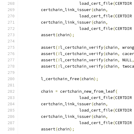
			load_cert_file
(
CERTDIR
	certchain_link_issuer
(
chain
,
			load_cert_file
(
CERTDIR
	certchain_link_issuer
(
chain
,
			load_cert_file
(
CERTDIR
	assert
(
chain
);
	assert
(!
l_certchain_verify
(
chain
,
 wron
	assert
(!
l_certchain_verify
(
chain
,
 cace
	assert
(!
l_certchain_verify
(
chain
,
 NULL
	assert
(!
l_certchain_verify
(
chain
,
 twoc
	l_certchain_free
(
chain
);
	chain 
=
 certchain_new_from_leaf
(
			load_cert_file
(
CERTDIR
	certchain_link_issuer
(
chain
,
			load_cert_file
(
CERTDIR
	certchain_link_issuer
(
chain
,
			load_cert_file
(
CERTDIR
	assert
(
chain
);