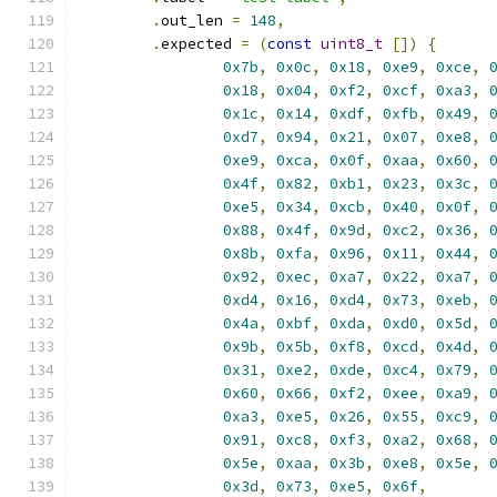
.
out_len 
=
148
,
.
expected 
=
(
const
uint8_t
[])
{
0x7b
,
0x0c
,
0x18
,
0xe9
,
0xce
,
0x18
,
0x04
,
0xf2
,
0xcf
,
0xa3
,
0x1c
,
0x14
,
0xdf
,
0xfb
,
0x49
,
0xd7
,
0x94
,
0x21
,
0x07
,
0xe8
,
0xe9
,
0xca
,
0x0f
,
0xaa
,
0x60
,
0x4f
,
0x82
,
0xb1
,
0x23
,
0x3c
,
0xe5
,
0x34
,
0xcb
,
0x40
,
0x0f
,
0x88
,
0x4f
,
0x9d
,
0xc2
,
0x36
,
0x8b
,
0xfa
,
0x96
,
0x11
,
0x44
,
0x92
,
0xec
,
0xa7
,
0x22
,
0xa7
,
0xd4
,
0x16
,
0xd4
,
0x73
,
0xeb
,
0x4a
,
0xbf
,
0xda
,
0xd0
,
0x5d
,
0x9b
,
0x5b
,
0xf8
,
0xcd
,
0x4d
,
0x31
,
0xe2
,
0xde
,
0xc4
,
0x79
,
0x60
,
0x66
,
0xf2
,
0xee
,
0xa9
,
0xa3
,
0xe5
,
0x26
,
0x55
,
0xc9
,
0x91
,
0xc8
,
0xf3
,
0xa2
,
0x68
,
0x5e
,
0xaa
,
0x3b
,
0xe8
,
0x5e
,
0x3d
,
0x73
,
0xe5
,
0x6f
,