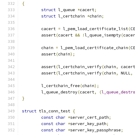
{
struct
 l_queue 
*
cacert
;
struct
 l_certchain 
*
chain
;
	cacert 
=
 l_pem_load_certificate_list
(
C
	assert
(
cacert 
&&
!
l_queue_isempty
(
cace
	chain 
=
 l_pem_load_certificate_chain
(
C
	assert
(
chain
);
	assert
(
l_certchain_verify
(
chain
,
 cacer
	assert
(
l_certchain_verify
(
chain
,
 NULL
,
	l_certchain_free
(
chain
);
	l_queue_destroy
(
cacert
,
(
l_queue_destr
}
struct
 tls_conn_test 
{
const
char
*
server_cert_path
;
const
char
*
server_key_path
;
const
char
*
server_key_passphrase
;