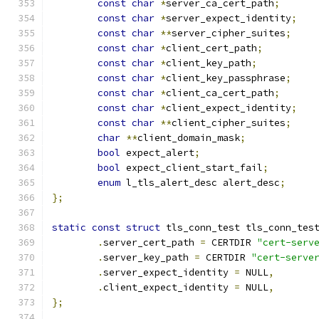
const
char
*
server_ca_cert_path
;
const
char
*
server_expect_identity
;
const
char
**
server_cipher_suites
;
const
char
*
client_cert_path
;
const
char
*
client_key_path
;
const
char
*
client_key_passphrase
;
const
char
*
client_ca_cert_path
;
const
char
*
client_expect_identity
;
const
char
**
client_cipher_suites
;
char
**
client_domain_mask
;
bool
 expect_alert
;
bool
 expect_client_start_fail
;
enum
 l_tls_alert_desc alert_desc
;
};
static
const
struct
 tls_conn_test tls_conn_tes
.
server_cert_path 
=
 CERTDIR 
"cert-serv
.
server_key_path 
=
 CERTDIR 
"cert-serve
.
server_expect_identity 
=
 NULL
,
.
client_expect_identity 
=
 NULL
,
};