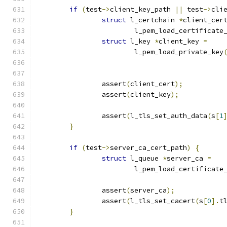
if
(
test
->
client_key_path 
||
 test
->
cli
struct
 l_certchain 
*
client_cer
			l_pem_load_certificate
struct
 l_key 
*
client_key 
=
			l_pem_load_private_key
		assert
(
client_cert
);
		assert
(
client_key
);
		assert
(
l_tls_set_auth_data
(
s
[
1
}
if
(
test
->
server_ca_cert_path
)
{
struct
 l_queue 
*
server_ca 
=
			l_pem_load_certificate
		assert
(
server_ca
);
		assert
(
l_tls_set_cacert
(
s
[
0
].
t
}