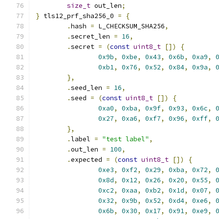
size_t
 out_len
;
}
 tls12_prf_sha256_0 
=
{
.
hash 
=
 L_CHECKSUM_SHA256
,
.
secret_len 
=
16
,
.
secret 
=
(
const
uint8_t
[])
{
0x9b
,
0xbe
,
0x43
,
0x6b
,
0xa9
,
0xb1
,
0x76
,
0x52
,
0x84
,
0x9a
,
},
.
seed_len 
=
16
,
.
seed 
=
(
const
uint8_t
[])
{
0xa0
,
0xba
,
0x9f
,
0x93
,
0x6c
,
0x27
,
0xa6
,
0xf7
,
0x96
,
0xff
,
},
.
label 
=
"test label"
,
.
out_len 
=
100
,
.
expected 
=
(
const
uint8_t
[])
{
0xe3
,
0xf2
,
0x29
,
0xba
,
0x72
,
0x8d
,
0x12
,
0x26
,
0x20
,
0x55
,
0xc2
,
0xaa
,
0xb2
,
0x1d
,
0x07
,
0x32
,
0x9b
,
0x52
,
0xd4
,
0xe6
,
0x6b
,
0x30
,
0x17
,
0x91
,
0xe9
,