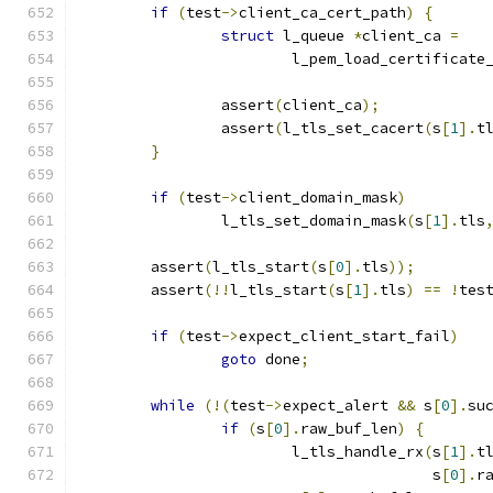
if
(
test
->
client_ca_cert_path
)
{
struct
 l_queue 
*
client_ca 
=
			l_pem_load_certificate
		assert
(
client_ca
);
		assert
(
l_tls_set_cacert
(
s
[
1
].
t
}
if
(
test
->
client_domain_mask
)
		l_tls_set_domain_mask
(
s
[
1
].
tls
	assert
(
l_tls_start
(
s
[
0
].
tls
));
	assert
(!!
l_tls_start
(
s
[
1
].
tls
)
==
!
tes
if
(
test
->
expect_client_start_fail
)
goto
 done
;
while
(!(
test
->
expect_alert 
&&
 s
[
0
].
su
if
(
s
[
0
].
raw_buf_len
)
{
			l_tls_handle_rx
(
s
[
1
].
t
					s
[
0
].
r