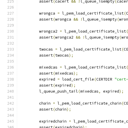
	assert
(
cacert 
&&
!
l_queue_isempty
(
cace
	wrongca 
=
 l_pem_load_certificate_list
(
	assert
(
wrongca 
&&
!
l_queue_isempty
(
wro
	wrongca2 
=
 l_pem_load_certificate_list
	assert
(
wrongca2 
&&
!
l_queue_isempty
(
wr
	twocas 
=
 l_pem_load_certificate_list
(
C
	assert
(
twocas
);
	mixedcas 
=
 l_pem_load_certificate_list
	assert
(
mixedcas
);
	expired 
=
 load_cert_file
(
CERTDIR 
"cert
	assert
(
expired
);
	l_queue_push_tail
(
mixedcas
,
 expired
);
	chain 
=
 l_pem_load_certificate_chain
(
C
	assert
(
chain
);
	expiredchain 
=
 l_pem_load_certificate_
	assert
(
expiredchain
);