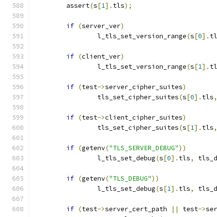
	assert
(
s
[
1
].
tls
);
if
(
server_ver
)
		l_tls_set_version_range
(
s
[
0
].
t
if
(
client_ver
)
		l_tls_set_version_range
(
s
[
1
].
t
if
(
test
->
server_cipher_suites
)
		tls_set_cipher_suites
(
s
[
0
].
tls
if
(
test
->
client_cipher_suites
)
		tls_set_cipher_suites
(
s
[
1
].
tls
if
(
getenv
(
"TLS_SERVER_DEBUG"
))
		l_tls_set_debug
(
s
[
0
].
tls
,
 tls_
if
(
getenv
(
"TLS_DEBUG"
))
		l_tls_set_debug
(
s
[
1
].
tls
,
 tls_
if
(
test
->
server_cert_path 
||
 test
->
se