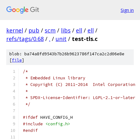
Sign in
kernel
/
pub
/
scm
/
libs
/
ell
/
ell
/
refs/tags/0.68
/
.
/
unit
/
test-tls.c
blob: ba74a8fd9543b7b26b9623786f147ca2c2d06e8e
[
file
]
/*
 * Embedded Linux library
 * Copyright (C) 2011-2014  Intel Corporation
 *
 * SPDX-License-Identifier: LGPL-2.1-or-later
 */
#ifdef
 HAVE_CONFIG_H
#include
<config.h>
#endif