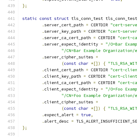
};
static
const
struct
 tls_conn_test tls_conn_tes
.
server_cert_path 
=
 CERTDIR 
"cert-serv
.
server_key_path 
=
 CERTDIR 
"cert-serve
.
server_ca_cert_path 
=
 CERTDIR 
"cert-c
.
server_expect_identity 
=
"/O=Bar Exam
"/CN=Bar Example Organization/
.
server_cipher_suites 
=
(
const
char
*[])
{
"TLS_RSA_WI
.
client_cert_path 
=
 CERTDIR 
"cert-clie
.
client_key_path 
=
 CERTDIR 
"cert-clien
.
client_ca_cert_path 
=
 CERTDIR 
"cert-c
.
client_expect_identity 
=
"/O=Foo Exam
"/CN=Foo Example Organization/
.
client_cipher_suites 
=
(
const
char
*[])
{
"TLS_RSA_WI
.
expect_alert 
=
true
,
.
alert_desc 
=
 TLS_ALERT_INSUFFICIENT_S
};