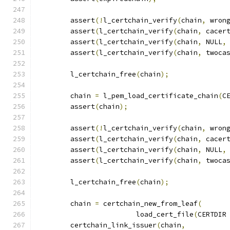
	assert
(!
l_certchain_verify
(
chain
,
 wron
	assert
(
l_certchain_verify
(
chain
,
 cacer
	assert
(
l_certchain_verify
(
chain
,
 NULL
,
	assert
(
l_certchain_verify
(
chain
,
 twoca
	l_certchain_free
(
chain
);
	chain 
=
 l_pem_load_certificate_chain
(
C
	assert
(
chain
);
	assert
(!
l_certchain_verify
(
chain
,
 wron
	assert
(
l_certchain_verify
(
chain
,
 cacer
	assert
(
l_certchain_verify
(
chain
,
 NULL
,
	assert
(
l_certchain_verify
(
chain
,
 twoca
	l_certchain_free
(
chain
);
	chain 
=
 certchain_new_from_leaf
(
			load_cert_file
(
CERTDIR
	certchain_link_issuer
(
chain
,