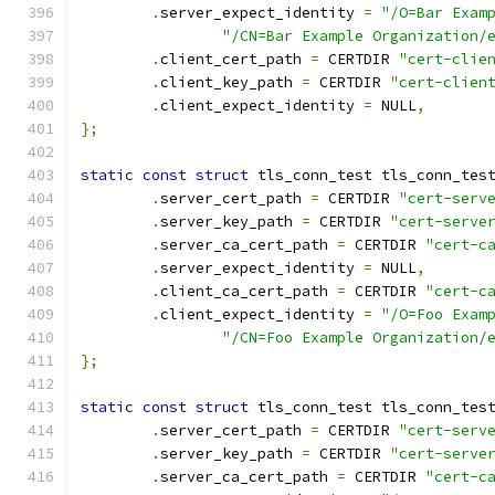
.
server_expect_identity 
=
"/O=Bar Exam
"/CN=Bar Example Organization/
.
client_cert_path 
=
 CERTDIR 
"cert-clie
.
client_key_path 
=
 CERTDIR 
"cert-clien
.
client_expect_identity 
=
 NULL
,
};
static
const
struct
 tls_conn_test tls_conn_tes
.
server_cert_path 
=
 CERTDIR 
"cert-serv
.
server_key_path 
=
 CERTDIR 
"cert-serve
.
server_ca_cert_path 
=
 CERTDIR 
"cert-c
.
server_expect_identity 
=
 NULL
,
.
client_ca_cert_path 
=
 CERTDIR 
"cert-c
.
client_expect_identity 
=
"/O=Foo Exam
"/CN=Foo Example Organization/
};
static
const
struct
 tls_conn_test tls_conn_tes
.
server_cert_path 
=
 CERTDIR 
"cert-serv
.
server_key_path 
=
 CERTDIR 
"cert-serve
.
server_ca_cert_path 
=
 CERTDIR 
"cert-c