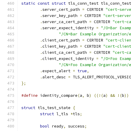
static
const
struct
 tls_conn_test tls_conn_tes
.
server_cert_path 
=
 CERTDIR 
"cert-serv
.
server_key_path 
=
 CERTDIR 
"cert-serve
.
server_ca_cert_path 
=
 CERTDIR 
"cert-c
.
server_expect_identity 
=
"/O=Bar Exam
"/CN=Bar Example Organization/
.
client_cert_path 
=
 CERTDIR 
"cert-clie
.
client_key_path 
=
 CERTDIR 
"cert-clien
.
client_ca_cert_path 
=
 CERTDIR 
"cert-c
.
client_expect_identity 
=
"/O=Foo Exam
"/CN=Foo Example Organization/
.
expect_alert 
=
true
,
.
alert_desc 
=
 TLS_ALERT_PROTOCOL_VERSI
};
#define
 identity_compare
(
a
,
 b
)
((!(
a
)
&&
!(
b
))
struct
 tls_test_state 
{
struct
 l_tls 
*
tls
;
bool
 ready
,
 success
;