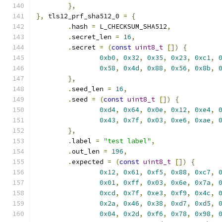
},
},
 tls12_prf_sha512_0 
=
{
.
hash 
=
 L_CHECKSUM_SHA512
,
.
secret_len 
=
16
,
.
secret 
=
(
const
uint8_t
[])
{
0xb0
,
0x32
,
0x35
,
0x23
,
0xc1
,
0x58
,
0x4d
,
0x88
,
0x56
,
0x8b
,
},
.
seed_len 
=
16
,
.
seed 
=
(
const
uint8_t
[])
{
0xd4
,
0x64
,
0x0e
,
0x12
,
0xe4
,
0x43
,
0x7f
,
0x03
,
0xe6
,
0xae
,
},
.
label 
=
"test label"
,
.
out_len 
=
196
,
.
expected 
=
(
const
uint8_t
[])
{
0x12
,
0x61
,
0xf5
,
0x88
,
0xc7
,
0x01
,
0xff
,
0x03
,
0x6e
,
0x7a
,
0xcd
,
0x7f
,
0xe3
,
0xf9
,
0x4c
,
0x2a
,
0x46
,
0x38
,
0xd7
,
0xd5
,
0x04
,
0x2d
,
0xf6
,
0x78
,
0x98
,