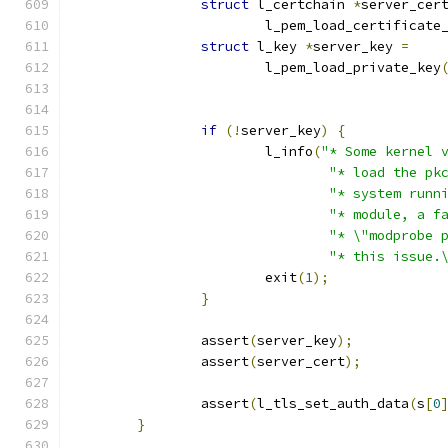
struct
 l_certchain 
*
server_cer
			l_pem_load_certificate
struct
 l_key 
*
server_key 
=
			l_pem_load_private_key
if
(!
server_key
)
{
			l_info
(
"* Some kernel 
"* load the pk
"* system runn
"* module, a f
"* \"modprobe 
"* this issue.
			exit
(
1
);
}
		assert
(
server_key
);
		assert
(
server_cert
);
		assert
(
l_tls_set_auth_data
(
s
[
0
}