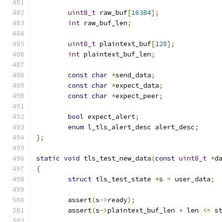
uint8_t
 raw_buf
[
16384
];
int
 raw_buf_len
;
uint8_t
 plaintext_buf
[
128
];
int
 plaintext_buf_len
;
const
char
*
send_data
;
const
char
*
expect_data
;
const
char
*
expect_peer
;
bool
 expect_alert
;
enum
 l_tls_alert_desc alert_desc
;
};
static
void
 tls_test_new_data
(
const
uint8_t
*
d
{
struct
 tls_test_state 
*
s 
=
 user_data
;
	assert
(
s
->
ready
);
	assert
(
s
->
plaintext_buf_len 
+
 len 
<=
 s