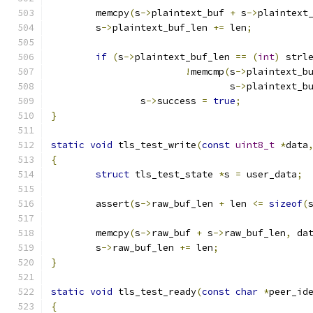
	memcpy
(
s
->
plaintext_buf 
+
 s
->
plaintext
	s
->
plaintext_buf_len 
+=
 len
;
if
(
s
->
plaintext_buf_len 
==
(
int
)
 strl
!
memcmp
(
s
->
plaintext_b
				s
->
plaintext_b
		s
->
success 
=
true
;
}
static
void
 tls_test_write
(
const
uint8_t
*
data
{
struct
 tls_test_state 
*
s 
=
 user_data
;
	assert
(
s
->
raw_buf_len 
+
 len 
<=
sizeof
(
	memcpy
(
s
->
raw_buf 
+
 s
->
raw_buf_len
,
 da
	s
->
raw_buf_len 
+=
 len
;
}
static
void
 tls_test_ready
(
const
char
*
peer_id
{