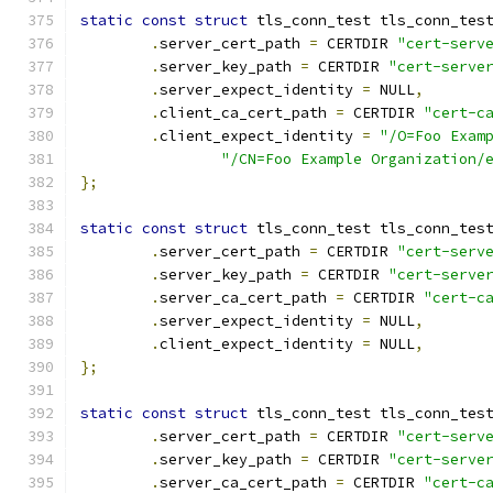
static
const
struct
 tls_conn_test tls_conn_tes
.
server_cert_path 
=
 CERTDIR 
"cert-serv
.
server_key_path 
=
 CERTDIR 
"cert-serve
.
server_expect_identity 
=
 NULL
,
.
client_ca_cert_path 
=
 CERTDIR 
"cert-c
.
client_expect_identity 
=
"/O=Foo Exam
"/CN=Foo Example Organization/
};
static
const
struct
 tls_conn_test tls_conn_tes
.
server_cert_path 
=
 CERTDIR 
"cert-serv
.
server_key_path 
=
 CERTDIR 
"cert-serve
.
server_ca_cert_path 
=
 CERTDIR 
"cert-c
.
server_expect_identity 
=
 NULL
,
.
client_expect_identity 
=
 NULL
,
};
static
const
struct
 tls_conn_test tls_conn_tes
.
server_cert_path 
=
 CERTDIR 
"cert-serv
.
server_key_path 
=
 CERTDIR 
"cert-serve
.
server_ca_cert_path 
=
 CERTDIR 
"cert-c