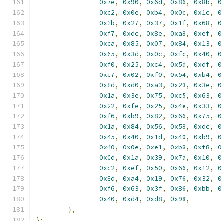
0x7e
,
0x90
,
0x6d
,
0x86
,
0x8b
,
0xe2
,
0x0e
,
0xb4
,
0x0c
,
0x1c
,
0x3b
,
0x27
,
0x37
,
0x1f
,
0x68
,
0xf7
,
0xdc
,
0x8e
,
0xa8
,
0xef
,
0xea
,
0x85
,
0x07
,
0x84
,
0x13
,
0x65
,
0x3d
,
0x0c
,
0xfc
,
0x40
,
0xf0
,
0x25
,
0xc4
,
0x5d
,
0xdf
,
0xc7
,
0x02
,
0xf0
,
0x54
,
0xb4
,
0x8d
,
0xd0
,
0xa3
,
0x23
,
0x3e
,
0x1a
,
0x3e
,
0x75
,
0xc5
,
0x63
,
0x22
,
0xfe
,
0x25
,
0x4e
,
0x33
,
0xf6
,
0xb9
,
0x82
,
0x66
,
0x75
,
0x1a
,
0x84
,
0x56
,
0x58
,
0xdc
,
0x45
,
0x40
,
0x1d
,
0x40
,
0xb9
,
0x40
,
0x0e
,
0xe1
,
0xb8
,
0xf8
,
0x0d
,
0x1a
,
0x39
,
0x7a
,
0x10
,
0xd2
,
0xef
,
0x50
,
0x66
,
0x12
,
0x8d
,
0xa4
,
0x19
,
0x76
,
0x32
,
0xf6
,
0x63
,
0x3f
,
0x86
,
0xbb
,
0x40
,
0xd4
,
0xd8
,
0x98
,
},
};