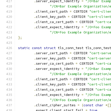
.
server_expect_identity 
=
"/O=Bar Exam
"/CN=Bar Example Organization/
.
client_cert_path 
=
 CERTDIR 
"cert-clie
.
client_key_path 
=
 CERTDIR 
"cert-clien
.
client_ca_cert_path 
=
 CERTDIR 
"cert-c
.
client_expect_identity 
=
"/O=Foo Exam
"/CN=Foo Example Organization/
};
static
const
struct
 tls_conn_test tls_conn_tes
.
server_cert_path 
=
 CERTDIR 
"cert-serv
.
server_key_path 
=
 CERTDIR 
"cert-serve
.
server_ca_cert_path 
=
 CERTDIR 
"cert-c
.
server_expect_identity 
=
"/O=Bar Exam
"/CN=Bar Example Organization/
.
client_cert_path 
=
 CERTDIR 
"cert-clie
.
client_key_path 
=
 CERTDIR 
"cert-clien
.
client_ca_cert_path 
=
 CERTDIR 
"cert-c
.
client_expect_identity 
=
"/O=Foo Exam
"/CN=Foo Example Organization/
.
client_cipher_suites 
=
(
const
char
*[
.
expect_client_start_fail 
=
true
,