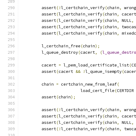
	assert
(!
l_certchain_verify
(
chain
,
 wron
	assert
(
l_certchain_verify
(
chain
,
 cacer
	assert
(
l_certchain_verify
(
chain
,
 NULL
,
	assert
(
l_certchain_verify
(
chain
,
 twoca
	assert
(
l_certchain_verify
(
chain
,
 mixed
	l_certchain_free
(
chain
);
	l_queue_destroy
(
cacert
,
(
l_queue_destr
	cacert 
=
 l_pem_load_certificate_list
(
C
	assert
(
cacert 
&&
!
l_queue_isempty
(
cace
	chain 
=
 certchain_new_from_leaf
(
			load_cert_file
(
CERTDIR
	assert
(
chain
);
	assert
(!
l_certchain_verify
(
chain
,
 wron
	assert
(
l_certchain_verify
(
chain
,
 cacer
	assert
(
l_certchain_verify
(
chain
,
 NULL
,
	assert
(!
l_certchain_verify
(
chain
,
 twoc