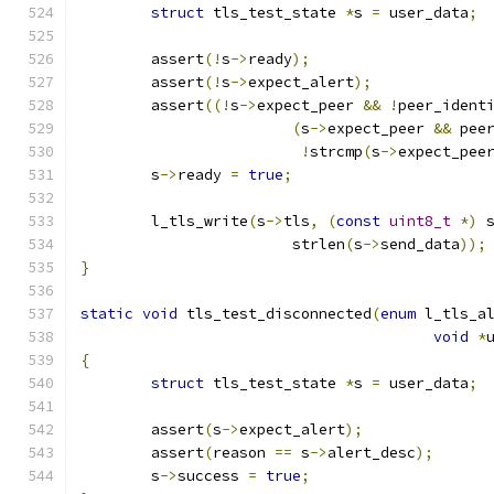
struct
 tls_test_state 
*
s 
=
 user_data
;
	assert
(!
s
->
ready
);
	assert
(!
s
->
expect_alert
);
	assert
((!
s
->
expect_peer 
&&
!
peer_ident
(
s
->
expect_peer 
&&
 pee
!
strcmp
(
s
->
expect_pee
	s
->
ready 
=
true
;
	l_tls_write
(
s
->
tls
,
(
const
uint8_t
*)
 
			strlen
(
s
->
send_data
));
}
static
void
 tls_test_disconnected
(
enum
 l_tls_a
void
*
{
struct
 tls_test_state 
*
s 
=
 user_data
;
	assert
(
s
->
expect_alert
);
	assert
(
reason 
==
 s
->
alert_desc
);
	s
->
success 
=
true
;