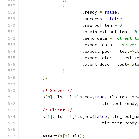
{
.
ready 
=
false
,
.
success 
=
false
,
.
raw_buf_len 
=
0
,
.
plaintext_buf_len 
=
0
.
send_data 
=
"client t
.
expect_data 
=
"server
.
expect_peer 
=
 test
->
c
.
expect_alert 
=
 test
->
.
alert_desc 
=
 test
->
al
},
};
/* Server */
	s
[
0
].
tls 
=
 l_tls_new
(
true
,
 tls_test_ne
				tls_test_ready
/* Client */
	s
[
1
].
tls 
=
 l_tls_new
(
false
,
 tls_test_n
				tls_test_ready
	assert
(
s
[
0
].
tls
);