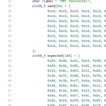
char
*
label 
=
"PRF Testvector"
;
uint8_t
 seed
[
64
]
=
{
0xcd
,
0xcd
,
0xcd
,
0xcd
,
0xcd
,
0xcd
,
0xcd
,
0xcd
,
0xcd
,
0xcd
,
0xcd
,
0xcd
,
0xcd
,
0xcd
,
0xcd
,
0xcd
,
0xcd
,
0xcd
,
0xcd
,
0xcd
,
0xcd
,
0xcd
,
0xcd
,
0xcd
,
0xcd
,
0xcd
,
0xcd
,
0xcd
,
0xcd
,
0xcd
,
0xcd
,
0xcd
,
0xcd
,
0xcd
,
0xcd
,
0xcd
,
0xcd
,
0xcd
,
0xcd
,
0xcd
,
};
uint8_t
 expected
[
104
]
=
{
0xd3
,
0xd4
,
0xd1
,
0xe3
,
0x49
,
0x04
,
0x46
,
0x66
,
0xd5
,
0x1d
,
0x25
,
0x8c
,
0xb5
,
0x21
,
0xb6
,
0x3e
,
0x35
,
0x48
,
0x32
,
0xfd
,
0x44
,
0x3b
,
0xcf
,
0x9a
,
0x29
,
0x28
,
0x9a
,
0xbc
,
0xbc
,
0x11
,
0xd3
,
0x1e
,
0x60
,
0x23
,
0x53
,
0x8a
,
0xaf
,
0xb7
,
0x4c
,
0xbc
,
0x92
,
0x55
,
0xf9
,
0x78
,
0x8f
,
0xbb
,
0x95
,
0x7a
,
0x98
,
0x19
,