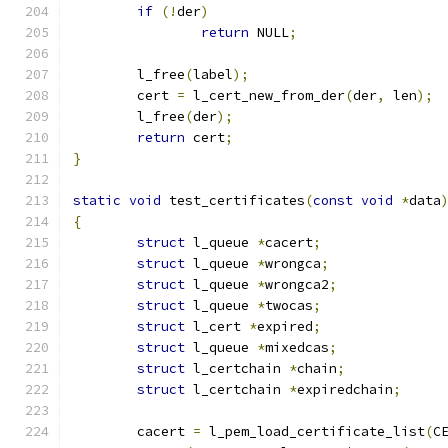
if
(!
der
)
return
 NULL
;
	l_free
(
label
);
	cert 
=
 l_cert_new_from_der
(
der
,
 len
);
	l_free
(
der
);
return
 cert
;
}
static
void
 test_certificates
(
const
void
*
data
{
struct
 l_queue 
*
cacert
;
struct
 l_queue 
*
wrongca
;
struct
 l_queue 
*
wrongca2
;
struct
 l_queue 
*
twocas
;
struct
 l_cert 
*
expired
;
struct
 l_queue 
*
mixedcas
;
struct
 l_certchain 
*
chain
;
struct
 l_certchain 
*
expiredchain
;
	cacert 
=
 l_pem_load_certificate_list
(
C