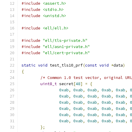
#include
<assert.h>
#include
<stdio.h>
#include
<unistd.h>
#include
<ell/ell.h>
#include
"ell/tls-private.h"
#include
"ell/asn1-private.h"
#include
"ell/cert-private.h"
static
void
 test_tls10_prf
(
const
void
*
data
)
{
/* Common 1.0 test vector, original UR
uint8_t
 secret
[
48
]
=
{
0xab
,
0xab
,
0xab
,
0xab
,
0xab
,
0xab
,
0xab
,
0xab
,
0xab
,
0xab
,
0xab
,
0xab
,
0xab
,
0xab
,
0xab
,
0xab
,
0xab
,
0xab
,
0xab
,
0xab
,
0xab
,
0xab
,
0xab
,
0xab
,
0xab
,
0xab
,
0xab
,
0xab
,
0xab
,
0xab
,
};