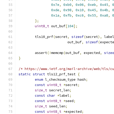
0x7e
,
0xb0
,
0x06
,
0xeb
,
0x45
,
0xde
,
0x98
,
0x10
,
0x45
,
0x4b
,
0x1a
,
0xfb
,
0xc6
,
0x55
,
0xa8
,
};
uint8_t
 out_buf
[
104
];
	tls10_prf
(
secret
,
sizeof
(
secret
),
 labe
			out_buf
,
sizeof
(
expect
	assert
(!
memcmp
(
out_buf
,
 expected
,
size
}
/* https://www.ietf.org/mail-archive/web/tls/c
static
struct
 tls12_prf_test 
{
enum
 l_checksum_type hash
;
const
uint8_t
*
secret
;
size_t
 secret_len
;
const
char
*
label
;
const
uint8_t
*
seed
;
size_t
 seed_len
;
const
uint8_t
*
expected
;