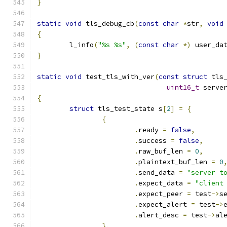
}
static
void
 tls_debug_cb
(
const
char
*
str
,
void
{
	l_info
(
"%s %s"
,
(
const
char
*)
 user_da
}
static
void
 test_tls_with_ver
(
const
struct
 tls
uint16_t
 serve
{
struct
 tls_test_state s
[
2
]
=
{
{
.
ready 
=
false
,
.
success 
=
false
,
.
raw_buf_len 
=
0
,
.
plaintext_buf_len 
=
0
.
send_data 
=
"server t
.
expect_data 
=
"client
.
expect_peer 
=
 test
->
s
.
expect_alert 
=
 test
->
.
alert_desc 
=
 test
->
al
},