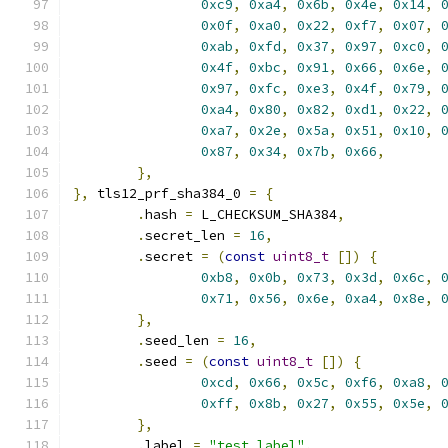
0xc9
,
0xa4
,
0x6b
,
0x4e
,
0x14
,
0x0f
,
0xa0
,
0x22
,
0xf7
,
0x07
,
0xab
,
0xfd
,
0x37
,
0x97
,
0xc0
,
0x4f
,
0xbc
,
0x91
,
0x66
,
0x6e
,
0x97
,
0xfc
,
0xe3
,
0x4f
,
0x79
,
0xa4
,
0x80
,
0x82
,
0xd1
,
0x22
,
0xa7
,
0x2e
,
0x5a
,
0x51
,
0x10
,
0x87
,
0x34
,
0x7b
,
0x66
,
},
},
 tls12_prf_sha384_0 
=
{
.
hash 
=
 L_CHECKSUM_SHA384
,
.
secret_len 
=
16
,
.
secret 
=
(
const
uint8_t
[])
{
0xb8
,
0x0b
,
0x73
,
0x3d
,
0x6c
,
0x71
,
0x56
,
0x6e
,
0xa4
,
0x8e
,
},
.
seed_len 
=
16
,
.
seed 
=
(
const
uint8_t
[])
{
0xcd
,
0x66
,
0x5c
,
0xf6
,
0xa8
,
0xff
,
0x8b
,
0x27
,
0x55
,
0x5e
,
},
.
label 
=
"test label"
,