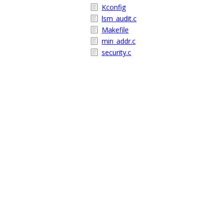
Kconfig
lsm_audit.c
Makefile
min_addr.c
security.c