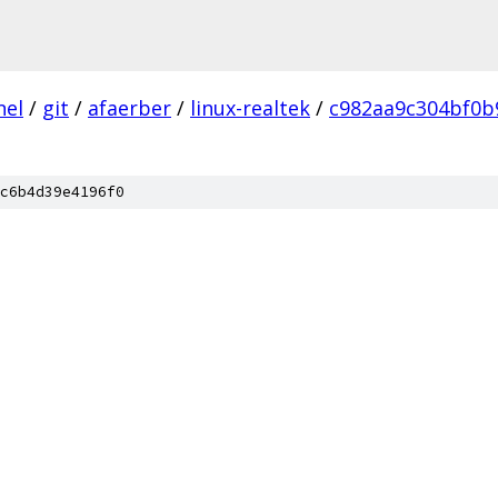
nel
/
git
/
afaerber
/
linux-realtek
/
c982aa9c304bf0b
c6b4d39e4196f0