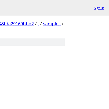
Sign in
b43fda29169bbd2
/
.
/
samples
/