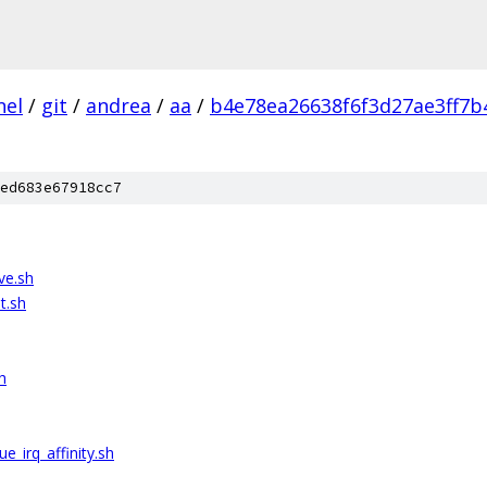
nel
/
git
/
andrea
/
aa
/
b4e78ea26638f6f3d27ae3ff7
ed683e67918cc7
ve.sh
t.sh
h
irq_affinity.sh