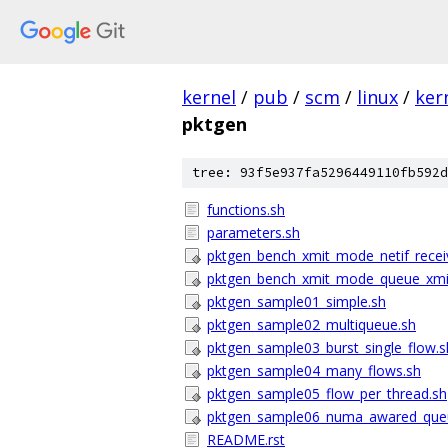
kernel
/
pub
/
scm
/
linux
/
ker
pktgen
tree: 93f5e937fa5296449110fb592d
functions.sh
parameters.sh
pktgen_bench_xmit_mode_netif_recei
pktgen_bench_xmit_mode_queue_xmi
pktgen_sample01_simple.sh
pktgen_sample02_multiqueue.sh
pktgen_sample03_burst_single_flow.s
pktgen_sample04_many_flows.sh
pktgen_sample05_flow_per_thread.sh
pktgen_sample06_numa_awared_queue_
README.rst