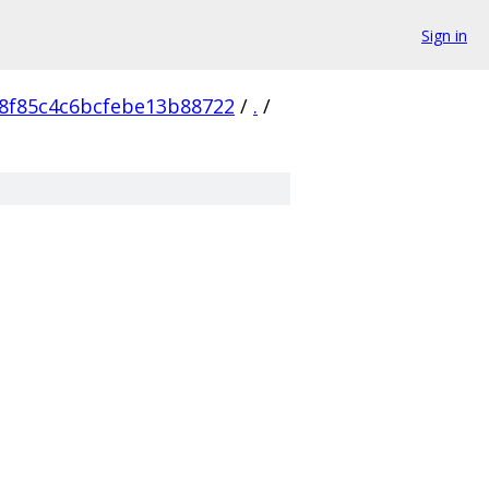
Sign in
8f85c4c6bcfebe13b88722
/
.
/