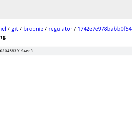
nel
/
git
/
broonie
/
regulator
/
1742e7e978babb0f54
ing
03046839194ec3