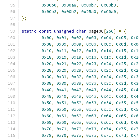
0x00b0
,
0x00a8
,
0x00b7
,
0x00b9
,
0x00b3
,
0x00b2
,
0x25a0
,
0x00a0
,
};
static
const
unsigned
char
 page00
[
256
]
=
{
0x00
,
0x01
,
0x02
,
0x03
,
0x04
,
0x05
,
0x0
0x08
,
0x09
,
0x0a
,
0x0b
,
0x0c
,
0x0d
,
0x0
0x10
,
0x11
,
0x12
,
0x13
,
0x14
,
0x15
,
0x1
0x18
,
0x19
,
0x1a
,
0x1b
,
0x1c
,
0x1d
,
0x1
0x20
,
0x21
,
0x22
,
0x23
,
0x24
,
0x25
,
0x2
0x28
,
0x29
,
0x2a
,
0x2b
,
0x2c
,
0x2d
,
0x2
0x30
,
0x31
,
0x32
,
0x33
,
0x34
,
0x35
,
0x3
0x38
,
0x39
,
0x3a
,
0x3b
,
0x3c
,
0x3d
,
0x3
0x40
,
0x41
,
0x42
,
0x43
,
0x44
,
0x45
,
0x4
0x48
,
0x49
,
0x4a
,
0x4b
,
0x4c
,
0x4d
,
0x4
0x50
,
0x51
,
0x52
,
0x53
,
0x54
,
0x55
,
0x5
0x58
,
0x59
,
0x5a
,
0x5b
,
0x5c
,
0x5d
,
0x5
0x60
,
0x61
,
0x62
,
0x63
,
0x64
,
0x65
,
0x6
0x68
,
0x69
,
0x6a
,
0x6b
,
0x6c
,
0x6d
,
0x6
0x70
,
0x71
,
0x72
,
0x73
,
0x74
,
0x75
,
0x7
0x78
,
0x79
,
0x7a
,
0x7b
,
0x7c
,
0x7d
,
0x7