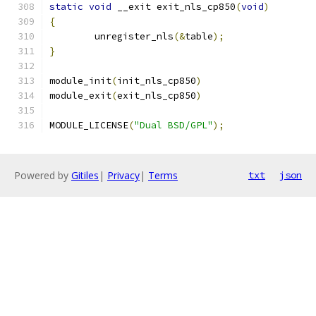
static
void
 __exit exit_nls_cp850
(
void
)
{
	unregister_nls
(&
table
);
}
module_init
(
init_nls_cp850
)
module_exit
(
exit_nls_cp850
)
MODULE_LICENSE
(
"Dual BSD/GPL"
);
Powered by
Gitiles
|
Privacy
|
Terms
txt
json