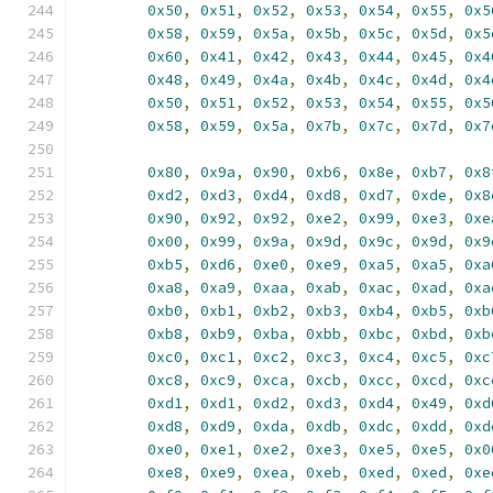
0x50
,
0x51
,
0x52
,
0x53
,
0x54
,
0x55
,
0x5
0x58
,
0x59
,
0x5a
,
0x5b
,
0x5c
,
0x5d
,
0x5
0x60
,
0x41
,
0x42
,
0x43
,
0x44
,
0x45
,
0x4
0x48
,
0x49
,
0x4a
,
0x4b
,
0x4c
,
0x4d
,
0x4
0x50
,
0x51
,
0x52
,
0x53
,
0x54
,
0x55
,
0x5
0x58
,
0x59
,
0x5a
,
0x7b
,
0x7c
,
0x7d
,
0x7
0x80
,
0x9a
,
0x90
,
0xb6
,
0x8e
,
0xb7
,
0x8
0xd2
,
0xd3
,
0xd4
,
0xd8
,
0xd7
,
0xde
,
0x8
0x90
,
0x92
,
0x92
,
0xe2
,
0x99
,
0xe3
,
0xe
0x00
,
0x99
,
0x9a
,
0x9d
,
0x9c
,
0x9d
,
0x9
0xb5
,
0xd6
,
0xe0
,
0xe9
,
0xa5
,
0xa5
,
0xa
0xa8
,
0xa9
,
0xaa
,
0xab
,
0xac
,
0xad
,
0xa
0xb0
,
0xb1
,
0xb2
,
0xb3
,
0xb4
,
0xb5
,
0xb
0xb8
,
0xb9
,
0xba
,
0xbb
,
0xbc
,
0xbd
,
0xb
0xc0
,
0xc1
,
0xc2
,
0xc3
,
0xc4
,
0xc5
,
0xc
0xc8
,
0xc9
,
0xca
,
0xcb
,
0xcc
,
0xcd
,
0xc
0xd1
,
0xd1
,
0xd2
,
0xd3
,
0xd4
,
0x49
,
0xd
0xd8
,
0xd9
,
0xda
,
0xdb
,
0xdc
,
0xdd
,
0xd
0xe0
,
0xe1
,
0xe2
,
0xe3
,
0xe5
,
0xe5
,
0x0
0xe8
,
0xe9
,
0xea
,
0xeb
,
0xed
,
0xed
,
0xe