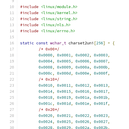
#include
<linux/module.h>
#include
<linux/kernel.h>
#include
<linux/string.h>
#include
<linux/nls.h>
#include
<linux/errno.h>
static
const
wchar_t
 charset2uni
[
256
]
=
{
/* 0x00*/
0x0000
,
0x0001
,
0x0002
,
0x0003
,
0x0004
,
0x0005
,
0x0006
,
0x0007
,
0x0008
,
0x0009
,
0x000a
,
0x000b
,
0x000c
,
0x000d
,
0x000e
,
0x000f
,
/* 0x10*/
0x0010
,
0x0011
,
0x0012
,
0x0013
,
0x0014
,
0x0015
,
0x0016
,
0x0017
,
0x0018
,
0x0019
,
0x001a
,
0x001b
,
0x001c
,
0x001d
,
0x001e
,
0x001f
,
/* 0x20*/
0x0020
,
0x0021
,
0x0022
,
0x0023
,
0x0024
,
0x0025
,
0x0026
,
0x0027
,
0x0028
,
0x0029
,
0x002a
,
0x002b
,