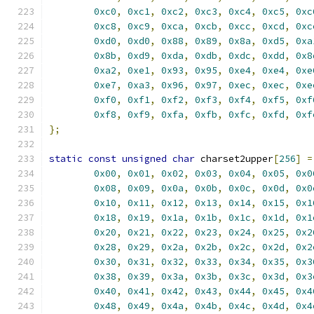
0xc0
,
0xc1
,
0xc2
,
0xc3
,
0xc4
,
0xc5
,
0xc
0xc8
,
0xc9
,
0xca
,
0xcb
,
0xcc
,
0xcd
,
0xc
0xd0
,
0xd0
,
0x88
,
0x89
,
0x8a
,
0xd5
,
0xa
0x8b
,
0xd9
,
0xda
,
0xdb
,
0xdc
,
0xdd
,
0x8
0xa2
,
0xe1
,
0x93
,
0x95
,
0xe4
,
0xe4
,
0xe
0xe7
,
0xa3
,
0x96
,
0x97
,
0xec
,
0xec
,
0xe
0xf0
,
0xf1
,
0xf2
,
0xf3
,
0xf4
,
0xf5
,
0xf
0xf8
,
0xf9
,
0xfa
,
0xfb
,
0xfc
,
0xfd
,
0xf
};
static
const
unsigned
char
 charset2upper
[
256
]
=
0x00
,
0x01
,
0x02
,
0x03
,
0x04
,
0x05
,
0x0
0x08
,
0x09
,
0x0a
,
0x0b
,
0x0c
,
0x0d
,
0x0
0x10
,
0x11
,
0x12
,
0x13
,
0x14
,
0x15
,
0x1
0x18
,
0x19
,
0x1a
,
0x1b
,
0x1c
,
0x1d
,
0x1
0x20
,
0x21
,
0x22
,
0x23
,
0x24
,
0x25
,
0x2
0x28
,
0x29
,
0x2a
,
0x2b
,
0x2c
,
0x2d
,
0x2
0x30
,
0x31
,
0x32
,
0x33
,
0x34
,
0x35
,
0x3
0x38
,
0x39
,
0x3a
,
0x3b
,
0x3c
,
0x3d
,
0x3
0x40
,
0x41
,
0x42
,
0x43
,
0x44
,
0x45
,
0x4
0x48
,
0x49
,
0x4a
,
0x4b
,
0x4c
,
0x4d
,
0x4