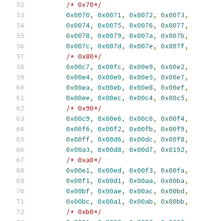
/* 0x70*/
0x0070
,
0x0071
,
0x0072
,
0x0073
,
0x0074
,
0x0075
,
0x0076
,
0x0077
,
0x0078
,
0x0079
,
0x007a
,
0x007b
,
0x007c
,
0x007d
,
0x007e
,
0x007f
,
/* 0x80*/
0x00c7
,
0x00fc
,
0x00e9
,
0x00e2
,
0x00e4
,
0x00e0
,
0x00e5
,
0x00e7
,
0x00ea
,
0x00eb
,
0x00e8
,
0x00ef
,
0x00ee
,
0x00ec
,
0x00c4
,
0x00c5
,
/* 0x90*/
0x00c9
,
0x00e6
,
0x00c6
,
0x00f4
,
0x00f6
,
0x00f2
,
0x00fb
,
0x00f9
,
0x00ff
,
0x00d6
,
0x00dc
,
0x00f8
,
0x00a3
,
0x00d8
,
0x00d7
,
0x0192
,
/* 0xa0*/
0x00e1
,
0x00ed
,
0x00f3
,
0x00fa
,
0x00f1
,
0x00d1
,
0x00aa
,
0x00ba
,
0x00bf
,
0x00ae
,
0x00ac
,
0x00bd
,
0x00bc
,
0x00a1
,
0x00ab
,
0x00bb
,
/* 0xb0*/