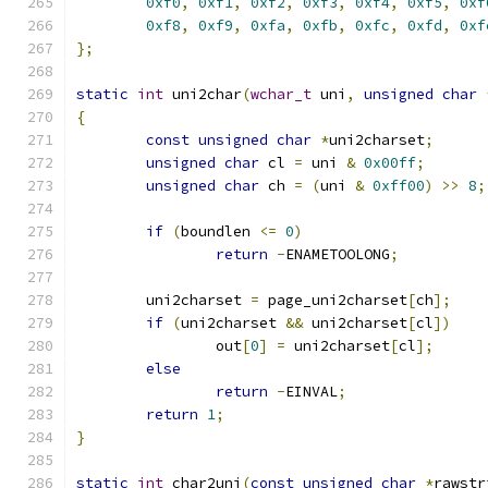
0xf0
,
0xf1
,
0xf2
,
0xf3
,
0xf4
,
0xf5
,
0xf
0xf8
,
0xf9
,
0xfa
,
0xfb
,
0xfc
,
0xfd
,
0xf
};
static
int
 uni2char
(
wchar_t
 uni
,
unsigned
char
{
const
unsigned
char
*
uni2charset
;
unsigned
char
 cl 
=
 uni 
&
0x00ff
;
unsigned
char
 ch 
=
(
uni 
&
0xff00
)
>>
8
;
if
(
boundlen 
<=
0
)
return
-
ENAMETOOLONG
;
	uni2charset 
=
 page_uni2charset
[
ch
];
if
(
uni2charset 
&&
 uni2charset
[
cl
])
		out
[
0
]
=
 uni2charset
[
cl
];
else
return
-
EINVAL
;
return
1
;
}
static
int
 char2uni
(
const
unsigned
char
*
rawstr