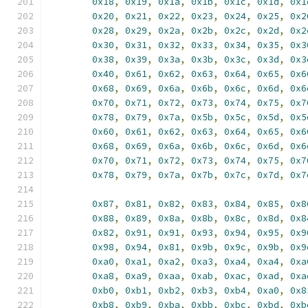
0x18
,
0x19
,
0x1a
,
0x1b
,
0x1c
,
0x1d
,
0x1
0x20
,
0x21
,
0x22
,
0x23
,
0x24
,
0x25
,
0x2
0x28
,
0x29
,
0x2a
,
0x2b
,
0x2c
,
0x2d
,
0x2
0x30
,
0x31
,
0x32
,
0x33
,
0x34
,
0x35
,
0x3
0x38
,
0x39
,
0x3a
,
0x3b
,
0x3c
,
0x3d
,
0x3
0x40
,
0x61
,
0x62
,
0x63
,
0x64
,
0x65
,
0x6
0x68
,
0x69
,
0x6a
,
0x6b
,
0x6c
,
0x6d
,
0x6
0x70
,
0x71
,
0x72
,
0x73
,
0x74
,
0x75
,
0x7
0x78
,
0x79
,
0x7a
,
0x5b
,
0x5c
,
0x5d
,
0x5
0x60
,
0x61
,
0x62
,
0x63
,
0x64
,
0x65
,
0x6
0x68
,
0x69
,
0x6a
,
0x6b
,
0x6c
,
0x6d
,
0x6
0x70
,
0x71
,
0x72
,
0x73
,
0x74
,
0x75
,
0x7
0x78
,
0x79
,
0x7a
,
0x7b
,
0x7c
,
0x7d
,
0x7
0x87
,
0x81
,
0x82
,
0x83
,
0x84
,
0x85
,
0x8
0x88
,
0x89
,
0x8a
,
0x8b
,
0x8c
,
0x8d
,
0x8
0x82
,
0x91
,
0x91
,
0x93
,
0x94
,
0x95
,
0x9
0x98
,
0x94
,
0x81
,
0x9b
,
0x9c
,
0x9b
,
0x9
0xa0
,
0xa1
,
0xa2
,
0xa3
,
0xa4
,
0xa4
,
0xa
0xa8
,
0xa9
,
0xaa
,
0xab
,
0xac
,
0xad
,
0xa
0xb0
,
0xb1
,
0xb2
,
0xb3
,
0xb4
,
0xa0
,
0x8
0xb8
,
0xb9
,
0xba
,
0xbb
,
0xbc
,
0xbd
,
0xb