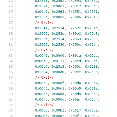
0x2591
,
0x2592
,
0x2593
,
0x2502
,
0x2524
,
0x00c1
,
0x00c2
,
0x00c0
,
0x00a9
,
0x2563
,
0x2551
,
0x2557
,
0x255d
,
0x00a2
,
0x00a5
,
0x2510
,
/* 0xc0*/
0x2514
,
0x2534
,
0x252c
,
0x251c
,
0x2500
,
0x253c
,
0x00e3
,
0x00c3
,
0x255a
,
0x2554
,
0x2569
,
0x2566
,
0x2560
,
0x2550
,
0x256c
,
0x00a4
,
/* 0xd0*/
0x00f0
,
0x00d0
,
0x00ca
,
0x00cb
,
0x00c8
,
0x0131
,
0x00cd
,
0x00ce
,
0x00cf
,
0x2518
,
0x250c
,
0x2588
,
0x2584
,
0x00a6
,
0x00cc
,
0x2580
,
/* 0xe0*/
0x00d3
,
0x00df
,
0x00d4
,
0x00d2
,
0x00f5
,
0x00d5
,
0x00b5
,
0x00fe
,
0x00de
,
0x00da
,
0x00db
,
0x00d9
,
0x00fd
,
0x00dd
,
0x00af
,
0x00b4
,
/* 0xf0*/
0x00ad
,
0x00b1
,
0x2017
,
0x00be
,
0x00b6
,
0x00a7
,
0x00f7
,
0x00b8
,