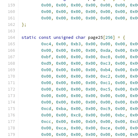
0x00
,
0x00
,
0x00
,
0x00
,
0x00
,
0x00
,
0x0
0x00
,
0x00
,
0x00
,
0x00
,
0x00
,
0x00
,
0x0
0x00
,
0x00
,
0x00
,
0x00
,
0x00
,
0x00
,
0x0
};
static
const
unsigned
char
 page25
[
256
]
=
{
0xc4
,
0x00
,
0xb3
,
0x00
,
0x00
,
0x00
,
0x0
0x00
,
0x00
,
0x00
,
0x00
,
0xda
,
0x00
,
0x0
0xbf
,
0x00
,
0x00
,
0x00
,
0xc0
,
0x00
,
0x0
0xd9
,
0x00
,
0x00
,
0x00
,
0xc3
,
0x00
,
0x0
0x00
,
0x00
,
0x00
,
0x00
,
0xb4
,
0x00
,
0x0
0x00
,
0x00
,
0x00
,
0x00
,
0xc2
,
0x00
,
0x0
0x00
,
0x00
,
0x00
,
0x00
,
0xc1
,
0x00
,
0x0
0x00
,
0x00
,
0x00
,
0x00
,
0xc5
,
0x00
,
0x0
0x00
,
0x00
,
0x00
,
0x00
,
0x00
,
0x00
,
0x0
0x00
,
0x00
,
0x00
,
0x00
,
0x00
,
0x00
,
0x0
0xcd
,
0xba
,
0x00
,
0x00
,
0xc9
,
0x00
,
0x0
0x00
,
0x00
,
0xc8
,
0x00
,
0x00
,
0xbc
,
0x0
0xcc
,
0x00
,
0x00
,
0xb9
,
0x00
,
0x00
,
0xc
0x00
,
0xca
,
0x00
,
0x00
,
0xce
,
0x00
,
0x0
0x00
,
0x00
,
0x00
,
0x00
,
0x00
,
0x00
,
0x0