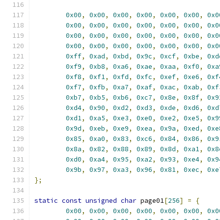
0x00
,
0x00
,
0x00
,
0x00
,
0x00
,
0x00
,
0x0
0x00
,
0x00
,
0x00
,
0x00
,
0x00
,
0x00
,
0x0
0x00
,
0x00
,
0x00
,
0x00
,
0x00
,
0x00
,
0x0
0x00
,
0x00
,
0x00
,
0x00
,
0x00
,
0x00
,
0x0
0xff
,
0xad
,
0xbd
,
0x9c
,
0xcf
,
0xbe
,
0xd
0xf9
,
0xb8
,
0xa6
,
0xae
,
0xaa
,
0xf0
,
0xa
0xf8
,
0xf1
,
0xfd
,
0xfc
,
0xef
,
0xe6
,
0xf
0xf7
,
0xfb
,
0xa7
,
0xaf
,
0xac
,
0xab
,
0xf
0xb7
,
0xb5
,
0xb6
,
0xc7
,
0x8e
,
0x8f
,
0x9
0xd4
,
0x90
,
0xd2
,
0xd3
,
0xde
,
0xd6
,
0xd
0xd1
,
0xa5
,
0xe3
,
0xe0
,
0xe2
,
0xe5
,
0x9
0x9d
,
0xeb
,
0xe9
,
0xea
,
0x9a
,
0xed
,
0xe
0x85
,
0xa0
,
0x83
,
0xc6
,
0x84
,
0x86
,
0x9
0x8a
,
0x82
,
0x88
,
0x89
,
0x8d
,
0xa1
,
0x8
0xd0
,
0xa4
,
0x95
,
0xa2
,
0x93
,
0xe4
,
0x9
0x9b
,
0x97
,
0xa3
,
0x96
,
0x81
,
0xec
,
0xe
};
static
const
unsigned
char
 page01
[
256
]
=
{
0x00
,
0x00
,
0x00
,
0x00
,
0x00
,
0x00
,
0x0