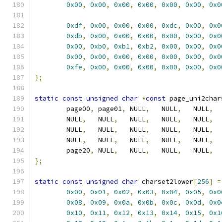
0x00
,
0x00
,
0x00
,
0x00
,
0x00
,
0x00
,
0x0
0xdf
,
0x00
,
0x00
,
0x00
,
0xdc
,
0x00
,
0x0
0xdb
,
0x00
,
0x00
,
0x00
,
0x00
,
0x00
,
0x0
0x00
,
0xb0
,
0xb1
,
0xb2
,
0x00
,
0x00
,
0x0
0x00
,
0x00
,
0x00
,
0x00
,
0x00
,
0x00
,
0x0
0xfe
,
0x00
,
0x00
,
0x00
,
0x00
,
0x00
,
0x0
};
static
const
unsigned
char
*
const
 page_uni2char
	page00
,
 page01
,
 NULL
,
   NULL
,
   NULL
,
  
	NULL
,
   NULL
,
   NULL
,
   NULL
,
   NULL
,
  
	NULL
,
   NULL
,
   NULL
,
   NULL
,
   NULL
,
  
	NULL
,
   NULL
,
   NULL
,
   NULL
,
   NULL
,
  
	page20
,
 NULL
,
   NULL
,
   NULL
,
   NULL
,
  
};
static
const
unsigned
char
 charset2lower
[
256
]
=
0x00
,
0x01
,
0x02
,
0x03
,
0x04
,
0x05
,
0x0
0x08
,
0x09
,
0x0a
,
0x0b
,
0x0c
,
0x0d
,
0x0
0x10
,
0x11
,
0x12
,
0x13
,
0x14
,
0x15
,
0x1