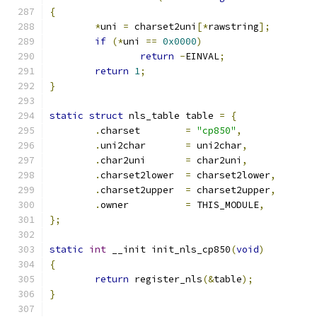
{
*
uni 
=
 charset2uni
[*
rawstring
];
if
(*
uni 
==
0x0000
)
return
-
EINVAL
;
return
1
;
}
static
struct
 nls_table table 
=
{
.
charset	
=
"cp850"
,
.
uni2char	
=
 uni2char
,
.
char2uni	
=
 char2uni
,
.
charset2lower	
=
 charset2lower
,
.
charset2upper	
=
 charset2upper
,
.
owner		
=
 THIS_MODULE
,
};
static
int
 __init init_nls_cp850
(
void
)
{
return
 register_nls
(&
table
);
}