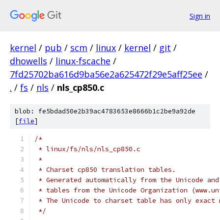
Sign in
kernel
/
pub
/
scm
/
linux
/
kernel
/
git
/
dhowells
/
linux-fscache
/
7fd25702ba616d9ba56e2a625472f29e5aff25ee
/
.
/
fs
/
nls
/
nls_cp850.c
blob: fe5bdad50e2b39ac4783653e8666b1c2be9a92de
[
file
]
/*
 * linux/fs/nls/nls_cp850.c
 *
 * Charset cp850 translation tables.
 * Generated automatically from the Unicode and
 * tables from the Unicode Organization (www.un
 * The Unicode to charset table has only exact 
 */