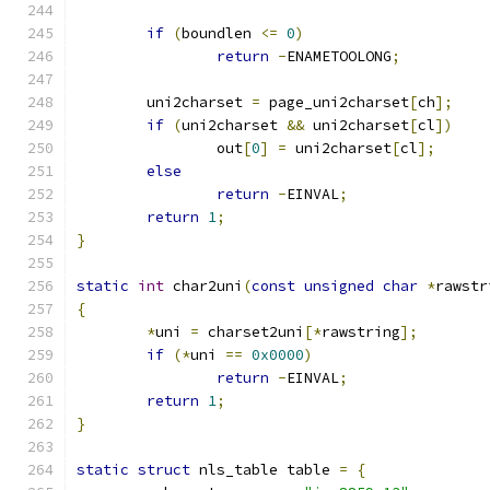
if
(
boundlen 
<=
0
)
return
-
ENAMETOOLONG
;
	uni2charset 
=
 page_uni2charset
[
ch
];
if
(
uni2charset 
&&
 uni2charset
[
cl
])
		out
[
0
]
=
 uni2charset
[
cl
];
else
return
-
EINVAL
;
return
1
;
}
static
int
 char2uni
(
const
unsigned
char
*
rawstr
{
*
uni 
=
 charset2uni
[*
rawstring
];
if
(*
uni 
==
0x0000
)
return
-
EINVAL
;
return
1
;
}
static
struct
 nls_table table 
=
{