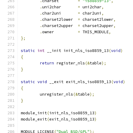
.
charset	
=
"iso8859-13"
,
.
uni2char	
=
 uni2char
,
.
char2uni	
=
 char2uni
,
.
charset2lower	
=
 charset2lower
,
.
charset2upper	
=
 charset2upper
,
.
owner		
=
 THIS_MODULE
,
};
static
int
 __init init_nls_iso8859_13
(
void
)
{
return
 register_nls
(&
table
);
}
static
void
 __exit exit_nls_iso8859_13
(
void
)
{
	unregister_nls
(&
table
);
}
module_init
(
init_nls_iso8859_13
)
module_exit
(
exit_nls_iso8859_13
)
MODULE_LICENSE
(
"Dual BSD/GPL"
);