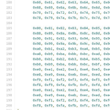
0x60
,
0x61
,
0x62
,
0x63
,
0x64
,
0x65
,
0x6
0x68
,
0x69
,
0x6a
,
0x6b
,
0x6c
,
0x6d
,
0x6
0x70
,
0x71
,
0x72
,
0x73
,
0x74
,
0x75
,
0x7
0x78
,
0x79
,
0x7a
,
0x7b
,
0x7c
,
0x7d
,
0x7
0x80
,
0x81
,
0x82
,
0x83
,
0x84
,
0x85
,
0x8
0x88
,
0x89
,
0x8a
,
0x8b
,
0x8c
,
0x8d
,
0x8
0x90
,
0x91
,
0x92
,
0x93
,
0x94
,
0x95
,
0x9
0x98
,
0x99
,
0x9a
,
0x9b
,
0x9c
,
0x9d
,
0x9
0xa0
,
0xb1
,
0xa2
,
0xb3
,
0xa4
,
0xb5
,
0xb
0xa8
,
0xb9
,
0xba
,
0xbb
,
0xbc
,
0xad
,
0xb
0xb0
,
0xb1
,
0xb2
,
0xb3
,
0xb4
,
0xb5
,
0xb
0xb8
,
0xb9
,
0xba
,
0xbb
,
0xbc
,
0xbf
,
0xb
0xe0
,
0xe1
,
0xe2
,
0xe3
,
0xe4
,
0xe5
,
0xe
0xe8
,
0xe9
,
0xea
,
0xeb
,
0xec
,
0xed
,
0xe
0xf0
,
0xf1
,
0xf2
,
0xf3
,
0xf4
,
0xf5
,
0xf
0xf8
,
0xf9
,
0xfa
,
0xfb
,
0xfc
,
0xfd
,
0xf
0xe0
,
0xe1
,
0xe2
,
0xe3
,
0xe4
,
0xe5
,
0xe
0xe8
,
0xe9
,
0xea
,
0xeb
,
0xec
,
0xed
,
0xe
0xf0
,
0xf1
,
0xf2
,
0xf3
,
0xf4
,
0xf5
,
0xf
0xf8
,
0xf9
,
0xfa
,
0xfb
,
0xfc
,
0xfd
,
0xf