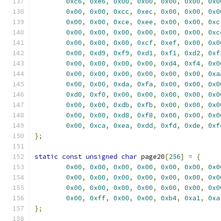
0xc6
,
0xe6
,
0x00
,
0x00
,
0x00
,
0x00
,
0x0
0x00
,
0x00
,
0xcc
,
0xec
,
0x00
,
0x00
,
0x0
0x00
,
0x00
,
0xce
,
0xee
,
0x00
,
0x00
,
0xc
0x00
,
0x00
,
0x00
,
0x00
,
0x00
,
0x00
,
0xc
0x00
,
0x00
,
0x00
,
0xcf
,
0xef
,
0x00
,
0x0
0x00
,
0xd9
,
0xf9
,
0xd1
,
0xf1
,
0xd2
,
0xf
0x00
,
0x00
,
0x00
,
0x00
,
0xd4
,
0xf4
,
0x0
0x00
,
0x00
,
0x00
,
0x00
,
0x00
,
0x00
,
0xa
0x00
,
0x00
,
0xda
,
0xfa
,
0x00
,
0x00
,
0x0
0xd0
,
0xf0
,
0x00
,
0x00
,
0x00
,
0x00
,
0x0
0x00
,
0x00
,
0xdb
,
0xfb
,
0x00
,
0x00
,
0x0
0x00
,
0x00
,
0xd8
,
0xf8
,
0x00
,
0x00
,
0x0
0x00
,
0xca
,
0xea
,
0xdd
,
0xfd
,
0xde
,
0xf
};
static
const
unsigned
char
 page20
[
256
]
=
{
0x00
,
0x00
,
0x00
,
0x00
,
0x00
,
0x00
,
0x0
0x00
,
0x00
,
0x00
,
0x00
,
0x00
,
0x00
,
0x0
0x00
,
0x00
,
0x00
,
0x00
,
0x00
,
0x00
,
0x0
0x00
,
0xff
,
0x00
,
0x00
,
0xb4
,
0xa1
,
0xa
};