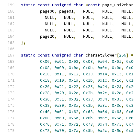
static
const
unsigned
char
*
const
 page_uni2char
	page00
,
 page01
,
   NULL
,
   NULL
,
   NULL
,
	  NULL
,
   NULL
,
   NULL
,
   NULL
,
   NULL
,
	  NULL
,
   NULL
,
   NULL
,
   NULL
,
   NULL
,
	  NULL
,
   NULL
,
   NULL
,
   NULL
,
   NULL
,
	page20
,
   NULL
,
   NULL
,
   NULL
,
   NULL
,
};
static
const
unsigned
char
 charset2lower
[
256
]
=
0x00
,
0x01
,
0x02
,
0x03
,
0x04
,
0x05
,
0x0
0x08
,
0x09
,
0x0a
,
0x0b
,
0x0c
,
0x0d
,
0x0
0x10
,
0x11
,
0x12
,
0x13
,
0x14
,
0x15
,
0x1
0x18
,
0x19
,
0x1a
,
0x1b
,
0x1c
,
0x1d
,
0x1
0x20
,
0x21
,
0x22
,
0x23
,
0x24
,
0x25
,
0x2
0x28
,
0x29
,
0x2a
,
0x2b
,
0x2c
,
0x2d
,
0x2
0x30
,
0x31
,
0x32
,
0x33
,
0x34
,
0x35
,
0x3
0x38
,
0x39
,
0x3a
,
0x3b
,
0x3c
,
0x3d
,
0x3
0x40
,
0x61
,
0x62
,
0x63
,
0x64
,
0x65
,
0x6
0x68
,
0x69
,
0x6a
,
0x6b
,
0x6c
,
0x6d
,
0x6
0x70
,
0x71
,
0x72
,
0x73
,
0x74
,
0x75
,
0x7
0x78
,
0x79
,
0x7a
,
0x5b
,
0x5c
,
0x5d
,
0x5