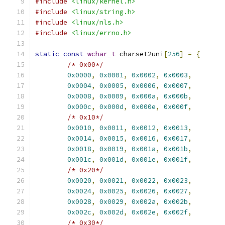
#include
<linux/kernel.h>
#include
<linux/string.h>
#include
<linux/nls.h>
#include
<linux/errno.h>
static
const
wchar_t
 charset2uni
[
256
]
=
{
/* 0x00*/
0x0000
,
0x0001
,
0x0002
,
0x0003
,
0x0004
,
0x0005
,
0x0006
,
0x0007
,
0x0008
,
0x0009
,
0x000a
,
0x000b
,
0x000c
,
0x000d
,
0x000e
,
0x000f
,
/* 0x10*/
0x0010
,
0x0011
,
0x0012
,
0x0013
,
0x0014
,
0x0015
,
0x0016
,
0x0017
,
0x0018
,
0x0019
,
0x001a
,
0x001b
,
0x001c
,
0x001d
,
0x001e
,
0x001f
,
/* 0x20*/
0x0020
,
0x0021
,
0x0022
,
0x0023
,
0x0024
,
0x0025
,
0x0026
,
0x0027
,
0x0028
,
0x0029
,
0x002a
,
0x002b
,
0x002c
,
0x002d
,
0x002e
,
0x002f
,
/* 0x30*/