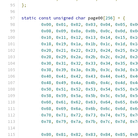
};
static
const
unsigned
char
 page00
[
256
]
=
{
0x00
,
0x01
,
0x02
,
0x03
,
0x04
,
0x05
,
0x0
0x08
,
0x09
,
0x0a
,
0x0b
,
0x0c
,
0x0d
,
0x0
0x10
,
0x11
,
0x12
,
0x13
,
0x14
,
0x15
,
0x1
0x18
,
0x19
,
0x1a
,
0x1b
,
0x1c
,
0x1d
,
0x1
0x20
,
0x21
,
0x22
,
0x23
,
0x24
,
0x25
,
0x2
0x28
,
0x29
,
0x2a
,
0x2b
,
0x2c
,
0x2d
,
0x2
0x30
,
0x31
,
0x32
,
0x33
,
0x34
,
0x35
,
0x3
0x38
,
0x39
,
0x3a
,
0x3b
,
0x3c
,
0x3d
,
0x3
0x40
,
0x41
,
0x42
,
0x43
,
0x44
,
0x45
,
0x4
0x48
,
0x49
,
0x4a
,
0x4b
,
0x4c
,
0x4d
,
0x4
0x50
,
0x51
,
0x52
,
0x53
,
0x54
,
0x55
,
0x5
0x58
,
0x59
,
0x5a
,
0x5b
,
0x5c
,
0x5d
,
0x5
0x60
,
0x61
,
0x62
,
0x63
,
0x64
,
0x65
,
0x6
0x68
,
0x69
,
0x6a
,
0x6b
,
0x6c
,
0x6d
,
0x6
0x70
,
0x71
,
0x72
,
0x73
,
0x74
,
0x75
,
0x7
0x78
,
0x79
,
0x7a
,
0x7b
,
0x7c
,
0x7d
,
0x7
0x80
,
0x81
,
0x82
,
0x83
,
0x84
,
0x85
,
0x8