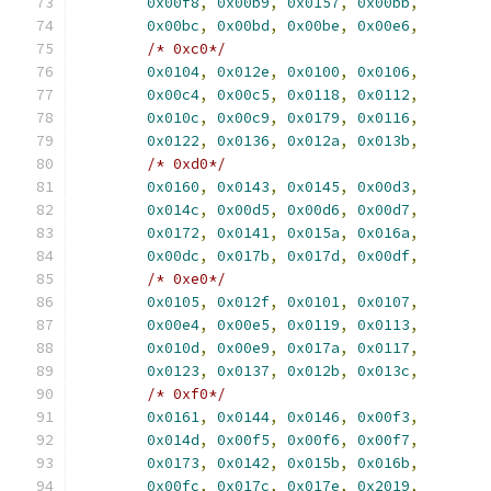
0x00f8
,
0x00b9
,
0x0157
,
0x00bb
,
0x00bc
,
0x00bd
,
0x00be
,
0x00e6
,
/* 0xc0*/
0x0104
,
0x012e
,
0x0100
,
0x0106
,
0x00c4
,
0x00c5
,
0x0118
,
0x0112
,
0x010c
,
0x00c9
,
0x0179
,
0x0116
,
0x0122
,
0x0136
,
0x012a
,
0x013b
,
/* 0xd0*/
0x0160
,
0x0143
,
0x0145
,
0x00d3
,
0x014c
,
0x00d5
,
0x00d6
,
0x00d7
,
0x0172
,
0x0141
,
0x015a
,
0x016a
,
0x00dc
,
0x017b
,
0x017d
,
0x00df
,
/* 0xe0*/
0x0105
,
0x012f
,
0x0101
,
0x0107
,
0x00e4
,
0x00e5
,
0x0119
,
0x0113
,
0x010d
,
0x00e9
,
0x017a
,
0x0117
,
0x0123
,
0x0137
,
0x012b
,
0x013c
,
/* 0xf0*/
0x0161
,
0x0144
,
0x0146
,
0x00f3
,
0x014d
,
0x00f5
,
0x00f6
,
0x00f7
,
0x0173
,
0x0142
,
0x015b
,
0x016b
,
0x00fc
,
0x017c
,
0x017e
,
0x2019
,