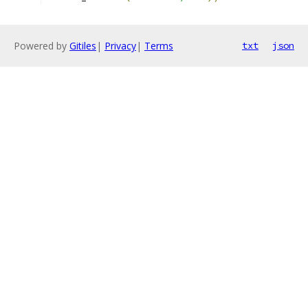
Powered by
Gitiles
|
Privacy
|
Terms
txt
json