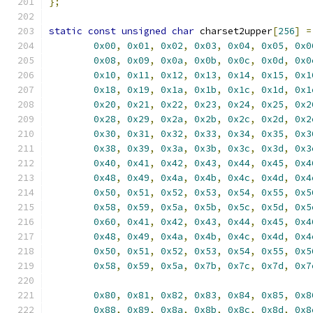
};
static
const
unsigned
char
 charset2upper
[
256
]
=
0x00
,
0x01
,
0x02
,
0x03
,
0x04
,
0x05
,
0x0
0x08
,
0x09
,
0x0a
,
0x0b
,
0x0c
,
0x0d
,
0x0
0x10
,
0x11
,
0x12
,
0x13
,
0x14
,
0x15
,
0x1
0x18
,
0x19
,
0x1a
,
0x1b
,
0x1c
,
0x1d
,
0x1
0x20
,
0x21
,
0x22
,
0x23
,
0x24
,
0x25
,
0x2
0x28
,
0x29
,
0x2a
,
0x2b
,
0x2c
,
0x2d
,
0x2
0x30
,
0x31
,
0x32
,
0x33
,
0x34
,
0x35
,
0x3
0x38
,
0x39
,
0x3a
,
0x3b
,
0x3c
,
0x3d
,
0x3
0x40
,
0x41
,
0x42
,
0x43
,
0x44
,
0x45
,
0x4
0x48
,
0x49
,
0x4a
,
0x4b
,
0x4c
,
0x4d
,
0x4
0x50
,
0x51
,
0x52
,
0x53
,
0x54
,
0x55
,
0x5
0x58
,
0x59
,
0x5a
,
0x5b
,
0x5c
,
0x5d
,
0x5
0x60
,
0x41
,
0x42
,
0x43
,
0x44
,
0x45
,
0x4
0x48
,
0x49
,
0x4a
,
0x4b
,
0x4c
,
0x4d
,
0x4
0x50
,
0x51
,
0x52
,
0x53
,
0x54
,
0x55
,
0x5
0x58
,
0x59
,
0x5a
,
0x7b
,
0x7c
,
0x7d
,
0x7
0x80
,
0x81
,
0x82
,
0x83
,
0x84
,
0x85
,
0x8
0x88
,
0x89
,
0x8a
,
0x8b
,
0x8c
,
0x8d
,
0x8