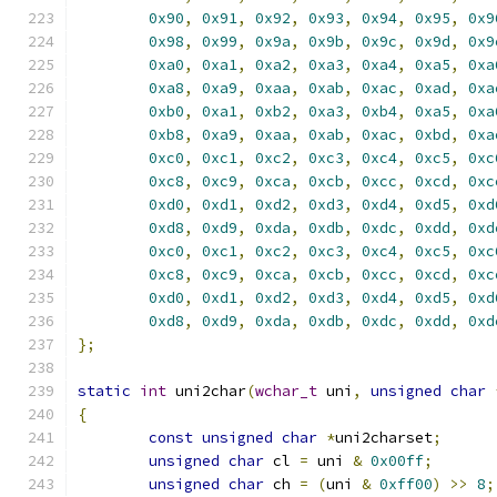
0x90
,
0x91
,
0x92
,
0x93
,
0x94
,
0x95
,
0x9
0x98
,
0x99
,
0x9a
,
0x9b
,
0x9c
,
0x9d
,
0x9
0xa0
,
0xa1
,
0xa2
,
0xa3
,
0xa4
,
0xa5
,
0xa
0xa8
,
0xa9
,
0xaa
,
0xab
,
0xac
,
0xad
,
0xa
0xb0
,
0xa1
,
0xb2
,
0xa3
,
0xb4
,
0xa5
,
0xa
0xb8
,
0xa9
,
0xaa
,
0xab
,
0xac
,
0xbd
,
0xa
0xc0
,
0xc1
,
0xc2
,
0xc3
,
0xc4
,
0xc5
,
0xc
0xc8
,
0xc9
,
0xca
,
0xcb
,
0xcc
,
0xcd
,
0xc
0xd0
,
0xd1
,
0xd2
,
0xd3
,
0xd4
,
0xd5
,
0xd
0xd8
,
0xd9
,
0xda
,
0xdb
,
0xdc
,
0xdd
,
0xd
0xc0
,
0xc1
,
0xc2
,
0xc3
,
0xc4
,
0xc5
,
0xc
0xc8
,
0xc9
,
0xca
,
0xcb
,
0xcc
,
0xcd
,
0xc
0xd0
,
0xd1
,
0xd2
,
0xd3
,
0xd4
,
0xd5
,
0xd
0xd8
,
0xd9
,
0xda
,
0xdb
,
0xdc
,
0xdd
,
0xd
};
static
int
 uni2char
(
wchar_t
 uni
,
unsigned
char
{
const
unsigned
char
*
uni2charset
;
unsigned
char
 cl 
=
 uni 
&
0x00ff
;
unsigned
char
 ch 
=
(
uni 
&
0xff00
)
>>
8
;