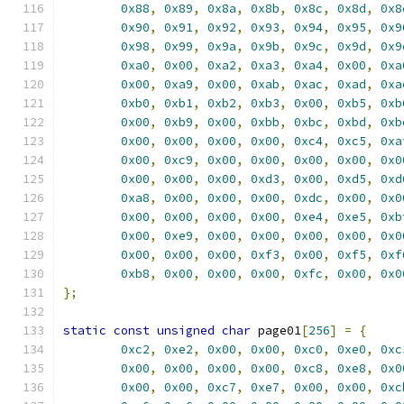
0x88
,
0x89
,
0x8a
,
0x8b
,
0x8c
,
0x8d
,
0x8
0x90
,
0x91
,
0x92
,
0x93
,
0x94
,
0x95
,
0x9
0x98
,
0x99
,
0x9a
,
0x9b
,
0x9c
,
0x9d
,
0x9
0xa0
,
0x00
,
0xa2
,
0xa3
,
0xa4
,
0x00
,
0xa
0x00
,
0xa9
,
0x00
,
0xab
,
0xac
,
0xad
,
0xa
0xb0
,
0xb1
,
0xb2
,
0xb3
,
0x00
,
0xb5
,
0xb
0x00
,
0xb9
,
0x00
,
0xbb
,
0xbc
,
0xbd
,
0xb
0x00
,
0x00
,
0x00
,
0x00
,
0xc4
,
0xc5
,
0xa
0x00
,
0xc9
,
0x00
,
0x00
,
0x00
,
0x00
,
0x0
0x00
,
0x00
,
0x00
,
0xd3
,
0x00
,
0xd5
,
0xd
0xa8
,
0x00
,
0x00
,
0x00
,
0xdc
,
0x00
,
0x0
0x00
,
0x00
,
0x00
,
0x00
,
0xe4
,
0xe5
,
0xb
0x00
,
0xe9
,
0x00
,
0x00
,
0x00
,
0x00
,
0x0
0x00
,
0x00
,
0x00
,
0xf3
,
0x00
,
0xf5
,
0xf
0xb8
,
0x00
,
0x00
,
0x00
,
0xfc
,
0x00
,
0x0
};
static
const
unsigned
char
 page01
[
256
]
=
{
0xc2
,
0xe2
,
0x00
,
0x00
,
0xc0
,
0xe0
,
0xc
0x00
,
0x00
,
0x00
,
0x00
,
0xc8
,
0xe8
,
0x0
0x00
,
0x00
,
0xc7
,
0xe7
,
0x00
,
0x00
,
0xc