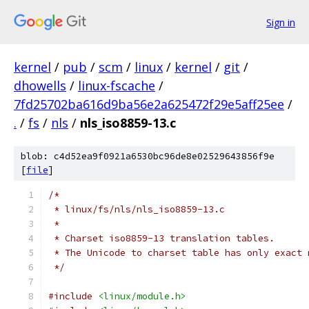
Sign in
kernel
/
pub
/
scm
/
linux
/
kernel
/
git
/
dhowells
/
linux-fscache
/
7fd25702ba616d9ba56e2a625472f29e5aff25ee
/
.
/
fs
/
nls
/
nls_iso8859-13.c
blob: c4d52ea9f0921a6530bc96de8e02529643856f9e
[
file
]
/*
 * linux/fs/nls/nls_iso8859-13.c
 *
 * Charset iso8859-13 translation tables.
 * The Unicode to charset table has only exact 
 */
#include
<linux/module.h>