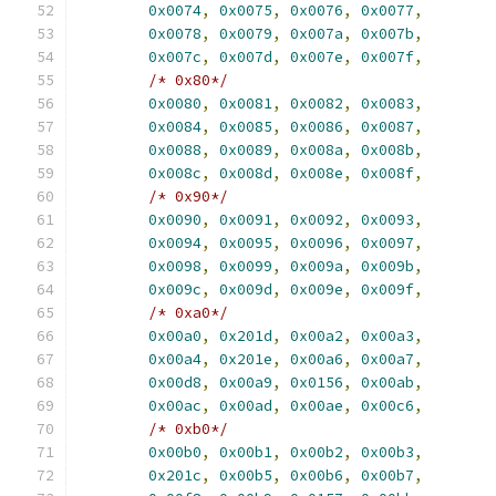
0x0074
,
0x0075
,
0x0076
,
0x0077
,
0x0078
,
0x0079
,
0x007a
,
0x007b
,
0x007c
,
0x007d
,
0x007e
,
0x007f
,
/* 0x80*/
0x0080
,
0x0081
,
0x0082
,
0x0083
,
0x0084
,
0x0085
,
0x0086
,
0x0087
,
0x0088
,
0x0089
,
0x008a
,
0x008b
,
0x008c
,
0x008d
,
0x008e
,
0x008f
,
/* 0x90*/
0x0090
,
0x0091
,
0x0092
,
0x0093
,
0x0094
,
0x0095
,
0x0096
,
0x0097
,
0x0098
,
0x0099
,
0x009a
,
0x009b
,
0x009c
,
0x009d
,
0x009e
,
0x009f
,
/* 0xa0*/
0x00a0
,
0x201d
,
0x00a2
,
0x00a3
,
0x00a4
,
0x201e
,
0x00a6
,
0x00a7
,
0x00d8
,
0x00a9
,
0x0156
,
0x00ab
,
0x00ac
,
0x00ad
,
0x00ae
,
0x00c6
,
/* 0xb0*/
0x00b0
,
0x00b1
,
0x00b2
,
0x00b3
,
0x201c
,
0x00b5
,
0x00b6
,
0x00b7
,