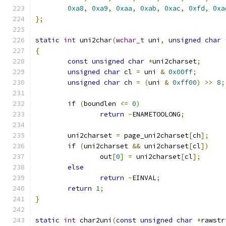
0xa8
,
0xa9
,
0xaa
,
0xab
,
0xac
,
0xfd
,
0xa
};
static
int
 uni2char
(
wchar_t
 uni
,
unsigned
char
{
const
unsigned
char
*
uni2charset
;
unsigned
char
 cl 
=
 uni 
&
0x00ff
;
unsigned
char
 ch 
=
(
uni 
&
0xff00
)
>>
8
;
if
(
boundlen 
<=
0
)
return
-
ENAMETOOLONG
;
	uni2charset 
=
 page_uni2charset
[
ch
];
if
(
uni2charset 
&&
 uni2charset
[
cl
])
		out
[
0
]
=
 uni2charset
[
cl
];
else
return
-
EINVAL
;
return
1
;
}
static
int
 char2uni
(
const
unsigned
char
*
rawstr