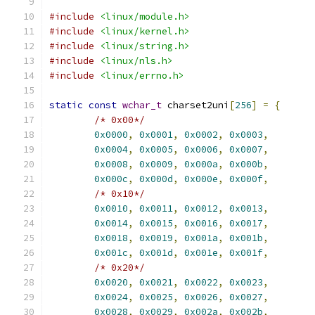
#include
<linux/module.h>
#include
<linux/kernel.h>
#include
<linux/string.h>
#include
<linux/nls.h>
#include
<linux/errno.h>
static
const
wchar_t
 charset2uni
[
256
]
=
{
/* 0x00*/
0x0000
,
0x0001
,
0x0002
,
0x0003
,
0x0004
,
0x0005
,
0x0006
,
0x0007
,
0x0008
,
0x0009
,
0x000a
,
0x000b
,
0x000c
,
0x000d
,
0x000e
,
0x000f
,
/* 0x10*/
0x0010
,
0x0011
,
0x0012
,
0x0013
,
0x0014
,
0x0015
,
0x0016
,
0x0017
,
0x0018
,
0x0019
,
0x001a
,
0x001b
,
0x001c
,
0x001d
,
0x001e
,
0x001f
,
/* 0x20*/
0x0020
,
0x0021
,
0x0022
,
0x0023
,
0x0024
,
0x0025
,
0x0026
,
0x0027
,
0x0028
,
0x0029
,
0x002a
,
0x002b
,