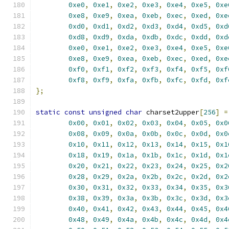
0xe0
,
0xe1
,
0xe2
,
0xe3
,
0xe4
,
0xe5
,
0xe
0xe8
,
0xe9
,
0xea
,
0xeb
,
0xec
,
0xed
,
0xe
0xd0
,
0xd1
,
0xd2
,
0xd3
,
0xd4
,
0xd5
,
0xd
0xd8
,
0xd9
,
0xda
,
0xdb
,
0xdc
,
0xdd
,
0xd
0xe0
,
0xe1
,
0xe2
,
0xe3
,
0xe4
,
0xe5
,
0xe
0xe8
,
0xe9
,
0xea
,
0xeb
,
0xec
,
0xed
,
0xe
0xf0
,
0xf1
,
0xf2
,
0xf3
,
0xf4
,
0xf5
,
0xf
0xf8
,
0xf9
,
0xfa
,
0xfb
,
0xfc
,
0xfd
,
0xf
};
static
const
unsigned
char
 charset2upper
[
256
]
=
0x00
,
0x01
,
0x02
,
0x03
,
0x04
,
0x05
,
0x0
0x08
,
0x09
,
0x0a
,
0x0b
,
0x0c
,
0x0d
,
0x0
0x10
,
0x11
,
0x12
,
0x13
,
0x14
,
0x15
,
0x1
0x18
,
0x19
,
0x1a
,
0x1b
,
0x1c
,
0x1d
,
0x1
0x20
,
0x21
,
0x22
,
0x23
,
0x24
,
0x25
,
0x2
0x28
,
0x29
,
0x2a
,
0x2b
,
0x2c
,
0x2d
,
0x2
0x30
,
0x31
,
0x32
,
0x33
,
0x34
,
0x35
,
0x3
0x38
,
0x39
,
0x3a
,
0x3b
,
0x3c
,
0x3d
,
0x3
0x40
,
0x41
,
0x42
,
0x43
,
0x44
,
0x45
,
0x4
0x48
,
0x49
,
0x4a
,
0x4b
,
0x4c
,
0x4d
,
0x4