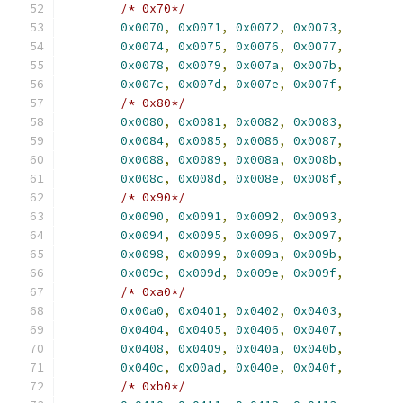
/* 0x70*/
0x0070
,
0x0071
,
0x0072
,
0x0073
,
0x0074
,
0x0075
,
0x0076
,
0x0077
,
0x0078
,
0x0079
,
0x007a
,
0x007b
,
0x007c
,
0x007d
,
0x007e
,
0x007f
,
/* 0x80*/
0x0080
,
0x0081
,
0x0082
,
0x0083
,
0x0084
,
0x0085
,
0x0086
,
0x0087
,
0x0088
,
0x0089
,
0x008a
,
0x008b
,
0x008c
,
0x008d
,
0x008e
,
0x008f
,
/* 0x90*/
0x0090
,
0x0091
,
0x0092
,
0x0093
,
0x0094
,
0x0095
,
0x0096
,
0x0097
,
0x0098
,
0x0099
,
0x009a
,
0x009b
,
0x009c
,
0x009d
,
0x009e
,
0x009f
,
/* 0xa0*/
0x00a0
,
0x0401
,
0x0402
,
0x0403
,
0x0404
,
0x0405
,
0x0406
,
0x0407
,
0x0408
,
0x0409
,
0x040a
,
0x040b
,
0x040c
,
0x00ad
,
0x040e
,
0x040f
,
/* 0xb0*/