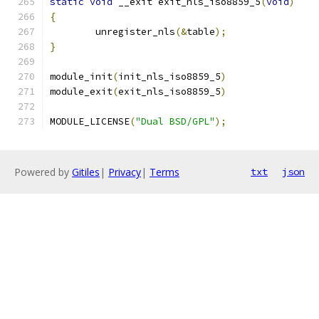
static
void
 __exit exit_nls_iso8859_5
(
void
)
{
	unregister_nls
(&
table
);
}
module_init
(
init_nls_iso8859_5
)
module_exit
(
exit_nls_iso8859_5
)
MODULE_LICENSE
(
"Dual BSD/GPL"
);
Powered by
Gitiles
|
Privacy
|
Terms
txt
json