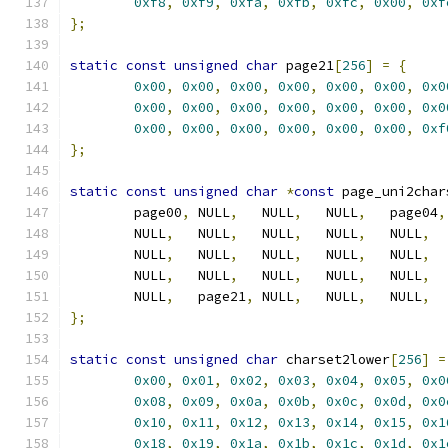
0xf8
,
0xf9
,
0xfa
,
0xfb
,
0xfc
,
0x00
,
0xf
};
static
const
unsigned
char
 page21
[
256
]
=
{
0x00
,
0x00
,
0x00
,
0x00
,
0x00
,
0x00
,
0x0
0x00
,
0x00
,
0x00
,
0x00
,
0x00
,
0x00
,
0x0
0x00
,
0x00
,
0x00
,
0x00
,
0x00
,
0x00
,
0xf
};
static
const
unsigned
char
*
const
 page_uni2char
	page00
,
 NULL
,
   NULL
,
   NULL
,
   page04
,
	NULL
,
   NULL
,
   NULL
,
   NULL
,
   NULL
,
  
	NULL
,
   NULL
,
   NULL
,
   NULL
,
   NULL
,
  
	NULL
,
   NULL
,
   NULL
,
   NULL
,
   NULL
,
  
	NULL
,
   page21
,
 NULL
,
   NULL
,
   NULL
,
  
};
static
const
unsigned
char
 charset2lower
[
256
]
=
0x00
,
0x01
,
0x02
,
0x03
,
0x04
,
0x05
,
0x0
0x08
,
0x09
,
0x0a
,
0x0b
,
0x0c
,
0x0d
,
0x0
0x10
,
0x11
,
0x12
,
0x13
,
0x14
,
0x15
,
0x1
0x18
,
0x19
,
0x1a
,
0x1b
,
0x1c
,
0x1d
,
0x1