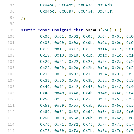
0x0458
,
0x0459
,
0x045a
,
0x045b
,
0x045c
,
0x00a7
,
0x045e
,
0x045f
,
};
static
const
unsigned
char
 page00
[
256
]
=
{
0x00
,
0x01
,
0x02
,
0x03
,
0x04
,
0x05
,
0x0
0x08
,
0x09
,
0x0a
,
0x0b
,
0x0c
,
0x0d
,
0x0
0x10
,
0x11
,
0x12
,
0x13
,
0x14
,
0x15
,
0x1
0x18
,
0x19
,
0x1a
,
0x1b
,
0x1c
,
0x1d
,
0x1
0x20
,
0x21
,
0x22
,
0x23
,
0x24
,
0x25
,
0x2
0x28
,
0x29
,
0x2a
,
0x2b
,
0x2c
,
0x2d
,
0x2
0x30
,
0x31
,
0x32
,
0x33
,
0x34
,
0x35
,
0x3
0x38
,
0x39
,
0x3a
,
0x3b
,
0x3c
,
0x3d
,
0x3
0x40
,
0x41
,
0x42
,
0x43
,
0x44
,
0x45
,
0x4
0x48
,
0x49
,
0x4a
,
0x4b
,
0x4c
,
0x4d
,
0x4
0x50
,
0x51
,
0x52
,
0x53
,
0x54
,
0x55
,
0x5
0x58
,
0x59
,
0x5a
,
0x5b
,
0x5c
,
0x5d
,
0x5
0x60
,
0x61
,
0x62
,
0x63
,
0x64
,
0x65
,
0x6
0x68
,
0x69
,
0x6a
,
0x6b
,
0x6c
,
0x6d
,
0x6
0x70
,
0x71
,
0x72
,
0x73
,
0x74
,
0x75
,
0x7
0x78
,
0x79
,
0x7a
,
0x7b
,
0x7c
,
0x7d
,
0x7