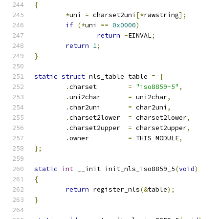
{
*
uni 
=
 charset2uni
[*
rawstring
];
if
(*
uni 
==
0x0000
)
return
-
EINVAL
;
return
1
;
}
static
struct
 nls_table table 
=
{
.
charset	
=
"iso8859-5"
,
.
uni2char	
=
 uni2char
,
.
char2uni	
=
 char2uni
,
.
charset2lower	
=
 charset2lower
,
.
charset2upper	
=
 charset2upper
,
.
owner		
=
 THIS_MODULE
,
};
static
int
 __init init_nls_iso8859_5
(
void
)
{
return
 register_nls
(&
table
);
}