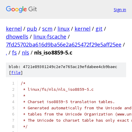
Sign in
kernel
/
pub
/
scm
/
linux
/
kernel
/
git
/
dhowells
/
linux-fscache
/
7fd25702ba616d9ba56e2a625472f29e5aff25ee
/
.
/
fs
/
nls
/
nls_iso8859-5.c
blob: 4721e89301249c2e7e765ac19efdabee4cb9baec
[
file
]
/*
 * linux/fs/nls/nls_iso8859-5.c
 *
 * Charset iso8859-5 translation tables.
 * Generated automatically from the Unicode and
 * tables from the Unicode Organization (www.un
 * The Unicode to charset table has only exact 
 */