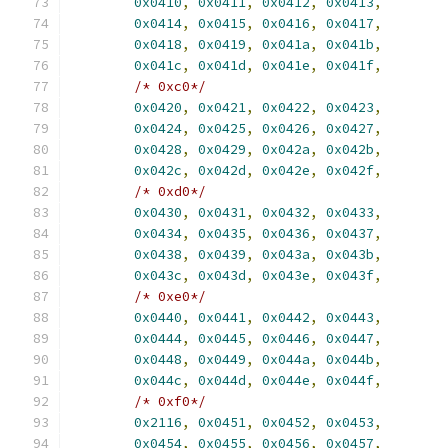
0x0410
,
0x0411
,
0x0412
,
0x0413
,
0x0414
,
0x0415
,
0x0416
,
0x0417
,
0x0418
,
0x0419
,
0x041a
,
0x041b
,
0x041c
,
0x041d
,
0x041e
,
0x041f
,
/* 0xc0*/
0x0420
,
0x0421
,
0x0422
,
0x0423
,
0x0424
,
0x0425
,
0x0426
,
0x0427
,
0x0428
,
0x0429
,
0x042a
,
0x042b
,
0x042c
,
0x042d
,
0x042e
,
0x042f
,
/* 0xd0*/
0x0430
,
0x0431
,
0x0432
,
0x0433
,
0x0434
,
0x0435
,
0x0436
,
0x0437
,
0x0438
,
0x0439
,
0x043a
,
0x043b
,
0x043c
,
0x043d
,
0x043e
,
0x043f
,
/* 0xe0*/
0x0440
,
0x0441
,
0x0442
,
0x0443
,
0x0444
,
0x0445
,
0x0446
,
0x0447
,
0x0448
,
0x0449
,
0x044a
,
0x044b
,
0x044c
,
0x044d
,
0x044e
,
0x044f
,
/* 0xf0*/
0x2116
,
0x0451
,
0x0452
,
0x0453
,
0x0454
,
0x0455
,
0x0456
,
0x0457
,