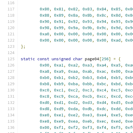
0x80
,
0x81
,
0x82
,
0x83
,
0x84
,
0x85
,
0x8
0x88
,
0x89
,
0x8a
,
0x8b
,
0x8c
,
0x8d
,
0x8
0x90
,
0x91
,
0x92
,
0x93
,
0x94
,
0x95
,
0x9
0x98
,
0x99
,
0x9a
,
0x9b
,
0x9c
,
0x9d
,
0x9
0xa0
,
0x00
,
0x00
,
0x00
,
0x00
,
0x00
,
0x0
0x00
,
0x00
,
0x00
,
0x00
,
0x00
,
0xad
,
0x0
};
static
const
unsigned
char
 page04
[
256
]
=
{
0x00
,
0xa1
,
0xa2
,
0xa3
,
0xa4
,
0xa5
,
0xa
0xa8
,
0xa9
,
0xaa
,
0xab
,
0xac
,
0x00
,
0xa
0xb0
,
0xb1
,
0xb2
,
0xb3
,
0xb4
,
0xb5
,
0xb
0xb8
,
0xb9
,
0xba
,
0xbb
,
0xbc
,
0xbd
,
0xb
0xc0
,
0xc1
,
0xc2
,
0xc3
,
0xc4
,
0xc5
,
0xc
0xc8
,
0xc9
,
0xca
,
0xcb
,
0xcc
,
0xcd
,
0xc
0xd0
,
0xd1
,
0xd2
,
0xd3
,
0xd4
,
0xd5
,
0xd
0xd8
,
0xd9
,
0xda
,
0xdb
,
0xdc
,
0xdd
,
0xd
0xe0
,
0xe1
,
0xe2
,
0xe3
,
0xe4
,
0xe5
,
0xe
0xe8
,
0xe9
,
0xea
,
0xeb
,
0xec
,
0xed
,
0xe
0x00
,
0xf1
,
0xf2
,
0xf3
,
0xf4
,
0xf5
,
0xf