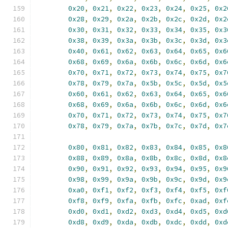
0x20
,
0x21
,
0x22
,
0x23
,
0x24
,
0x25
,
0x2
0x28
,
0x29
,
0x2a
,
0x2b
,
0x2c
,
0x2d
,
0x2
0x30
,
0x31
,
0x32
,
0x33
,
0x34
,
0x35
,
0x3
0x38
,
0x39
,
0x3a
,
0x3b
,
0x3c
,
0x3d
,
0x3
0x40
,
0x61
,
0x62
,
0x63
,
0x64
,
0x65
,
0x6
0x68
,
0x69
,
0x6a
,
0x6b
,
0x6c
,
0x6d
,
0x6
0x70
,
0x71
,
0x72
,
0x73
,
0x74
,
0x75
,
0x7
0x78
,
0x79
,
0x7a
,
0x5b
,
0x5c
,
0x5d
,
0x5
0x60
,
0x61
,
0x62
,
0x63
,
0x64
,
0x65
,
0x6
0x68
,
0x69
,
0x6a
,
0x6b
,
0x6c
,
0x6d
,
0x6
0x70
,
0x71
,
0x72
,
0x73
,
0x74
,
0x75
,
0x7
0x78
,
0x79
,
0x7a
,
0x7b
,
0x7c
,
0x7d
,
0x7
0x80
,
0x81
,
0x82
,
0x83
,
0x84
,
0x85
,
0x8
0x88
,
0x89
,
0x8a
,
0x8b
,
0x8c
,
0x8d
,
0x8
0x90
,
0x91
,
0x92
,
0x93
,
0x94
,
0x95
,
0x9
0x98
,
0x99
,
0x9a
,
0x9b
,
0x9c
,
0x9d
,
0x9
0xa0
,
0xf1
,
0xf2
,
0xf3
,
0xf4
,
0xf5
,
0xf
0xf8
,
0xf9
,
0xfa
,
0xfb
,
0xfc
,
0xad
,
0xf
0xd0
,
0xd1
,
0xd2
,
0xd3
,
0xd4
,
0xd5
,
0xd
0xd8
,
0xd9
,
0xda
,
0xdb
,
0xdc
,
0xdd
,
0xd