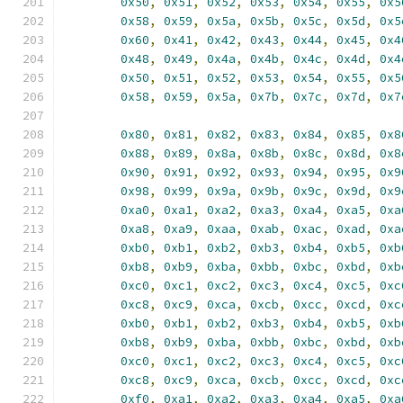
0x50
,
0x51
,
0x52
,
0x53
,
0x54
,
0x55
,
0x5
0x58
,
0x59
,
0x5a
,
0x5b
,
0x5c
,
0x5d
,
0x5
0x60
,
0x41
,
0x42
,
0x43
,
0x44
,
0x45
,
0x4
0x48
,
0x49
,
0x4a
,
0x4b
,
0x4c
,
0x4d
,
0x4
0x50
,
0x51
,
0x52
,
0x53
,
0x54
,
0x55
,
0x5
0x58
,
0x59
,
0x5a
,
0x7b
,
0x7c
,
0x7d
,
0x7
0x80
,
0x81
,
0x82
,
0x83
,
0x84
,
0x85
,
0x8
0x88
,
0x89
,
0x8a
,
0x8b
,
0x8c
,
0x8d
,
0x8
0x90
,
0x91
,
0x92
,
0x93
,
0x94
,
0x95
,
0x9
0x98
,
0x99
,
0x9a
,
0x9b
,
0x9c
,
0x9d
,
0x9
0xa0
,
0xa1
,
0xa2
,
0xa3
,
0xa4
,
0xa5
,
0xa
0xa8
,
0xa9
,
0xaa
,
0xab
,
0xac
,
0xad
,
0xa
0xb0
,
0xb1
,
0xb2
,
0xb3
,
0xb4
,
0xb5
,
0xb
0xb8
,
0xb9
,
0xba
,
0xbb
,
0xbc
,
0xbd
,
0xb
0xc0
,
0xc1
,
0xc2
,
0xc3
,
0xc4
,
0xc5
,
0xc
0xc8
,
0xc9
,
0xca
,
0xcb
,
0xcc
,
0xcd
,
0xc
0xb0
,
0xb1
,
0xb2
,
0xb3
,
0xb4
,
0xb5
,
0xb
0xb8
,
0xb9
,
0xba
,
0xbb
,
0xbc
,
0xbd
,
0xb
0xc0
,
0xc1
,
0xc2
,
0xc3
,
0xc4
,
0xc5
,
0xc
0xc8
,
0xc9
,
0xca
,
0xcb
,
0xcc
,
0xcd
,
0xc
0xf0
,
0xa1
,
0xa2
,
0xa3
,
0xa4
,
0xa5
,
0xa