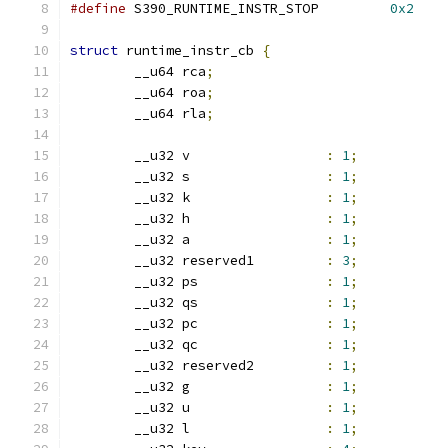
#define
 S390_RUNTIME_INSTR_STOP		
0x2
struct
 runtime_instr_cb 
{
	__u64 rca
;
	__u64 roa
;
	__u64 rla
;
	__u32 v			
:
1
;
	__u32 s			
:
1
;
	__u32 k			
:
1
;
	__u32 h			
:
1
;
	__u32 a			
:
1
;
	__u32 reserved1		
:
3
;
	__u32 ps		
:
1
;
	__u32 qs		
:
1
;
	__u32 pc		
:
1
;
	__u32 qc		
:
1
;
	__u32 reserved2		
:
1
;
	__u32 g			
:
1
;
	__u32 u			
:
1
;
	__u32 l			
:
1
;