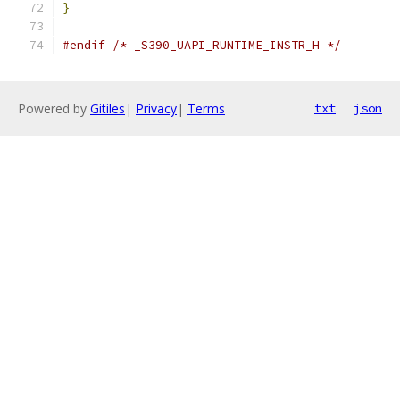
}
#endif
/* _S390_UAPI_RUNTIME_INSTR_H */
Powered by
Gitiles
|
Privacy
|
Terms
txt
json