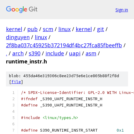
Sign in
kernel
/
pub
/
scm
/
linux
/
kernel
/
git
/
dinguyen
/
linux
/
2f8ba037c45925b372194df4bc27fca85fbeeffb
/
.
/
arch
/
s390
/
include
/
uapi
/
asm
/
runtime_instr.h
blob: 455da46e319306c8ee23d75e6e1ce805b88f2f8d
[
file
]
/* SPDX-License-Identifier: GPL-2.0 WITH Linux-
#ifndef
 _S390_UAPI_RUNTIME_INSTR_H
#define
 _S390_UAPI_RUNTIME_INSTR_H
#include
<linux/types.h>
#define
 S390_RUNTIME_INSTR_START	
0x1