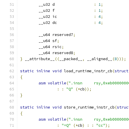
	__u32 d			
:
1
;
	__u32 f			
:
1
;
	__u32 ic		
:
4
;
	__u32 dc		
:
4
;
	__u64 reserved7
;
	__u64 sf
;
	__u64 rsic
;
	__u64 reserved8
;
}
 __attribute__
((
__packed__
,
 __aligned__
(
8
)));
static
inline
void
 load_runtime_instr_cb
(
struct
{
asm
volatile
(
".insn	rsy,0xeb0000
:
:
"Q"
(*
cb
));
}
static
inline
void
 store_runtime_instr_cb
(
struc
{
asm
volatile
(
".insn	rsy,0xeb0000
:
"=Q"
(*
cb
)
:
:
"cc"
);