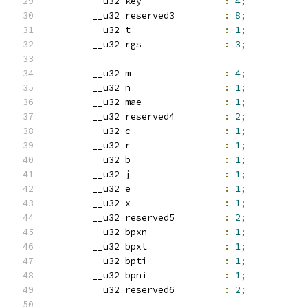
	__u32 key		
:
4
;
	__u32 reserved3		
:
8
;
	__u32 t			
:
1
;
	__u32 rgs		
:
3
;
	__u32 m			
:
4
;
	__u32 n			
:
1
;
	__u32 mae		
:
1
;
	__u32 reserved4		
:
2
;
	__u32 c			
:
1
;
	__u32 r			
:
1
;
	__u32 b			
:
1
;
	__u32 j			
:
1
;
	__u32 e			
:
1
;
	__u32 x			
:
1
;
	__u32 reserved5		
:
2
;
	__u32 bpxn		
:
1
;
	__u32 bpxt		
:
1
;
	__u32 bpti		
:
1
;
	__u32 bpni		
:
1
;
	__u32 reserved6		
:
2
;