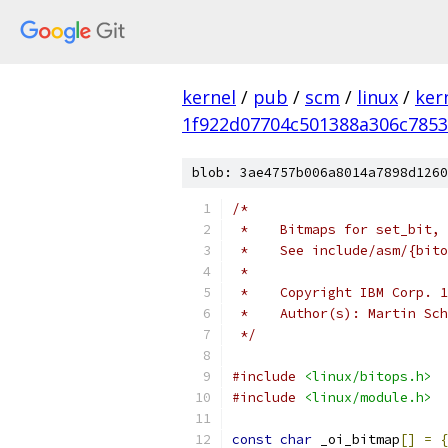
kernel
/
pub
/
scm
/
linux
/
ker
1f922d07704c501388a306c785
blob: 3ae4757b006a8014a7898d1260
/*
 *    Bitmaps for set_bit, 
 *    See include/asm/{bito
 *
 *    Copyright IBM Corp. 1
 *    Author(s): Martin Sch
 */
#include
<linux/bitops.h>
#include
<linux/module.h>
const
char
 _oi_bitmap
[]
=
{