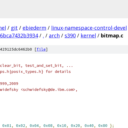
nel
/
git
/
ebiederm
/
linux-namespace-control-devel
36bca7432b3934
/
.
/
arch
/
s390
/
kernel
/
bitmap.c
429125dc6462b0 [
file
]
clear_bit, test_and_set_bit, ...
ps.h|posix_types.h} for details
999,2009
widefsky <schwidefsky@de.ibm.com>,
0x01
,
0x02
,
0x04
,
0x08
,
0x10
,
0x20
,
0x40
,
0x80
};