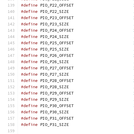
#define
 PIO_P22_OFFSET                         
#define
 PIO_P22_SIZE                           
#define
 PIO_P23_OFFSET                         
#define
 PIO_P23_SIZE                           
#define
 PIO_P24_OFFSET                         
#define
 PIO_P24_SIZE                           
#define
 PIO_P25_OFFSET                         
#define
 PIO_P25_SIZE                           
#define
 PIO_P26_OFFSET                         
#define
 PIO_P26_SIZE                           
#define
 PIO_P27_OFFSET                         
#define
 PIO_P27_SIZE                           
#define
 PIO_P28_OFFSET                         
#define
 PIO_P28_SIZE                           
#define
 PIO_P29_OFFSET                         
#define
 PIO_P29_SIZE                           
#define
 PIO_P30_OFFSET                         
#define
 PIO_P30_SIZE                           
#define
 PIO_P31_OFFSET                         
#define
 PIO_P31_SIZE                           