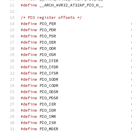
#define
 __ARCH_AVR32_AT32AP_PIO_H__
/* PIO register offsets */
#define
 PIO_PER                                
#define
 PIO_PDR                                
#define
 PIO_PSR                                
#define
 PIO_OER                                
#define
 PIO_ODR                                
#define
 PIO_OSR                                
#define
 PIO_IFER                               
#define
 PIO_IFDR                               
#define
 PIO_IFSR                               
#define
 PIO_SODR                               
#define
 PIO_CODR                               
#define
 PIO_ODSR                               
#define
 PIO_PDSR                               
#define
 PIO_IER                                
#define
 PIO_IDR                                
#define
 PIO_IMR                                
#define
 PIO_ISR                                
#define
 PIO_MDER                               