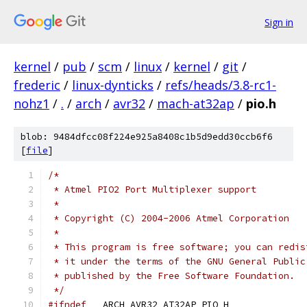
Sign in
kernel
/
pub
/
scm
/
linux
/
kernel
/
git
/
frederic
/
linux-dynticks
/
refs/heads/3.8-rc1-
nohz1
/
.
/
arch
/
avr32
/
mach-at32ap
/
pio.h
blob: 9484dfcc08f224e925a8408c1b5d9edd30ccb6f6
[
file
]
/*
 * Atmel PIO2 Port Multiplexer support
 *
 * Copyright (C) 2004-2006 Atmel Corporation
 *
 * This program is free software; you can redis
 * it under the terms of the GNU General Public
 * published by the Free Software Foundation.
 */
#ifndef
 __ARCH_AVR32_AT32AP_PIO_H__