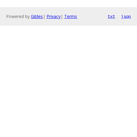
Powered by
Gitiles
|
Privacy
|
Terms
txt
json