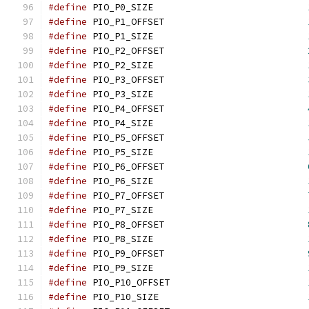
#define
 PIO_P0_SIZE                            
#define
 PIO_P1_OFFSET                          
#define
 PIO_P1_SIZE                            
#define
 PIO_P2_OFFSET                          
#define
 PIO_P2_SIZE                            
#define
 PIO_P3_OFFSET                          
#define
 PIO_P3_SIZE                            
#define
 PIO_P4_OFFSET                          
#define
 PIO_P4_SIZE                            
#define
 PIO_P5_OFFSET                          
#define
 PIO_P5_SIZE                            
#define
 PIO_P6_OFFSET                          
#define
 PIO_P6_SIZE                            
#define
 PIO_P7_OFFSET                          
#define
 PIO_P7_SIZE                            
#define
 PIO_P8_OFFSET                          
#define
 PIO_P8_SIZE                            
#define
 PIO_P9_OFFSET                          
#define
 PIO_P9_SIZE                            
#define
 PIO_P10_OFFSET                         
#define
 PIO_P10_SIZE                           