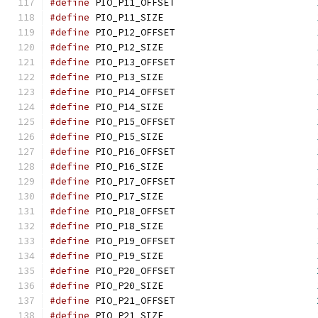
#define
 PIO_P11_OFFSET                         
#define
 PIO_P11_SIZE                           
#define
 PIO_P12_OFFSET                         
#define
 PIO_P12_SIZE                           
#define
 PIO_P13_OFFSET                         
#define
 PIO_P13_SIZE                           
#define
 PIO_P14_OFFSET                         
#define
 PIO_P14_SIZE                           
#define
 PIO_P15_OFFSET                         
#define
 PIO_P15_SIZE                           
#define
 PIO_P16_OFFSET                         
#define
 PIO_P16_SIZE                           
#define
 PIO_P17_OFFSET                         
#define
 PIO_P17_SIZE                           
#define
 PIO_P18_OFFSET                         
#define
 PIO_P18_SIZE                           
#define
 PIO_P19_OFFSET                         
#define
 PIO_P19_SIZE                           
#define
 PIO_P20_OFFSET                         
#define
 PIO_P20_SIZE                           
#define
 PIO_P21_OFFSET                         
#define
 PIO_P21_SIZE                           