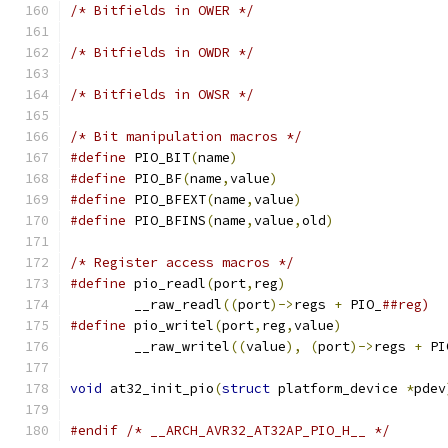
/* Bitfields in OWER */
/* Bitfields in OWDR */
/* Bitfields in OWSR */
/* Bit manipulation macros */
#define
 PIO_BIT
(
name
)
#define
 PIO_BF
(
name
,
value
)
#define
 PIO_BFEXT
(
name
,
value
)
#define
 PIO_BFINS
(
name
,
value
,
old
)
/* Register access macros */
#define
 pio_readl
(
port
,
reg
)
	__raw_readl
((
port
)->
regs 
+
 PIO_
##reg)
#define
 pio_writel
(
port
,
reg
,
value
)
	__raw_writel
((
value
),
(
port
)->
regs 
+
 PI
void
 at32_init_pio
(
struct
 platform_device 
*
pdev
#endif
/* __ARCH_AVR32_AT32AP_PIO_H__ */