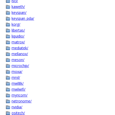
isci/
kaweth/
keyspan/
keyspan_pda/
korg/
libertas/
liquidio/
matrox/
mediatek/
mellanox/
meson/
microchip/
moxa/
mrvl/
mwl8k/
mwlwifi/
myricom/
netronome/
nvidia/
ositech/