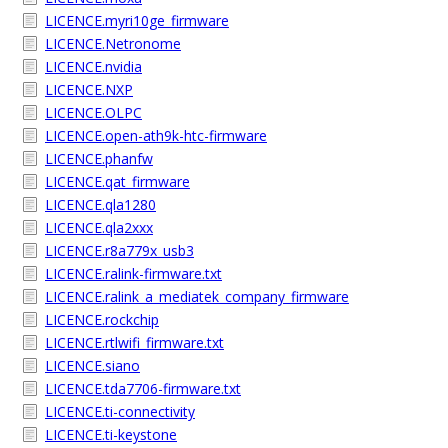
LICENCE.myri10ge_firmware
LICENCE.Netronome
LICENCE.nvidia
LICENCE.NXP
LICENCE.OLPC
LICENCE.open-ath9k-htc-firmware
LICENCE.phanfw
LICENCE.qat_firmware
LICENCE.qla1280
LICENCE.qla2xxx
LICENCE.r8a779x_usb3
LICENCE.ralink-firmware.txt
LICENCE.ralink_a_mediatek_company_firmware
LICENCE.rockchip
LICENCE.rtlwifi_firmware.txt
LICENCE.siano
LICENCE.tda7706-firmware.txt
LICENCE.ti-connectivity
LICENCE.ti-keystone