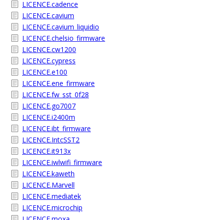
LICENCE.cadence
LICENCE.cavium
LICENCE.cavium_liquidio
LICENCE.chelsio_firmware
LICENCE.cw1200
LICENCE.cypress
LICENCE.e100
LICENCE.ene_firmware
LICENCE.fw_sst_0f28
LICENCE.go7007
LICENCE.i2400m
LICENCE.ibt_firmware
LICENCE.IntcSST2
LICENCE.it913x
LICENCE.iwlwifi_firmware
LICENCE.kaweth
LICENCE.Marvell
LICENCE.mediatek
LICENCE.microchip
LICENCE.moxa