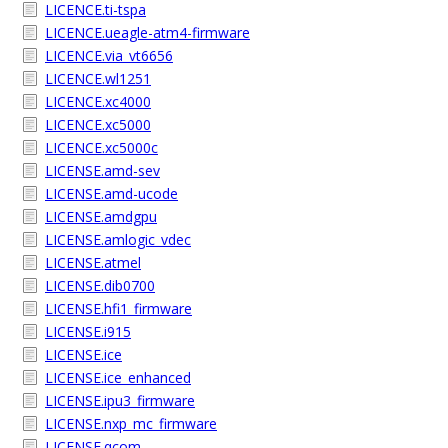
LICENCE.ti-tspa
LICENCE.ueagle-atm4-firmware
LICENCE.via_vt6656
LICENCE.wl1251
LICENCE.xc4000
LICENCE.xc5000
LICENCE.xc5000c
LICENSE.amd-sev
LICENSE.amd-ucode
LICENSE.amdgpu
LICENSE.amlogic_vdec
LICENSE.atmel
LICENSE.dib0700
LICENSE.hfi1_firmware
LICENSE.i915
LICENSE.ice
LICENSE.ice_enhanced
LICENSE.ipu3_firmware
LICENSE.nxp_mc_firmware
LICENSE.qcom