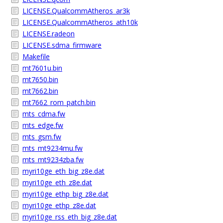
LICENSE.QualcommAtheros_ar3k
LICENSE.QualcommAtheros_ath10k
LICENSE.radeon
LICENSE.sdma_firmware
Makefile
mt7601u.bin
mt7650.bin
mt7662.bin
mt7662_rom_patch.bin
mts_cdma.fw
mts_edge.fw
mts_gsm.fw
mts_mt9234mu.fw
mts_mt9234zba.fw
myri10ge_eth_big_z8e.dat
myri10ge_eth_z8e.dat
myri10ge_ethp_big_z8e.dat
myri10ge_ethp_z8e.dat
myri10ge_rss_eth_big_z8e.dat