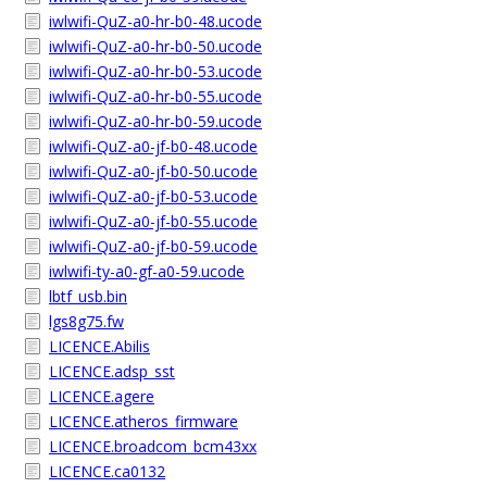
iwlwifi-QuZ-a0-hr-b0-48.ucode
iwlwifi-QuZ-a0-hr-b0-50.ucode
iwlwifi-QuZ-a0-hr-b0-53.ucode
iwlwifi-QuZ-a0-hr-b0-55.ucode
iwlwifi-QuZ-a0-hr-b0-59.ucode
iwlwifi-QuZ-a0-jf-b0-48.ucode
iwlwifi-QuZ-a0-jf-b0-50.ucode
iwlwifi-QuZ-a0-jf-b0-53.ucode
iwlwifi-QuZ-a0-jf-b0-55.ucode
iwlwifi-QuZ-a0-jf-b0-59.ucode
iwlwifi-ty-a0-gf-a0-59.ucode
lbtf_usb.bin
lgs8g75.fw
LICENCE.Abilis
LICENCE.adsp_sst
LICENCE.agere
LICENCE.atheros_firmware
LICENCE.broadcom_bcm43xx
LICENCE.ca0132