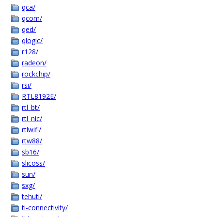
qca/
qcom/
qed/
qlogic/
r128/
radeon/
rockchip/
rsi/
RTL8192E/
rtl_bt/
rtl_nic/
rtlwifi/
rtw88/
sb16/
slicoss/
sun/
sxg/
tehuti/
ti-connectivity/