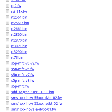
rp2.fw
rsi_91x.fw
rt2561.bin
rt2561s.bin
rt2661.bin
rt2860.bin
rt2870.bin
rt3071.bin
rt3290.bin
rt73.bin
s5p-mfc-v6-v2.fw
s5p-mfc-v6.fw
s5p-mfc-v7.fw
s5p-mfc-v8.fw
s5p-mfc.fw
sdd_sagrad_1091_1098.bin
sms1xxx-hcw-55xxx-dvbt-02.fw
sms1xxx-hcw-55xxx-isdbt-02.fw
sms1xxx-nova-a-dvbt-01.fw