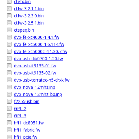
ctefx.bin
ctfw-3.2.1.1.bin
ctfw-3.2.3.0.bin
ctfw-3.2.5.1.bin
ctspeq.bin
dvb-fe-xc4000-1.4.1.fw
dvb-fe-xc5000-1.6.114.fw
dvb-fe-xc5000c-4.1.30.7.fw
dvb-usb-dib0700-1.20.fw
dvb-usb-it9135-01.fw
dvb-usb-it9135-02.fw
dvb-usb-terratec-h5-drxk.fw
dvb_nova_12mhz.inp
dvb_nova_12mhz_b0.inp
f2255usb.bin
GPL-2
GPL-3
hfi1_dc8051.fw
hfi1_fabric.fw
hfi1_pcie.fw