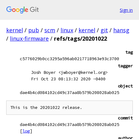
Sign in
kernel
/
pub
/
scm
/
linux
/
kernel
/
git
/
hansg
/
linux-firmware
/
refs/tags/20201022
tag
c5776029b0cc3295a596ab0217718963e93c3700
tagger
Josh Boyer <jwboyer@kernel.org>
Fri Oct 23 08:13:32 2020 -0400
object
dae4b4cd084102cd49c37aa8b579b208028ab025
commit
dae4b4cd084102cd49c37aa8b579b208028ab025
[
log
]
author