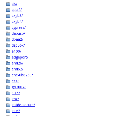
cis/
cpia2/
cxgb3/
cxgb4/
cypress/
dabusb/
dpaa2/
dsp56k/
e100/
edgeport/
emi26/
emi62/
ene-ub6250/
ess/
go7007/
i915/
imx/
inside-secure/
intel/