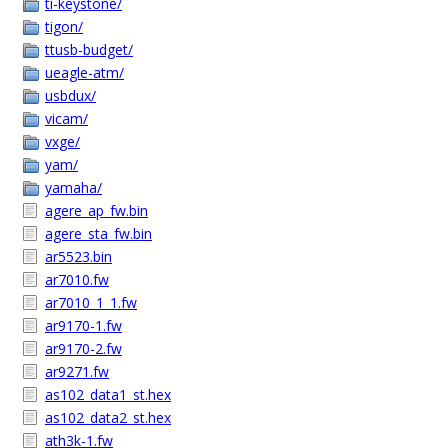
ti-keystone/
tigon/
ttusb-budget/
ueagle-atm/
usbdux/
vicam/
vxge/
yam/
yamaha/
agere_ap_fw.bin
agere_sta_fw.bin
ar5523.bin
ar7010.fw
ar7010_1_1.fw
ar9170-1.fw
ar9170-2.fw
ar9271.fw
as102_data1_st.hex
as102_data2_st.hex
ath3k-1.fw