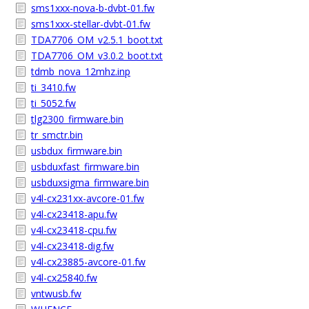
sms1xxx-nova-b-dvbt-01.fw
sms1xxx-stellar-dvbt-01.fw
TDA7706_OM_v2.5.1_boot.txt
TDA7706_OM_v3.0.2_boot.txt
tdmb_nova_12mhz.inp
ti_3410.fw
ti_5052.fw
tlg2300_firmware.bin
tr_smctr.bin
usbdux_firmware.bin
usbduxfast_firmware.bin
usbduxsigma_firmware.bin
v4l-cx231xx-avcore-01.fw
v4l-cx23418-apu.fw
v4l-cx23418-cpu.fw
v4l-cx23418-dig.fw
v4l-cx23885-avcore-01.fw
v4l-cx25840.fw
vntwusb.fw