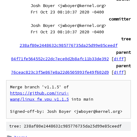
Josh Boyer <jwboyer@kernel.org>
Fri Oct 23 08:10:37 2020 -0400
committer
Josh Boyer <jwboyer@kernel.org>
Fri Oct 23 08:10:37 2020 -0400
tree
238af80e2448632c985776735da25d99e85ceedf
parent
04f71fe564552c22dc7ece0d2b8afc11b33de392
[
diff
]
parent
76ceac823c3f5e867e8a22d6505993fe49f602d9
[
diff
]
Merge branch 'v1.1.5' of 
https://github.com/irui-
wang/linux_fw_vpu_v1.1.5
 into main

tree: 238af80e2448632c985776735da25d99e85ceedf