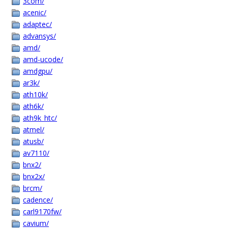
3com/
acenic/
adaptec/
advansys/
amd/
amd-ucode/
amdgpu/
ar3k/
ath10k/
ath6k/
ath9k_htc/
atmel/
atusb/
av7110/
bnx2/
bnx2x/
brcm/
cadence/
carl9170fw/
cavium/