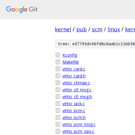
kernel
/
pub
/
scm
/
linux
/
ker
tree: e57795dc66fd8c8aab1c21bb56
Kconfig
Makefile
virtio_card.c
virtio_card.h
virtio_chmap.c
virtio_ctl_msg.c
virtio_ctl_msg.h
virtio_jack.c
virtio_pcm.c
virtio_pcm.h
virtio_pcm_msg.c
virtio_pcm_ops.c