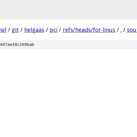
nel
/
git
/
helgaas
/
pci
/
refs/heads/for-linus
/
.
/
sou
447ae38c360bab