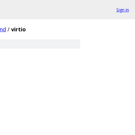
Sign in
nd
/
virtio