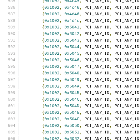
{
0x1002
,
0x4c45
,
 PCI_ANY_ID
,
 PCI_ANY_ID
{
0x1002
,
0x4c46
,
 PCI_ANY_ID
,
 PCI_ANY_ID
{
0x1002
,
0x4d46
,
 PCI_ANY_ID
,
 PCI_ANY_ID
{
0x1002
,
0x4d4c
,
 PCI_ANY_ID
,
 PCI_ANY_ID
{
0x1002
,
0x5041
,
 PCI_ANY_ID
,
 PCI_ANY_ID
{
0x1002
,
0x5042
,
 PCI_ANY_ID
,
 PCI_ANY_ID
{
0x1002
,
0x5043
,
 PCI_ANY_ID
,
 PCI_ANY_ID
{
0x1002
,
0x5044
,
 PCI_ANY_ID
,
 PCI_ANY_ID
{
0x1002
,
0x5045
,
 PCI_ANY_ID
,
 PCI_ANY_ID
{
0x1002
,
0x5046
,
 PCI_ANY_ID
,
 PCI_ANY_ID
{
0x1002
,
0x5047
,
 PCI_ANY_ID
,
 PCI_ANY_ID
{
0x1002
,
0x5048
,
 PCI_ANY_ID
,
 PCI_ANY_ID
{
0x1002
,
0x5049
,
 PCI_ANY_ID
,
 PCI_ANY_ID
{
0x1002
,
0x504A
,
 PCI_ANY_ID
,
 PCI_ANY_ID
{
0x1002
,
0x504B
,
 PCI_ANY_ID
,
 PCI_ANY_ID
{
0x1002
,
0x504C
,
 PCI_ANY_ID
,
 PCI_ANY_ID
{
0x1002
,
0x504D
,
 PCI_ANY_ID
,
 PCI_ANY_ID
{
0x1002
,
0x504E
,
 PCI_ANY_ID
,
 PCI_ANY_ID
{
0x1002
,
0x504F
,
 PCI_ANY_ID
,
 PCI_ANY_ID
{
0x1002
,
0x5050
,
 PCI_ANY_ID
,
 PCI_ANY_ID
{
0x1002
,
0x5051
,
 PCI_ANY_ID
,
 PCI_ANY_ID
{
0x1002
,
0x5052
,
 PCI_ANY_ID
,
 PCI_ANY_ID