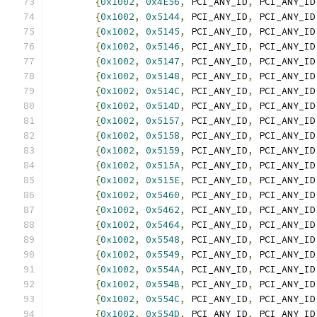
{
0x1002
,
0x4E56
,
 PCI_ANY_ID
,
 PCI_ANY_ID
{
0x1002
,
0x5144
,
 PCI_ANY_ID
,
 PCI_ANY_ID
{
0x1002
,
0x5145
,
 PCI_ANY_ID
,
 PCI_ANY_ID
{
0x1002
,
0x5146
,
 PCI_ANY_ID
,
 PCI_ANY_ID
{
0x1002
,
0x5147
,
 PCI_ANY_ID
,
 PCI_ANY_ID
{
0x1002
,
0x5148
,
 PCI_ANY_ID
,
 PCI_ANY_ID
{
0x1002
,
0x514C
,
 PCI_ANY_ID
,
 PCI_ANY_ID
{
0x1002
,
0x514D
,
 PCI_ANY_ID
,
 PCI_ANY_ID
{
0x1002
,
0x5157
,
 PCI_ANY_ID
,
 PCI_ANY_ID
{
0x1002
,
0x5158
,
 PCI_ANY_ID
,
 PCI_ANY_ID
{
0x1002
,
0x5159
,
 PCI_ANY_ID
,
 PCI_ANY_ID
{
0x1002
,
0x515A
,
 PCI_ANY_ID
,
 PCI_ANY_ID
{
0x1002
,
0x515E
,
 PCI_ANY_ID
,
 PCI_ANY_ID
{
0x1002
,
0x5460
,
 PCI_ANY_ID
,
 PCI_ANY_ID
{
0x1002
,
0x5462
,
 PCI_ANY_ID
,
 PCI_ANY_ID
{
0x1002
,
0x5464
,
 PCI_ANY_ID
,
 PCI_ANY_ID
{
0x1002
,
0x5548
,
 PCI_ANY_ID
,
 PCI_ANY_ID
{
0x1002
,
0x5549
,
 PCI_ANY_ID
,
 PCI_ANY_ID
{
0x1002
,
0x554A
,
 PCI_ANY_ID
,
 PCI_ANY_ID
{
0x1002
,
0x554B
,
 PCI_ANY_ID
,
 PCI_ANY_ID
{
0x1002
,
0x554C
,
 PCI_ANY_ID
,
 PCI_ANY_ID
{
0x1002
,
0x554D
,
 PCI_ANY_ID
,
 PCI_ANY_ID