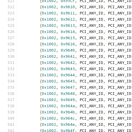
{
0x1002
,
0x95CF
,
 PCI_ANY_ID
,
 PCI_ANY_ID
{
0x1002
,
0x9610
,
 PCI_ANY_ID
,
 PCI_ANY_ID
{
0x1002
,
0x9611
,
 PCI_ANY_ID
,
 PCI_ANY_ID
{
0x1002
,
0x9612
,
 PCI_ANY_ID
,
 PCI_ANY_ID
{
0x1002
,
0x9613
,
 PCI_ANY_ID
,
 PCI_ANY_ID
{
0x1002
,
0x9614
,
 PCI_ANY_ID
,
 PCI_ANY_ID
{
0x1002
,
0x9615
,
 PCI_ANY_ID
,
 PCI_ANY_ID
{
0x1002
,
0x9616
,
 PCI_ANY_ID
,
 PCI_ANY_ID
{
0x1002
,
0x9640
,
 PCI_ANY_ID
,
 PCI_ANY_ID
{
0x1002
,
0x9641
,
 PCI_ANY_ID
,
 PCI_ANY_ID
{
0x1002
,
0x9642
,
 PCI_ANY_ID
,
 PCI_ANY_ID
{
0x1002
,
0x9643
,
 PCI_ANY_ID
,
 PCI_ANY_ID
{
0x1002
,
0x9644
,
 PCI_ANY_ID
,
 PCI_ANY_ID
{
0x1002
,
0x9645
,
 PCI_ANY_ID
,
 PCI_ANY_ID
{
0x1002
,
0x9647
,
 PCI_ANY_ID
,
 PCI_ANY_ID
{
0x1002
,
0x9648
,
 PCI_ANY_ID
,
 PCI_ANY_ID
{
0x1002
,
0x9649
,
 PCI_ANY_ID
,
 PCI_ANY_ID
{
0x1002
,
0x964a
,
 PCI_ANY_ID
,
 PCI_ANY_ID
{
0x1002
,
0x964b
,
 PCI_ANY_ID
,
 PCI_ANY_ID
{
0x1002
,
0x964c
,
 PCI_ANY_ID
,
 PCI_ANY_ID
{
0x1002
,
0x964e
,
 PCI_ANY_ID
,
 PCI_ANY_ID
{
0x1002
,
0x964f
,
 PCI_ANY_ID
,
 PCI_ANY_ID