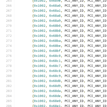
{
0x1002
,
0x689e
,
 PCI_ANY_ID
,
 PCI_ANY_ID
{
0x1002
,
0x68a0
,
 PCI_ANY_ID
,
 PCI_ANY_ID
{
0x1002
,
0x68a1
,
 PCI_ANY_ID
,
 PCI_ANY_ID
{
0x1002
,
0x68a8
,
 PCI_ANY_ID
,
 PCI_ANY_ID
{
0x1002
,
0x68a9
,
 PCI_ANY_ID
,
 PCI_ANY_ID
{
0x1002
,
0x68b0
,
 PCI_ANY_ID
,
 PCI_ANY_ID
{
0x1002
,
0x68b8
,
 PCI_ANY_ID
,
 PCI_ANY_ID
{
0x1002
,
0x68b9
,
 PCI_ANY_ID
,
 PCI_ANY_ID
{
0x1002
,
0x68ba
,
 PCI_ANY_ID
,
 PCI_ANY_ID
{
0x1002
,
0x68be
,
 PCI_ANY_ID
,
 PCI_ANY_ID
{
0x1002
,
0x68bf
,
 PCI_ANY_ID
,
 PCI_ANY_ID
{
0x1002
,
0x68c0
,
 PCI_ANY_ID
,
 PCI_ANY_ID
{
0x1002
,
0x68c1
,
 PCI_ANY_ID
,
 PCI_ANY_ID
{
0x1002
,
0x68c7
,
 PCI_ANY_ID
,
 PCI_ANY_ID
{
0x1002
,
0x68c8
,
 PCI_ANY_ID
,
 PCI_ANY_ID
{
0x1002
,
0x68c9
,
 PCI_ANY_ID
,
 PCI_ANY_ID
{
0x1002
,
0x68d8
,
 PCI_ANY_ID
,
 PCI_ANY_ID
{
0x1002
,
0x68d9
,
 PCI_ANY_ID
,
 PCI_ANY_ID
{
0x1002
,
0x68da
,
 PCI_ANY_ID
,
 PCI_ANY_ID
{
0x1002
,
0x68de
,
 PCI_ANY_ID
,
 PCI_ANY_ID
{
0x1002
,
0x68e0
,
 PCI_ANY_ID
,
 PCI_ANY_ID
{
0x1002
,
0x68e1
,
 PCI_ANY_ID
,
 PCI_ANY_ID