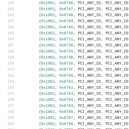
{
0x1002
,
0x6746
,
 PCI_ANY_ID
,
 PCI_ANY_ID
{
0x1002
,
0x6747
,
 PCI_ANY_ID
,
 PCI_ANY_ID
{
0x1002
,
0x6748
,
 PCI_ANY_ID
,
 PCI_ANY_ID
{
0x1002
,
0x6749
,
 PCI_ANY_ID
,
 PCI_ANY_ID
{
0x1002
,
0x674A
,
 PCI_ANY_ID
,
 PCI_ANY_ID
{
0x1002
,
0x6750
,
 PCI_ANY_ID
,
 PCI_ANY_ID
{
0x1002
,
0x6751
,
 PCI_ANY_ID
,
 PCI_ANY_ID
{
0x1002
,
0x6758
,
 PCI_ANY_ID
,
 PCI_ANY_ID
{
0x1002
,
0x6759
,
 PCI_ANY_ID
,
 PCI_ANY_ID
{
0x1002
,
0x675B
,
 PCI_ANY_ID
,
 PCI_ANY_ID
{
0x1002
,
0x675D
,
 PCI_ANY_ID
,
 PCI_ANY_ID
{
0x1002
,
0x675F
,
 PCI_ANY_ID
,
 PCI_ANY_ID
{
0x1002
,
0x6760
,
 PCI_ANY_ID
,
 PCI_ANY_ID
{
0x1002
,
0x6761
,
 PCI_ANY_ID
,
 PCI_ANY_ID
{
0x1002
,
0x6762
,
 PCI_ANY_ID
,
 PCI_ANY_ID
{
0x1002
,
0x6763
,
 PCI_ANY_ID
,
 PCI_ANY_ID
{
0x1002
,
0x6764
,
 PCI_ANY_ID
,
 PCI_ANY_ID
{
0x1002
,
0x6765
,
 PCI_ANY_ID
,
 PCI_ANY_ID
{
0x1002
,
0x6766
,
 PCI_ANY_ID
,
 PCI_ANY_ID
{
0x1002
,
0x6767
,
 PCI_ANY_ID
,
 PCI_ANY_ID
{
0x1002
,
0x6768
,
 PCI_ANY_ID
,
 PCI_ANY_ID