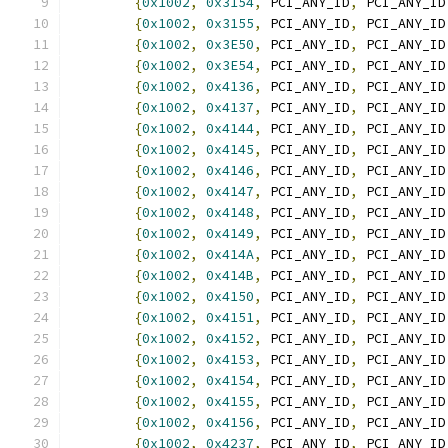
{
0x1002
,
0x3154
,
 PCI_ANY_ID
,
 PCI_ANY_ID
{
0x1002
,
0x3155
,
 PCI_ANY_ID
,
 PCI_ANY_ID
{
0x1002
,
0x3E50
,
 PCI_ANY_ID
,
 PCI_ANY_ID
{
0x1002
,
0x3E54
,
 PCI_ANY_ID
,
 PCI_ANY_ID
{
0x1002
,
0x4136
,
 PCI_ANY_ID
,
 PCI_ANY_ID
{
0x1002
,
0x4137
,
 PCI_ANY_ID
,
 PCI_ANY_ID
{
0x1002
,
0x4144
,
 PCI_ANY_ID
,
 PCI_ANY_ID
{
0x1002
,
0x4145
,
 PCI_ANY_ID
,
 PCI_ANY_ID
{
0x1002
,
0x4146
,
 PCI_ANY_ID
,
 PCI_ANY_ID
{
0x1002
,
0x4147
,
 PCI_ANY_ID
,
 PCI_ANY_ID
{
0x1002
,
0x4148
,
 PCI_ANY_ID
,
 PCI_ANY_ID
{
0x1002
,
0x4149
,
 PCI_ANY_ID
,
 PCI_ANY_ID
{
0x1002
,
0x414A
,
 PCI_ANY_ID
,
 PCI_ANY_ID
{
0x1002
,
0x414B
,
 PCI_ANY_ID
,
 PCI_ANY_ID
{
0x1002
,
0x4150
,
 PCI_ANY_ID
,
 PCI_ANY_ID
{
0x1002
,
0x4151
,
 PCI_ANY_ID
,
 PCI_ANY_ID
{
0x1002
,
0x4152
,
 PCI_ANY_ID
,
 PCI_ANY_ID
{
0x1002
,
0x4153
,
 PCI_ANY_ID
,
 PCI_ANY_ID
{
0x1002
,
0x4154
,
 PCI_ANY_ID
,
 PCI_ANY_ID
{
0x1002
,
0x4155
,
 PCI_ANY_ID
,
 PCI_ANY_ID
{
0x1002
,
0x4156
,
 PCI_ANY_ID
,
 PCI_ANY_ID
{
0x1002
,
0x4237
,
 PCI_ANY_ID
,
 PCI_ANY_ID