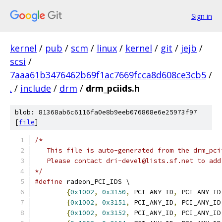
Sign in
kernel
/
pub
/
scm
/
linux
/
kernel
/
git
/
jejb
/
scsi
/
7aaa61b3476462b69f1ac7669fcca8d608ce3cb5
/
.
/
include
/
drm
/
drm_pciids.h
blob: 81368ab6c6116fa0e8b9eeb076808e6e25973f97
[
file
]
/*
   This file is auto-generated from the drm_pci
   Please contact dri-devel@lists.sf.net to add
*/
#define
 radeon_PCI_IDS \
{
0x1002
,
0x3150
,
 PCI_ANY_ID
,
 PCI_ANY_ID
{
0x1002
,
0x3151
,
 PCI_ANY_ID
,
 PCI_ANY_ID
{
0x1002
,
0x3152
,
 PCI_ANY_ID
,
 PCI_ANY_ID