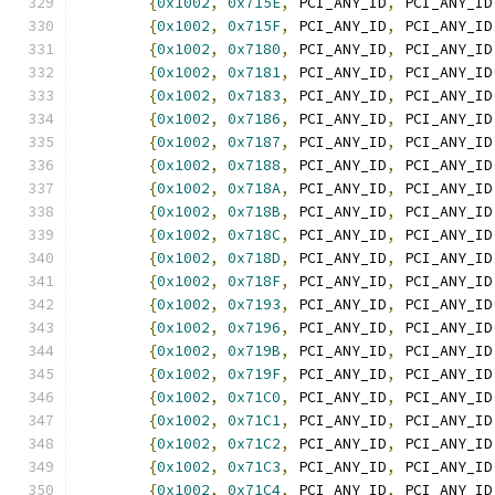
{
0x1002
,
0x715E
,
 PCI_ANY_ID
,
 PCI_ANY_ID
{
0x1002
,
0x715F
,
 PCI_ANY_ID
,
 PCI_ANY_ID
{
0x1002
,
0x7180
,
 PCI_ANY_ID
,
 PCI_ANY_ID
{
0x1002
,
0x7181
,
 PCI_ANY_ID
,
 PCI_ANY_ID
{
0x1002
,
0x7183
,
 PCI_ANY_ID
,
 PCI_ANY_ID
{
0x1002
,
0x7186
,
 PCI_ANY_ID
,
 PCI_ANY_ID
{
0x1002
,
0x7187
,
 PCI_ANY_ID
,
 PCI_ANY_ID
{
0x1002
,
0x7188
,
 PCI_ANY_ID
,
 PCI_ANY_ID
{
0x1002
,
0x718A
,
 PCI_ANY_ID
,
 PCI_ANY_ID
{
0x1002
,
0x718B
,
 PCI_ANY_ID
,
 PCI_ANY_ID
{
0x1002
,
0x718C
,
 PCI_ANY_ID
,
 PCI_ANY_ID
{
0x1002
,
0x718D
,
 PCI_ANY_ID
,
 PCI_ANY_ID
{
0x1002
,
0x718F
,
 PCI_ANY_ID
,
 PCI_ANY_ID
{
0x1002
,
0x7193
,
 PCI_ANY_ID
,
 PCI_ANY_ID
{
0x1002
,
0x7196
,
 PCI_ANY_ID
,
 PCI_ANY_ID
{
0x1002
,
0x719B
,
 PCI_ANY_ID
,
 PCI_ANY_ID
{
0x1002
,
0x719F
,
 PCI_ANY_ID
,
 PCI_ANY_ID
{
0x1002
,
0x71C0
,
 PCI_ANY_ID
,
 PCI_ANY_ID
{
0x1002
,
0x71C1
,
 PCI_ANY_ID
,
 PCI_ANY_ID
{
0x1002
,
0x71C2
,
 PCI_ANY_ID
,
 PCI_ANY_ID
{
0x1002
,
0x71C3
,
 PCI_ANY_ID
,
 PCI_ANY_ID
{
0x1002
,
0x71C4
,
 PCI_ANY_ID
,
 PCI_ANY_ID