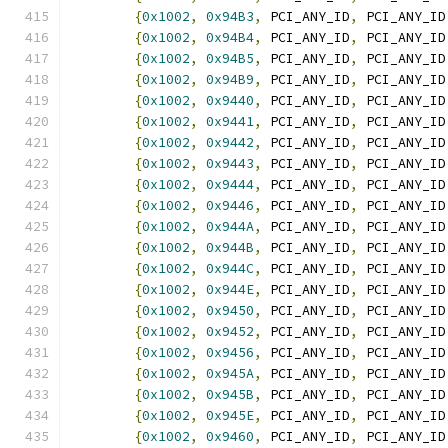
{
0x1002
,
0x94B3
,
 PCI_ANY_ID
,
 PCI_ANY_ID
{
0x1002
,
0x94B4
,
 PCI_ANY_ID
,
 PCI_ANY_ID
{
0x1002
,
0x94B5
,
 PCI_ANY_ID
,
 PCI_ANY_ID
{
0x1002
,
0x94B9
,
 PCI_ANY_ID
,
 PCI_ANY_ID
{
0x1002
,
0x9440
,
 PCI_ANY_ID
,
 PCI_ANY_ID
{
0x1002
,
0x9441
,
 PCI_ANY_ID
,
 PCI_ANY_ID
{
0x1002
,
0x9442
,
 PCI_ANY_ID
,
 PCI_ANY_ID
{
0x1002
,
0x9443
,
 PCI_ANY_ID
,
 PCI_ANY_ID
{
0x1002
,
0x9444
,
 PCI_ANY_ID
,
 PCI_ANY_ID
{
0x1002
,
0x9446
,
 PCI_ANY_ID
,
 PCI_ANY_ID
{
0x1002
,
0x944A
,
 PCI_ANY_ID
,
 PCI_ANY_ID
{
0x1002
,
0x944B
,
 PCI_ANY_ID
,
 PCI_ANY_ID
{
0x1002
,
0x944C
,
 PCI_ANY_ID
,
 PCI_ANY_ID
{
0x1002
,
0x944E
,
 PCI_ANY_ID
,
 PCI_ANY_ID
{
0x1002
,
0x9450
,
 PCI_ANY_ID
,
 PCI_ANY_ID
{
0x1002
,
0x9452
,
 PCI_ANY_ID
,
 PCI_ANY_ID
{
0x1002
,
0x9456
,
 PCI_ANY_ID
,
 PCI_ANY_ID
{
0x1002
,
0x945A
,
 PCI_ANY_ID
,
 PCI_ANY_ID
{
0x1002
,
0x945B
,
 PCI_ANY_ID
,
 PCI_ANY_ID
{
0x1002
,
0x945E
,
 PCI_ANY_ID
,
 PCI_ANY_ID
{
0x1002
,
0x9460
,
 PCI_ANY_ID
,
 PCI_ANY_ID