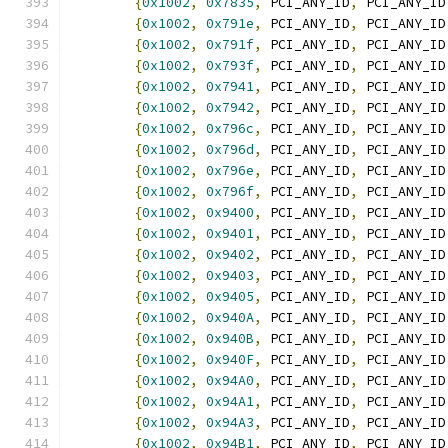
{
0x1002
,
0x7835
,
 PCI_ANY_ID
,
 PCI_ANY_ID
{
0x1002
,
0x791e
,
 PCI_ANY_ID
,
 PCI_ANY_ID
{
0x1002
,
0x791f
,
 PCI_ANY_ID
,
 PCI_ANY_ID
{
0x1002
,
0x793f
,
 PCI_ANY_ID
,
 PCI_ANY_ID
{
0x1002
,
0x7941
,
 PCI_ANY_ID
,
 PCI_ANY_ID
{
0x1002
,
0x7942
,
 PCI_ANY_ID
,
 PCI_ANY_ID
{
0x1002
,
0x796c
,
 PCI_ANY_ID
,
 PCI_ANY_ID
{
0x1002
,
0x796d
,
 PCI_ANY_ID
,
 PCI_ANY_ID
{
0x1002
,
0x796e
,
 PCI_ANY_ID
,
 PCI_ANY_ID
{
0x1002
,
0x796f
,
 PCI_ANY_ID
,
 PCI_ANY_ID
{
0x1002
,
0x9400
,
 PCI_ANY_ID
,
 PCI_ANY_ID
{
0x1002
,
0x9401
,
 PCI_ANY_ID
,
 PCI_ANY_ID
{
0x1002
,
0x9402
,
 PCI_ANY_ID
,
 PCI_ANY_ID
{
0x1002
,
0x9403
,
 PCI_ANY_ID
,
 PCI_ANY_ID
{
0x1002
,
0x9405
,
 PCI_ANY_ID
,
 PCI_ANY_ID
{
0x1002
,
0x940A
,
 PCI_ANY_ID
,
 PCI_ANY_ID
{
0x1002
,
0x940B
,
 PCI_ANY_ID
,
 PCI_ANY_ID
{
0x1002
,
0x940F
,
 PCI_ANY_ID
,
 PCI_ANY_ID
{
0x1002
,
0x94A0
,
 PCI_ANY_ID
,
 PCI_ANY_ID
{
0x1002
,
0x94A1
,
 PCI_ANY_ID
,
 PCI_ANY_ID
{
0x1002
,
0x94A3
,
 PCI_ANY_ID
,
 PCI_ANY_ID
{
0x1002
,
0x94B1
,
 PCI_ANY_ID
,
 PCI_ANY_ID