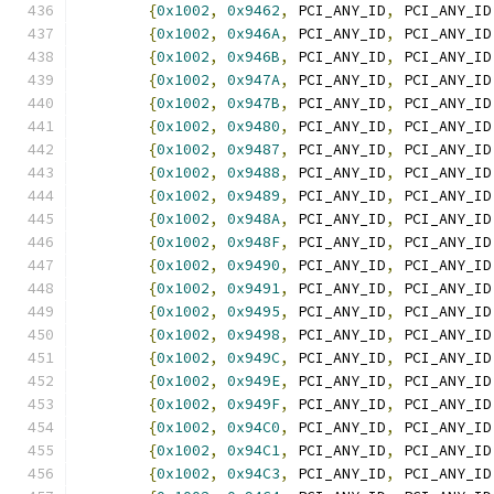
{
0x1002
,
0x9462
,
 PCI_ANY_ID
,
 PCI_ANY_ID
{
0x1002
,
0x946A
,
 PCI_ANY_ID
,
 PCI_ANY_ID
{
0x1002
,
0x946B
,
 PCI_ANY_ID
,
 PCI_ANY_ID
{
0x1002
,
0x947A
,
 PCI_ANY_ID
,
 PCI_ANY_ID
{
0x1002
,
0x947B
,
 PCI_ANY_ID
,
 PCI_ANY_ID
{
0x1002
,
0x9480
,
 PCI_ANY_ID
,
 PCI_ANY_ID
{
0x1002
,
0x9487
,
 PCI_ANY_ID
,
 PCI_ANY_ID
{
0x1002
,
0x9488
,
 PCI_ANY_ID
,
 PCI_ANY_ID
{
0x1002
,
0x9489
,
 PCI_ANY_ID
,
 PCI_ANY_ID
{
0x1002
,
0x948A
,
 PCI_ANY_ID
,
 PCI_ANY_ID
{
0x1002
,
0x948F
,
 PCI_ANY_ID
,
 PCI_ANY_ID
{
0x1002
,
0x9490
,
 PCI_ANY_ID
,
 PCI_ANY_ID
{
0x1002
,
0x9491
,
 PCI_ANY_ID
,
 PCI_ANY_ID
{
0x1002
,
0x9495
,
 PCI_ANY_ID
,
 PCI_ANY_ID
{
0x1002
,
0x9498
,
 PCI_ANY_ID
,
 PCI_ANY_ID
{
0x1002
,
0x949C
,
 PCI_ANY_ID
,
 PCI_ANY_ID
{
0x1002
,
0x949E
,
 PCI_ANY_ID
,
 PCI_ANY_ID
{
0x1002
,
0x949F
,
 PCI_ANY_ID
,
 PCI_ANY_ID
{
0x1002
,
0x94C0
,
 PCI_ANY_ID
,
 PCI_ANY_ID
{
0x1002
,
0x94C1
,
 PCI_ANY_ID
,
 PCI_ANY_ID
{
0x1002
,
0x94C3
,
 PCI_ANY_ID
,
 PCI_ANY_ID