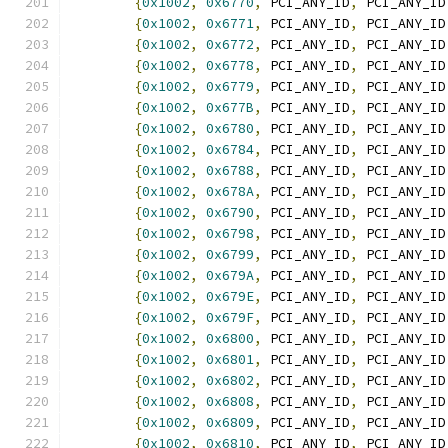
{
0x1002
,
0x6770
,
 PCI_ANY_ID
,
 PCI_ANY_ID
{
0x1002
,
0x6771
,
 PCI_ANY_ID
,
 PCI_ANY_ID
{
0x1002
,
0x6772
,
 PCI_ANY_ID
,
 PCI_ANY_ID
{
0x1002
,
0x6778
,
 PCI_ANY_ID
,
 PCI_ANY_ID
{
0x1002
,
0x6779
,
 PCI_ANY_ID
,
 PCI_ANY_ID
{
0x1002
,
0x677B
,
 PCI_ANY_ID
,
 PCI_ANY_ID
{
0x1002
,
0x6780
,
 PCI_ANY_ID
,
 PCI_ANY_ID
{
0x1002
,
0x6784
,
 PCI_ANY_ID
,
 PCI_ANY_ID
{
0x1002
,
0x6788
,
 PCI_ANY_ID
,
 PCI_ANY_ID
{
0x1002
,
0x678A
,
 PCI_ANY_ID
,
 PCI_ANY_ID
{
0x1002
,
0x6790
,
 PCI_ANY_ID
,
 PCI_ANY_ID
{
0x1002
,
0x6798
,
 PCI_ANY_ID
,
 PCI_ANY_ID
{
0x1002
,
0x6799
,
 PCI_ANY_ID
,
 PCI_ANY_ID
{
0x1002
,
0x679A
,
 PCI_ANY_ID
,
 PCI_ANY_ID
{
0x1002
,
0x679E
,
 PCI_ANY_ID
,
 PCI_ANY_ID
{
0x1002
,
0x679F
,
 PCI_ANY_ID
,
 PCI_ANY_ID
{
0x1002
,
0x6800
,
 PCI_ANY_ID
,
 PCI_ANY_ID
{
0x1002
,
0x6801
,
 PCI_ANY_ID
,
 PCI_ANY_ID
{
0x1002
,
0x6802
,
 PCI_ANY_ID
,
 PCI_ANY_ID
{
0x1002
,
0x6808
,
 PCI_ANY_ID
,
 PCI_ANY_ID
{
0x1002
,
0x6809
,
 PCI_ANY_ID
,
 PCI_ANY_ID
{
0x1002
,
0x6810
,
 PCI_ANY_ID
,
 PCI_ANY_ID