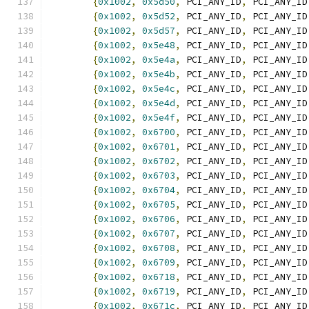
{
0x1002
,
0x5d50
,
 PCI_ANY_ID
,
 PCI_ANY_ID
{
0x1002
,
0x5d52
,
 PCI_ANY_ID
,
 PCI_ANY_ID
{
0x1002
,
0x5d57
,
 PCI_ANY_ID
,
 PCI_ANY_ID
{
0x1002
,
0x5e48
,
 PCI_ANY_ID
,
 PCI_ANY_ID
{
0x1002
,
0x5e4a
,
 PCI_ANY_ID
,
 PCI_ANY_ID
{
0x1002
,
0x5e4b
,
 PCI_ANY_ID
,
 PCI_ANY_ID
{
0x1002
,
0x5e4c
,
 PCI_ANY_ID
,
 PCI_ANY_ID
{
0x1002
,
0x5e4d
,
 PCI_ANY_ID
,
 PCI_ANY_ID
{
0x1002
,
0x5e4f
,
 PCI_ANY_ID
,
 PCI_ANY_ID
{
0x1002
,
0x6700
,
 PCI_ANY_ID
,
 PCI_ANY_ID
{
0x1002
,
0x6701
,
 PCI_ANY_ID
,
 PCI_ANY_ID
{
0x1002
,
0x6702
,
 PCI_ANY_ID
,
 PCI_ANY_ID
{
0x1002
,
0x6703
,
 PCI_ANY_ID
,
 PCI_ANY_ID
{
0x1002
,
0x6704
,
 PCI_ANY_ID
,
 PCI_ANY_ID
{
0x1002
,
0x6705
,
 PCI_ANY_ID
,
 PCI_ANY_ID
{
0x1002
,
0x6706
,
 PCI_ANY_ID
,
 PCI_ANY_ID
{
0x1002
,
0x6707
,
 PCI_ANY_ID
,
 PCI_ANY_ID
{
0x1002
,
0x6708
,
 PCI_ANY_ID
,
 PCI_ANY_ID
{
0x1002
,
0x6709
,
 PCI_ANY_ID
,
 PCI_ANY_ID
{
0x1002
,
0x6718
,
 PCI_ANY_ID
,
 PCI_ANY_ID
{
0x1002
,
0x6719
,
 PCI_ANY_ID
,
 PCI_ANY_ID
{
0x1002
,
0x671c
,
 PCI_ANY_ID
,
 PCI_ANY_ID