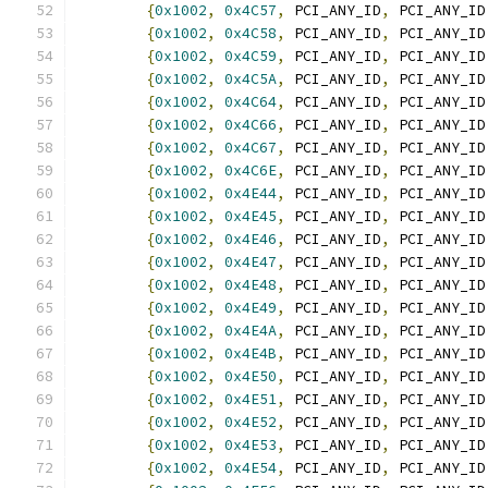
{
0x1002
,
0x4C57
,
 PCI_ANY_ID
,
 PCI_ANY_ID
{
0x1002
,
0x4C58
,
 PCI_ANY_ID
,
 PCI_ANY_ID
{
0x1002
,
0x4C59
,
 PCI_ANY_ID
,
 PCI_ANY_ID
{
0x1002
,
0x4C5A
,
 PCI_ANY_ID
,
 PCI_ANY_ID
{
0x1002
,
0x4C64
,
 PCI_ANY_ID
,
 PCI_ANY_ID
{
0x1002
,
0x4C66
,
 PCI_ANY_ID
,
 PCI_ANY_ID
{
0x1002
,
0x4C67
,
 PCI_ANY_ID
,
 PCI_ANY_ID
{
0x1002
,
0x4C6E
,
 PCI_ANY_ID
,
 PCI_ANY_ID
{
0x1002
,
0x4E44
,
 PCI_ANY_ID
,
 PCI_ANY_ID
{
0x1002
,
0x4E45
,
 PCI_ANY_ID
,
 PCI_ANY_ID
{
0x1002
,
0x4E46
,
 PCI_ANY_ID
,
 PCI_ANY_ID
{
0x1002
,
0x4E47
,
 PCI_ANY_ID
,
 PCI_ANY_ID
{
0x1002
,
0x4E48
,
 PCI_ANY_ID
,
 PCI_ANY_ID
{
0x1002
,
0x4E49
,
 PCI_ANY_ID
,
 PCI_ANY_ID
{
0x1002
,
0x4E4A
,
 PCI_ANY_ID
,
 PCI_ANY_ID
{
0x1002
,
0x4E4B
,
 PCI_ANY_ID
,
 PCI_ANY_ID
{
0x1002
,
0x4E50
,
 PCI_ANY_ID
,
 PCI_ANY_ID
{
0x1002
,
0x4E51
,
 PCI_ANY_ID
,
 PCI_ANY_ID
{
0x1002
,
0x4E52
,
 PCI_ANY_ID
,
 PCI_ANY_ID
{
0x1002
,
0x4E53
,
 PCI_ANY_ID
,
 PCI_ANY_ID
{
0x1002
,
0x4E54
,
 PCI_ANY_ID
,
 PCI_ANY_ID