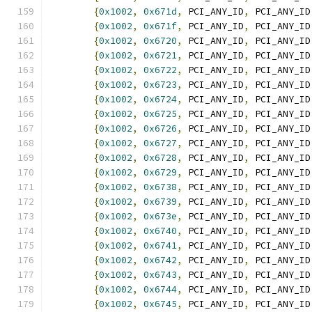
{
0x1002
,
0x671d
,
 PCI_ANY_ID
,
 PCI_ANY_ID
{
0x1002
,
0x671f
,
 PCI_ANY_ID
,
 PCI_ANY_ID
{
0x1002
,
0x6720
,
 PCI_ANY_ID
,
 PCI_ANY_ID
{
0x1002
,
0x6721
,
 PCI_ANY_ID
,
 PCI_ANY_ID
{
0x1002
,
0x6722
,
 PCI_ANY_ID
,
 PCI_ANY_ID
{
0x1002
,
0x6723
,
 PCI_ANY_ID
,
 PCI_ANY_ID
{
0x1002
,
0x6724
,
 PCI_ANY_ID
,
 PCI_ANY_ID
{
0x1002
,
0x6725
,
 PCI_ANY_ID
,
 PCI_ANY_ID
{
0x1002
,
0x6726
,
 PCI_ANY_ID
,
 PCI_ANY_ID
{
0x1002
,
0x6727
,
 PCI_ANY_ID
,
 PCI_ANY_ID
{
0x1002
,
0x6728
,
 PCI_ANY_ID
,
 PCI_ANY_ID
{
0x1002
,
0x6729
,
 PCI_ANY_ID
,
 PCI_ANY_ID
{
0x1002
,
0x6738
,
 PCI_ANY_ID
,
 PCI_ANY_ID
{
0x1002
,
0x6739
,
 PCI_ANY_ID
,
 PCI_ANY_ID
{
0x1002
,
0x673e
,
 PCI_ANY_ID
,
 PCI_ANY_ID
{
0x1002
,
0x6740
,
 PCI_ANY_ID
,
 PCI_ANY_ID
{
0x1002
,
0x6741
,
 PCI_ANY_ID
,
 PCI_ANY_ID
{
0x1002
,
0x6742
,
 PCI_ANY_ID
,
 PCI_ANY_ID
{
0x1002
,
0x6743
,
 PCI_ANY_ID
,
 PCI_ANY_ID
{
0x1002
,
0x6744
,
 PCI_ANY_ID
,
 PCI_ANY_ID
{
0x1002
,
0x6745
,
 PCI_ANY_ID
,
 PCI_ANY_ID