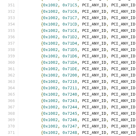
{
0x1002
,
0x71C5
,
 PCI_ANY_ID
,
 PCI_ANY_ID
{
0x1002
,
0x71C6
,
 PCI_ANY_ID
,
 PCI_ANY_ID
{
0x1002
,
0x71C7
,
 PCI_ANY_ID
,
 PCI_ANY_ID
{
0x1002
,
0x71CD
,
 PCI_ANY_ID
,
 PCI_ANY_ID
{
0x1002
,
0x71CE
,
 PCI_ANY_ID
,
 PCI_ANY_ID
{
0x1002
,
0x71D2
,
 PCI_ANY_ID
,
 PCI_ANY_ID
{
0x1002
,
0x71D4
,
 PCI_ANY_ID
,
 PCI_ANY_ID
{
0x1002
,
0x71D5
,
 PCI_ANY_ID
,
 PCI_ANY_ID
{
0x1002
,
0x71D6
,
 PCI_ANY_ID
,
 PCI_ANY_ID
{
0x1002
,
0x71DA
,
 PCI_ANY_ID
,
 PCI_ANY_ID
{
0x1002
,
0x71DE
,
 PCI_ANY_ID
,
 PCI_ANY_ID
{
0x1002
,
0x7200
,
 PCI_ANY_ID
,
 PCI_ANY_ID
{
0x1002
,
0x7210
,
 PCI_ANY_ID
,
 PCI_ANY_ID
{
0x1002
,
0x7211
,
 PCI_ANY_ID
,
 PCI_ANY_ID
{
0x1002
,
0x7240
,
 PCI_ANY_ID
,
 PCI_ANY_ID
{
0x1002
,
0x7243
,
 PCI_ANY_ID
,
 PCI_ANY_ID
{
0x1002
,
0x7244
,
 PCI_ANY_ID
,
 PCI_ANY_ID
{
0x1002
,
0x7245
,
 PCI_ANY_ID
,
 PCI_ANY_ID
{
0x1002
,
0x7246
,
 PCI_ANY_ID
,
 PCI_ANY_ID
{
0x1002
,
0x7247
,
 PCI_ANY_ID
,
 PCI_ANY_ID
{
0x1002
,
0x7248
,
 PCI_ANY_ID
,
 PCI_ANY_ID