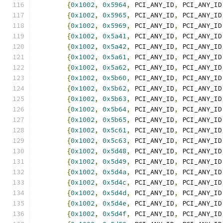
{
0x1002
,
0x5964
,
 PCI_ANY_ID
,
 PCI_ANY_ID
{
0x1002
,
0x5965
,
 PCI_ANY_ID
,
 PCI_ANY_ID
{
0x1002
,
0x5969
,
 PCI_ANY_ID
,
 PCI_ANY_ID
{
0x1002
,
0x5a41
,
 PCI_ANY_ID
,
 PCI_ANY_ID
{
0x1002
,
0x5a42
,
 PCI_ANY_ID
,
 PCI_ANY_ID
{
0x1002
,
0x5a61
,
 PCI_ANY_ID
,
 PCI_ANY_ID
{
0x1002
,
0x5a62
,
 PCI_ANY_ID
,
 PCI_ANY_ID
{
0x1002
,
0x5b60
,
 PCI_ANY_ID
,
 PCI_ANY_ID
{
0x1002
,
0x5b62
,
 PCI_ANY_ID
,
 PCI_ANY_ID
{
0x1002
,
0x5b63
,
 PCI_ANY_ID
,
 PCI_ANY_ID
{
0x1002
,
0x5b64
,
 PCI_ANY_ID
,
 PCI_ANY_ID
{
0x1002
,
0x5b65
,
 PCI_ANY_ID
,
 PCI_ANY_ID
{
0x1002
,
0x5c61
,
 PCI_ANY_ID
,
 PCI_ANY_ID
{
0x1002
,
0x5c63
,
 PCI_ANY_ID
,
 PCI_ANY_ID
{
0x1002
,
0x5d48
,
 PCI_ANY_ID
,
 PCI_ANY_ID
{
0x1002
,
0x5d49
,
 PCI_ANY_ID
,
 PCI_ANY_ID
{
0x1002
,
0x5d4a
,
 PCI_ANY_ID
,
 PCI_ANY_ID
{
0x1002
,
0x5d4c
,
 PCI_ANY_ID
,
 PCI_ANY_ID
{
0x1002
,
0x5d4d
,
 PCI_ANY_ID
,
 PCI_ANY_ID
{
0x1002
,
0x5d4e
,
 PCI_ANY_ID
,
 PCI_ANY_ID
{
0x1002
,
0x5d4f
,
 PCI_ANY_ID
,
 PCI_ANY_ID