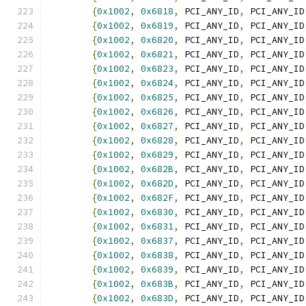
{
0x1002
,
0x6818
,
 PCI_ANY_ID
,
 PCI_ANY_ID
{
0x1002
,
0x6819
,
 PCI_ANY_ID
,
 PCI_ANY_ID
{
0x1002
,
0x6820
,
 PCI_ANY_ID
,
 PCI_ANY_ID
{
0x1002
,
0x6821
,
 PCI_ANY_ID
,
 PCI_ANY_ID
{
0x1002
,
0x6823
,
 PCI_ANY_ID
,
 PCI_ANY_ID
{
0x1002
,
0x6824
,
 PCI_ANY_ID
,
 PCI_ANY_ID
{
0x1002
,
0x6825
,
 PCI_ANY_ID
,
 PCI_ANY_ID
{
0x1002
,
0x6826
,
 PCI_ANY_ID
,
 PCI_ANY_ID
{
0x1002
,
0x6827
,
 PCI_ANY_ID
,
 PCI_ANY_ID
{
0x1002
,
0x6828
,
 PCI_ANY_ID
,
 PCI_ANY_ID
{
0x1002
,
0x6829
,
 PCI_ANY_ID
,
 PCI_ANY_ID
{
0x1002
,
0x682B
,
 PCI_ANY_ID
,
 PCI_ANY_ID
{
0x1002
,
0x682D
,
 PCI_ANY_ID
,
 PCI_ANY_ID
{
0x1002
,
0x682F
,
 PCI_ANY_ID
,
 PCI_ANY_ID
{
0x1002
,
0x6830
,
 PCI_ANY_ID
,
 PCI_ANY_ID
{
0x1002
,
0x6831
,
 PCI_ANY_ID
,
 PCI_ANY_ID
{
0x1002
,
0x6837
,
 PCI_ANY_ID
,
 PCI_ANY_ID
{
0x1002
,
0x6838
,
 PCI_ANY_ID
,
 PCI_ANY_ID
{
0x1002
,
0x6839
,
 PCI_ANY_ID
,
 PCI_ANY_ID
{
0x1002
,
0x683B
,
 PCI_ANY_ID
,
 PCI_ANY_ID
{
0x1002
,
0x683D
,
 PCI_ANY_ID
,
 PCI_ANY_ID