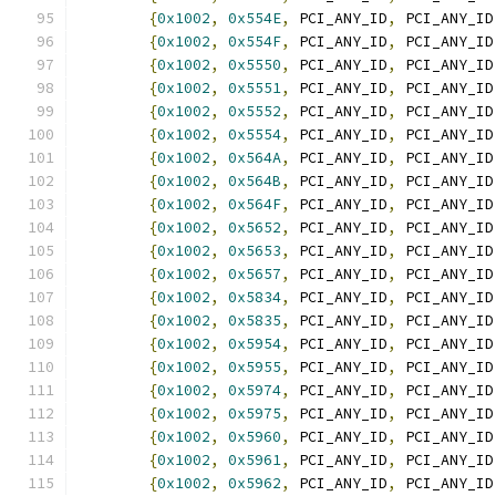
{
0x1002
,
0x554E
,
 PCI_ANY_ID
,
 PCI_ANY_ID
{
0x1002
,
0x554F
,
 PCI_ANY_ID
,
 PCI_ANY_ID
{
0x1002
,
0x5550
,
 PCI_ANY_ID
,
 PCI_ANY_ID
{
0x1002
,
0x5551
,
 PCI_ANY_ID
,
 PCI_ANY_ID
{
0x1002
,
0x5552
,
 PCI_ANY_ID
,
 PCI_ANY_ID
{
0x1002
,
0x5554
,
 PCI_ANY_ID
,
 PCI_ANY_ID
{
0x1002
,
0x564A
,
 PCI_ANY_ID
,
 PCI_ANY_ID
{
0x1002
,
0x564B
,
 PCI_ANY_ID
,
 PCI_ANY_ID
{
0x1002
,
0x564F
,
 PCI_ANY_ID
,
 PCI_ANY_ID
{
0x1002
,
0x5652
,
 PCI_ANY_ID
,
 PCI_ANY_ID
{
0x1002
,
0x5653
,
 PCI_ANY_ID
,
 PCI_ANY_ID
{
0x1002
,
0x5657
,
 PCI_ANY_ID
,
 PCI_ANY_ID
{
0x1002
,
0x5834
,
 PCI_ANY_ID
,
 PCI_ANY_ID
{
0x1002
,
0x5835
,
 PCI_ANY_ID
,
 PCI_ANY_ID
{
0x1002
,
0x5954
,
 PCI_ANY_ID
,
 PCI_ANY_ID
{
0x1002
,
0x5955
,
 PCI_ANY_ID
,
 PCI_ANY_ID
{
0x1002
,
0x5974
,
 PCI_ANY_ID
,
 PCI_ANY_ID
{
0x1002
,
0x5975
,
 PCI_ANY_ID
,
 PCI_ANY_ID
{
0x1002
,
0x5960
,
 PCI_ANY_ID
,
 PCI_ANY_ID
{
0x1002
,
0x5961
,
 PCI_ANY_ID
,
 PCI_ANY_ID
{
0x1002
,
0x5962
,
 PCI_ANY_ID
,
 PCI_ANY_ID