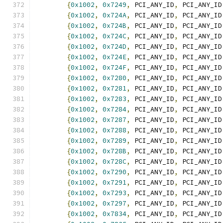
{
0x1002
,
0x7249
,
 PCI_ANY_ID
,
 PCI_ANY_ID
{
0x1002
,
0x724A
,
 PCI_ANY_ID
,
 PCI_ANY_ID
{
0x1002
,
0x724B
,
 PCI_ANY_ID
,
 PCI_ANY_ID
{
0x1002
,
0x724C
,
 PCI_ANY_ID
,
 PCI_ANY_ID
{
0x1002
,
0x724D
,
 PCI_ANY_ID
,
 PCI_ANY_ID
{
0x1002
,
0x724E
,
 PCI_ANY_ID
,
 PCI_ANY_ID
{
0x1002
,
0x724F
,
 PCI_ANY_ID
,
 PCI_ANY_ID
{
0x1002
,
0x7280
,
 PCI_ANY_ID
,
 PCI_ANY_ID
{
0x1002
,
0x7281
,
 PCI_ANY_ID
,
 PCI_ANY_ID
{
0x1002
,
0x7283
,
 PCI_ANY_ID
,
 PCI_ANY_ID
{
0x1002
,
0x7284
,
 PCI_ANY_ID
,
 PCI_ANY_ID
{
0x1002
,
0x7287
,
 PCI_ANY_ID
,
 PCI_ANY_ID
{
0x1002
,
0x7288
,
 PCI_ANY_ID
,
 PCI_ANY_ID
{
0x1002
,
0x7289
,
 PCI_ANY_ID
,
 PCI_ANY_ID
{
0x1002
,
0x728B
,
 PCI_ANY_ID
,
 PCI_ANY_ID
{
0x1002
,
0x728C
,
 PCI_ANY_ID
,
 PCI_ANY_ID
{
0x1002
,
0x7290
,
 PCI_ANY_ID
,
 PCI_ANY_ID
{
0x1002
,
0x7291
,
 PCI_ANY_ID
,
 PCI_ANY_ID
{
0x1002
,
0x7293
,
 PCI_ANY_ID
,
 PCI_ANY_ID
{
0x1002
,
0x7297
,
 PCI_ANY_ID
,
 PCI_ANY_ID
{
0x1002
,
0x7834
,
 PCI_ANY_ID
,
 PCI_ANY_ID