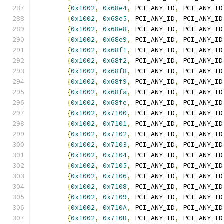
{
0x1002
,
0x68e4
,
 PCI_ANY_ID
,
 PCI_ANY_ID
{
0x1002
,
0x68e5
,
 PCI_ANY_ID
,
 PCI_ANY_ID
{
0x1002
,
0x68e8
,
 PCI_ANY_ID
,
 PCI_ANY_ID
{
0x1002
,
0x68e9
,
 PCI_ANY_ID
,
 PCI_ANY_ID
{
0x1002
,
0x68f1
,
 PCI_ANY_ID
,
 PCI_ANY_ID
{
0x1002
,
0x68f2
,
 PCI_ANY_ID
,
 PCI_ANY_ID
{
0x1002
,
0x68f8
,
 PCI_ANY_ID
,
 PCI_ANY_ID
{
0x1002
,
0x68f9
,
 PCI_ANY_ID
,
 PCI_ANY_ID
{
0x1002
,
0x68fa
,
 PCI_ANY_ID
,
 PCI_ANY_ID
{
0x1002
,
0x68fe
,
 PCI_ANY_ID
,
 PCI_ANY_ID
{
0x1002
,
0x7100
,
 PCI_ANY_ID
,
 PCI_ANY_ID
{
0x1002
,
0x7101
,
 PCI_ANY_ID
,
 PCI_ANY_ID
{
0x1002
,
0x7102
,
 PCI_ANY_ID
,
 PCI_ANY_ID
{
0x1002
,
0x7103
,
 PCI_ANY_ID
,
 PCI_ANY_ID
{
0x1002
,
0x7104
,
 PCI_ANY_ID
,
 PCI_ANY_ID
{
0x1002
,
0x7105
,
 PCI_ANY_ID
,
 PCI_ANY_ID
{
0x1002
,
0x7106
,
 PCI_ANY_ID
,
 PCI_ANY_ID
{
0x1002
,
0x7108
,
 PCI_ANY_ID
,
 PCI_ANY_ID
{
0x1002
,
0x7109
,
 PCI_ANY_ID
,
 PCI_ANY_ID
{
0x1002
,
0x710A
,
 PCI_ANY_ID
,
 PCI_ANY_ID
{
0x1002
,
0x710B
,
 PCI_ANY_ID
,
 PCI_ANY_ID