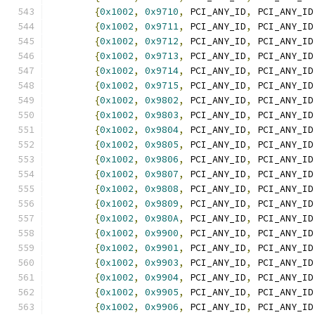
{
0x1002
,
0x9710
,
 PCI_ANY_ID
,
 PCI_ANY_ID
{
0x1002
,
0x9711
,
 PCI_ANY_ID
,
 PCI_ANY_ID
{
0x1002
,
0x9712
,
 PCI_ANY_ID
,
 PCI_ANY_ID
{
0x1002
,
0x9713
,
 PCI_ANY_ID
,
 PCI_ANY_ID
{
0x1002
,
0x9714
,
 PCI_ANY_ID
,
 PCI_ANY_ID
{
0x1002
,
0x9715
,
 PCI_ANY_ID
,
 PCI_ANY_ID
{
0x1002
,
0x9802
,
 PCI_ANY_ID
,
 PCI_ANY_ID
{
0x1002
,
0x9803
,
 PCI_ANY_ID
,
 PCI_ANY_ID
{
0x1002
,
0x9804
,
 PCI_ANY_ID
,
 PCI_ANY_ID
{
0x1002
,
0x9805
,
 PCI_ANY_ID
,
 PCI_ANY_ID
{
0x1002
,
0x9806
,
 PCI_ANY_ID
,
 PCI_ANY_ID
{
0x1002
,
0x9807
,
 PCI_ANY_ID
,
 PCI_ANY_ID
{
0x1002
,
0x9808
,
 PCI_ANY_ID
,
 PCI_ANY_ID
{
0x1002
,
0x9809
,
 PCI_ANY_ID
,
 PCI_ANY_ID
{
0x1002
,
0x980A
,
 PCI_ANY_ID
,
 PCI_ANY_ID
{
0x1002
,
0x9900
,
 PCI_ANY_ID
,
 PCI_ANY_ID
{
0x1002
,
0x9901
,
 PCI_ANY_ID
,
 PCI_ANY_ID
{
0x1002
,
0x9903
,
 PCI_ANY_ID
,
 PCI_ANY_ID
{
0x1002
,
0x9904
,
 PCI_ANY_ID
,
 PCI_ANY_ID
{
0x1002
,
0x9905
,
 PCI_ANY_ID
,
 PCI_ANY_ID
{
0x1002
,
0x9906
,
 PCI_ANY_ID
,
 PCI_ANY_ID