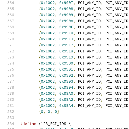
{
0x1002
,
0x9907
,
 PCI_ANY_ID
,
 PCI_ANY_ID
{
0x1002
,
0x9908
,
 PCI_ANY_ID
,
 PCI_ANY_ID
{
0x1002
,
0x9909
,
 PCI_ANY_ID
,
 PCI_ANY_ID
{
0x1002
,
0x990A
,
 PCI_ANY_ID
,
 PCI_ANY_ID
{
0x1002
,
0x990F
,
 PCI_ANY_ID
,
 PCI_ANY_ID
{
0x1002
,
0x9910
,
 PCI_ANY_ID
,
 PCI_ANY_ID
{
0x1002
,
0x9913
,
 PCI_ANY_ID
,
 PCI_ANY_ID
{
0x1002
,
0x9917
,
 PCI_ANY_ID
,
 PCI_ANY_ID
{
0x1002
,
0x9918
,
 PCI_ANY_ID
,
 PCI_ANY_ID
{
0x1002
,
0x9919
,
 PCI_ANY_ID
,
 PCI_ANY_ID
{
0x1002
,
0x9990
,
 PCI_ANY_ID
,
 PCI_ANY_ID
{
0x1002
,
0x9991
,
 PCI_ANY_ID
,
 PCI_ANY_ID
{
0x1002
,
0x9992
,
 PCI_ANY_ID
,
 PCI_ANY_ID
{
0x1002
,
0x9993
,
 PCI_ANY_ID
,
 PCI_ANY_ID
{
0x1002
,
0x9994
,
 PCI_ANY_ID
,
 PCI_ANY_ID
{
0x1002
,
0x99A0
,
 PCI_ANY_ID
,
 PCI_ANY_ID
{
0x1002
,
0x99A2
,
 PCI_ANY_ID
,
 PCI_ANY_ID
{
0x1002
,
0x99A4
,
 PCI_ANY_ID
,
 PCI_ANY_ID
{
0
,
0
,
0
}
#define
 r128_PCI_IDS \