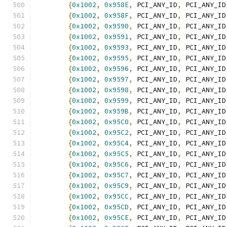
{
0x1002
,
0x958E
,
 PCI_ANY_ID
,
 PCI_ANY_ID
{
0x1002
,
0x958F
,
 PCI_ANY_ID
,
 PCI_ANY_ID
{
0x1002
,
0x9590
,
 PCI_ANY_ID
,
 PCI_ANY_ID
{
0x1002
,
0x9591
,
 PCI_ANY_ID
,
 PCI_ANY_ID
{
0x1002
,
0x9593
,
 PCI_ANY_ID
,
 PCI_ANY_ID
{
0x1002
,
0x9595
,
 PCI_ANY_ID
,
 PCI_ANY_ID
{
0x1002
,
0x9596
,
 PCI_ANY_ID
,
 PCI_ANY_ID
{
0x1002
,
0x9597
,
 PCI_ANY_ID
,
 PCI_ANY_ID
{
0x1002
,
0x9598
,
 PCI_ANY_ID
,
 PCI_ANY_ID
{
0x1002
,
0x9599
,
 PCI_ANY_ID
,
 PCI_ANY_ID
{
0x1002
,
0x959B
,
 PCI_ANY_ID
,
 PCI_ANY_ID
{
0x1002
,
0x95C0
,
 PCI_ANY_ID
,
 PCI_ANY_ID
{
0x1002
,
0x95C2
,
 PCI_ANY_ID
,
 PCI_ANY_ID
{
0x1002
,
0x95C4
,
 PCI_ANY_ID
,
 PCI_ANY_ID
{
0x1002
,
0x95C5
,
 PCI_ANY_ID
,
 PCI_ANY_ID
{
0x1002
,
0x95C6
,
 PCI_ANY_ID
,
 PCI_ANY_ID
{
0x1002
,
0x95C7
,
 PCI_ANY_ID
,
 PCI_ANY_ID
{
0x1002
,
0x95C9
,
 PCI_ANY_ID
,
 PCI_ANY_ID
{
0x1002
,
0x95CC
,
 PCI_ANY_ID
,
 PCI_ANY_ID
{
0x1002
,
0x95CD
,
 PCI_ANY_ID
,
 PCI_ANY_ID
{
0x1002
,
0x95CE
,
 PCI_ANY_ID
,
 PCI_ANY_ID