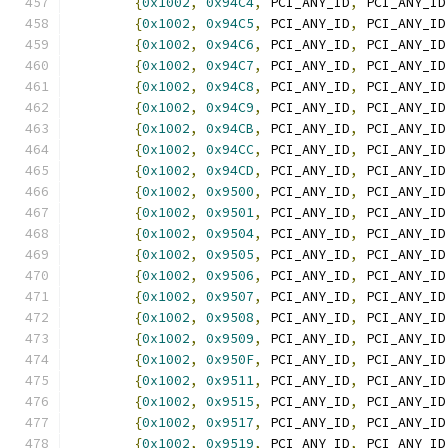
{
0x1002
,
0x94C4
,
 PCI_ANY_ID
,
 PCI_ANY_ID
{
0x1002
,
0x94C5
,
 PCI_ANY_ID
,
 PCI_ANY_ID
{
0x1002
,
0x94C6
,
 PCI_ANY_ID
,
 PCI_ANY_ID
{
0x1002
,
0x94C7
,
 PCI_ANY_ID
,
 PCI_ANY_ID
{
0x1002
,
0x94C8
,
 PCI_ANY_ID
,
 PCI_ANY_ID
{
0x1002
,
0x94C9
,
 PCI_ANY_ID
,
 PCI_ANY_ID
{
0x1002
,
0x94CB
,
 PCI_ANY_ID
,
 PCI_ANY_ID
{
0x1002
,
0x94CC
,
 PCI_ANY_ID
,
 PCI_ANY_ID
{
0x1002
,
0x94CD
,
 PCI_ANY_ID
,
 PCI_ANY_ID
{
0x1002
,
0x9500
,
 PCI_ANY_ID
,
 PCI_ANY_ID
{
0x1002
,
0x9501
,
 PCI_ANY_ID
,
 PCI_ANY_ID
{
0x1002
,
0x9504
,
 PCI_ANY_ID
,
 PCI_ANY_ID
{
0x1002
,
0x9505
,
 PCI_ANY_ID
,
 PCI_ANY_ID
{
0x1002
,
0x9506
,
 PCI_ANY_ID
,
 PCI_ANY_ID
{
0x1002
,
0x9507
,
 PCI_ANY_ID
,
 PCI_ANY_ID
{
0x1002
,
0x9508
,
 PCI_ANY_ID
,
 PCI_ANY_ID
{
0x1002
,
0x9509
,
 PCI_ANY_ID
,
 PCI_ANY_ID
{
0x1002
,
0x950F
,
 PCI_ANY_ID
,
 PCI_ANY_ID
{
0x1002
,
0x9511
,
 PCI_ANY_ID
,
 PCI_ANY_ID
{
0x1002
,
0x9515
,
 PCI_ANY_ID
,
 PCI_ANY_ID
{
0x1002
,
0x9517
,
 PCI_ANY_ID
,
 PCI_ANY_ID
{
0x1002
,
0x9519
,
 PCI_ANY_ID
,
 PCI_ANY_ID