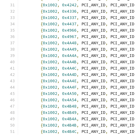
{
0x1002
,
0x4242
,
 PCI_ANY_ID
,
 PCI_ANY_ID
{
0x1002
,
0x4336
,
 PCI_ANY_ID
,
 PCI_ANY_ID
{
0x1002
,
0x4337
,
 PCI_ANY_ID
,
 PCI_ANY_ID
{
0x1002
,
0x4437
,
 PCI_ANY_ID
,
 PCI_ANY_ID
{
0x1002
,
0x4966
,
 PCI_ANY_ID
,
 PCI_ANY_ID
{
0x1002
,
0x4967
,
 PCI_ANY_ID
,
 PCI_ANY_ID
{
0x1002
,
0x4A48
,
 PCI_ANY_ID
,
 PCI_ANY_ID
{
0x1002
,
0x4A49
,
 PCI_ANY_ID
,
 PCI_ANY_ID
{
0x1002
,
0x4A4A
,
 PCI_ANY_ID
,
 PCI_ANY_ID
{
0x1002
,
0x4A4B
,
 PCI_ANY_ID
,
 PCI_ANY_ID
{
0x1002
,
0x4A4C
,
 PCI_ANY_ID
,
 PCI_ANY_ID
{
0x1002
,
0x4A4D
,
 PCI_ANY_ID
,
 PCI_ANY_ID
{
0x1002
,
0x4A4E
,
 PCI_ANY_ID
,
 PCI_ANY_ID
{
0x1002
,
0x4A4F
,
 PCI_ANY_ID
,
 PCI_ANY_ID
{
0x1002
,
0x4A50
,
 PCI_ANY_ID
,
 PCI_ANY_ID
{
0x1002
,
0x4A54
,
 PCI_ANY_ID
,
 PCI_ANY_ID
{
0x1002
,
0x4B48
,
 PCI_ANY_ID
,
 PCI_ANY_ID
{
0x1002
,
0x4B49
,
 PCI_ANY_ID
,
 PCI_ANY_ID
{
0x1002
,
0x4B4A
,
 PCI_ANY_ID
,
 PCI_ANY_ID
{
0x1002
,
0x4B4B
,
 PCI_ANY_ID
,
 PCI_ANY_ID
{
0x1002
,
0x4B4C
,
 PCI_ANY_ID
,
 PCI_ANY_ID