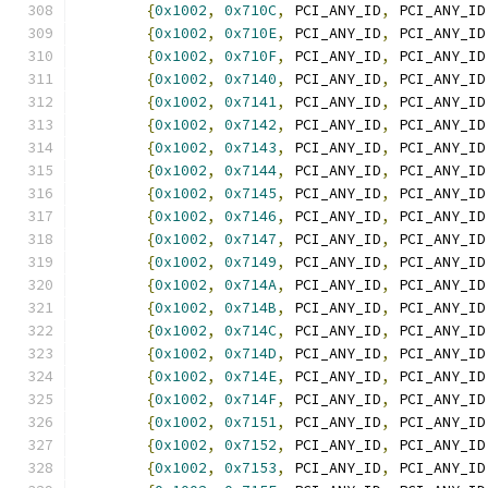
{
0x1002
,
0x710C
,
 PCI_ANY_ID
,
 PCI_ANY_ID
{
0x1002
,
0x710E
,
 PCI_ANY_ID
,
 PCI_ANY_ID
{
0x1002
,
0x710F
,
 PCI_ANY_ID
,
 PCI_ANY_ID
{
0x1002
,
0x7140
,
 PCI_ANY_ID
,
 PCI_ANY_ID
{
0x1002
,
0x7141
,
 PCI_ANY_ID
,
 PCI_ANY_ID
{
0x1002
,
0x7142
,
 PCI_ANY_ID
,
 PCI_ANY_ID
{
0x1002
,
0x7143
,
 PCI_ANY_ID
,
 PCI_ANY_ID
{
0x1002
,
0x7144
,
 PCI_ANY_ID
,
 PCI_ANY_ID
{
0x1002
,
0x7145
,
 PCI_ANY_ID
,
 PCI_ANY_ID
{
0x1002
,
0x7146
,
 PCI_ANY_ID
,
 PCI_ANY_ID
{
0x1002
,
0x7147
,
 PCI_ANY_ID
,
 PCI_ANY_ID
{
0x1002
,
0x7149
,
 PCI_ANY_ID
,
 PCI_ANY_ID
{
0x1002
,
0x714A
,
 PCI_ANY_ID
,
 PCI_ANY_ID
{
0x1002
,
0x714B
,
 PCI_ANY_ID
,
 PCI_ANY_ID
{
0x1002
,
0x714C
,
 PCI_ANY_ID
,
 PCI_ANY_ID
{
0x1002
,
0x714D
,
 PCI_ANY_ID
,
 PCI_ANY_ID
{
0x1002
,
0x714E
,
 PCI_ANY_ID
,
 PCI_ANY_ID
{
0x1002
,
0x714F
,
 PCI_ANY_ID
,
 PCI_ANY_ID
{
0x1002
,
0x7151
,
 PCI_ANY_ID
,
 PCI_ANY_ID
{
0x1002
,
0x7152
,
 PCI_ANY_ID
,
 PCI_ANY_ID
{
0x1002
,
0x7153
,
 PCI_ANY_ID
,
 PCI_ANY_ID