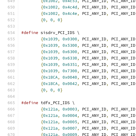
{
0x1002
,
0x4c53
,
 PCI_ANY_ID
,
 PCI_ANY_ID
{
0x1002
,
0x4c4d
,
 PCI_ANY_ID
,
 PCI_ANY_ID
{
0x1002
,
0x4c4e
,
 PCI_ANY_ID
,
 PCI_ANY_ID
{
0
,
0
,
0
}
#define
 sisdrv_PCI_IDS \
{
0x1039
,
0x0300
,
 PCI_ANY_ID
,
 PCI_ANY_ID
{
0x1039
,
0x5300
,
 PCI_ANY_ID
,
 PCI_ANY_ID
{
0x1039
,
0x6300
,
 PCI_ANY_ID
,
 PCI_ANY_ID
{
0x1039
,
0x6330
,
 PCI_ANY_ID
,
 PCI_ANY_ID
{
0x1039
,
0x6351
,
 PCI_ANY_ID
,
 PCI_ANY_ID
{
0x1039
,
0x7300
,
 PCI_ANY_ID
,
 PCI_ANY_ID
{
0x18CA
,
0x0040
,
 PCI_ANY_ID
,
 PCI_ANY_ID
{
0x18CA
,
0x0042
,
 PCI_ANY_ID
,
 PCI_ANY_ID
{
0
,
0
,
0
}
#define
 tdfx_PCI_IDS \
{
0x121a
,
0x0003
,
 PCI_ANY_ID
,
 PCI_ANY_ID
{
0x121a
,
0x0004
,
 PCI_ANY_ID
,
 PCI_ANY_ID
{
0x121a
,
0x0005
,
 PCI_ANY_ID
,
 PCI_ANY_ID
{
0x121a
,
0x0007
,
 PCI_ANY_ID
,
 PCI_ANY_ID
{
0x121a
,
0x0009
,
 PCI_ANY_ID
,
 PCI_ANY_ID