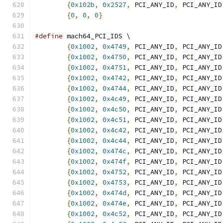
{
0x102b
,
0x2527
,
 PCI_ANY_ID
,
 PCI_ANY_ID
{
0
,
0
,
0
}
#define
 mach64_PCI_IDS \
{
0x1002
,
0x4749
,
 PCI_ANY_ID
,
 PCI_ANY_ID
{
0x1002
,
0x4750
,
 PCI_ANY_ID
,
 PCI_ANY_ID
{
0x1002
,
0x4751
,
 PCI_ANY_ID
,
 PCI_ANY_ID
{
0x1002
,
0x4742
,
 PCI_ANY_ID
,
 PCI_ANY_ID
{
0x1002
,
0x4744
,
 PCI_ANY_ID
,
 PCI_ANY_ID
{
0x1002
,
0x4c49
,
 PCI_ANY_ID
,
 PCI_ANY_ID
{
0x1002
,
0x4c50
,
 PCI_ANY_ID
,
 PCI_ANY_ID
{
0x1002
,
0x4c51
,
 PCI_ANY_ID
,
 PCI_ANY_ID
{
0x1002
,
0x4c42
,
 PCI_ANY_ID
,
 PCI_ANY_ID
{
0x1002
,
0x4c44
,
 PCI_ANY_ID
,
 PCI_ANY_ID
{
0x1002
,
0x474c
,
 PCI_ANY_ID
,
 PCI_ANY_ID
{
0x1002
,
0x474f
,
 PCI_ANY_ID
,
 PCI_ANY_ID
{
0x1002
,
0x4752
,
 PCI_ANY_ID
,
 PCI_ANY_ID
{
0x1002
,
0x4753
,
 PCI_ANY_ID
,
 PCI_ANY_ID
{
0x1002
,
0x474d
,
 PCI_ANY_ID
,
 PCI_ANY_ID
{
0x1002
,
0x474e
,
 PCI_ANY_ID
,
 PCI_ANY_ID
{
0x1002
,
0x4c52
,
 PCI_ANY_ID
,
 PCI_ANY_ID