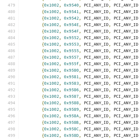
{
0x1002
,
0x9540
,
 PCI_ANY_ID
,
 PCI_ANY_ID
{
0x1002
,
0x9541
,
 PCI_ANY_ID
,
 PCI_ANY_ID
{
0x1002
,
0x9542
,
 PCI_ANY_ID
,
 PCI_ANY_ID
{
0x1002
,
0x954E
,
 PCI_ANY_ID
,
 PCI_ANY_ID
{
0x1002
,
0x954F
,
 PCI_ANY_ID
,
 PCI_ANY_ID
{
0x1002
,
0x9552
,
 PCI_ANY_ID
,
 PCI_ANY_ID
{
0x1002
,
0x9553
,
 PCI_ANY_ID
,
 PCI_ANY_ID
{
0x1002
,
0x9555
,
 PCI_ANY_ID
,
 PCI_ANY_ID
{
0x1002
,
0x9557
,
 PCI_ANY_ID
,
 PCI_ANY_ID
{
0x1002
,
0x955f
,
 PCI_ANY_ID
,
 PCI_ANY_ID
{
0x1002
,
0x9580
,
 PCI_ANY_ID
,
 PCI_ANY_ID
{
0x1002
,
0x9581
,
 PCI_ANY_ID
,
 PCI_ANY_ID
{
0x1002
,
0x9583
,
 PCI_ANY_ID
,
 PCI_ANY_ID
{
0x1002
,
0x9586
,
 PCI_ANY_ID
,
 PCI_ANY_ID
{
0x1002
,
0x9587
,
 PCI_ANY_ID
,
 PCI_ANY_ID
{
0x1002
,
0x9588
,
 PCI_ANY_ID
,
 PCI_ANY_ID
{
0x1002
,
0x9589
,
 PCI_ANY_ID
,
 PCI_ANY_ID
{
0x1002
,
0x958A
,
 PCI_ANY_ID
,
 PCI_ANY_ID
{
0x1002
,
0x958B
,
 PCI_ANY_ID
,
 PCI_ANY_ID
{
0x1002
,
0x958C
,
 PCI_ANY_ID
,
 PCI_ANY_ID
{
0x1002
,
0x958D
,
 PCI_ANY_ID
,
 PCI_ANY_ID