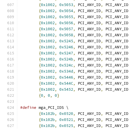
{
0x1002
,
0x5053
,
 PCI_ANY_ID
,
 PCI_ANY_ID
{
0x1002
,
0x5054
,
 PCI_ANY_ID
,
 PCI_ANY_ID
{
0x1002
,
0x5055
,
 PCI_ANY_ID
,
 PCI_ANY_ID
{
0x1002
,
0x5056
,
 PCI_ANY_ID
,
 PCI_ANY_ID
{
0x1002
,
0x5057
,
 PCI_ANY_ID
,
 PCI_ANY_ID
{
0x1002
,
0x5058
,
 PCI_ANY_ID
,
 PCI_ANY_ID
{
0x1002
,
0x5245
,
 PCI_ANY_ID
,
 PCI_ANY_ID
{
0x1002
,
0x5246
,
 PCI_ANY_ID
,
 PCI_ANY_ID
{
0x1002
,
0x5247
,
 PCI_ANY_ID
,
 PCI_ANY_ID
{
0x1002
,
0x524b
,
 PCI_ANY_ID
,
 PCI_ANY_ID
{
0x1002
,
0x524c
,
 PCI_ANY_ID
,
 PCI_ANY_ID
{
0x1002
,
0x534d
,
 PCI_ANY_ID
,
 PCI_ANY_ID
{
0x1002
,
0x5446
,
 PCI_ANY_ID
,
 PCI_ANY_ID
{
0x1002
,
0x544C
,
 PCI_ANY_ID
,
 PCI_ANY_ID
{
0x1002
,
0x5452
,
 PCI_ANY_ID
,
 PCI_ANY_ID
{
0
,
0
,
0
}
#define
 mga_PCI_IDS \
{
0x102b
,
0x0520
,
 PCI_ANY_ID
,
 PCI_ANY_ID
{
0x102b
,
0x0521
,
 PCI_ANY_ID
,
 PCI_ANY_ID
{
0x102b
,
0x0525
,
 PCI_ANY_ID
,
 PCI_ANY_ID