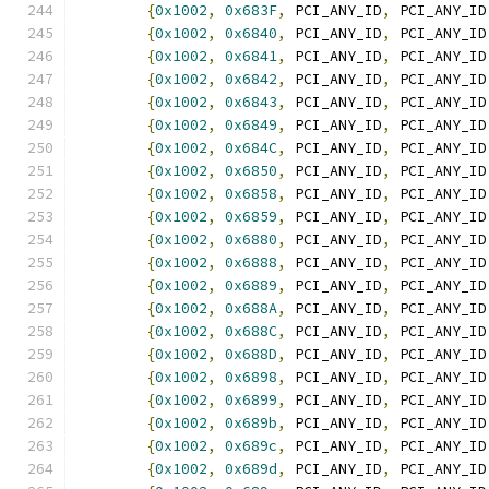
{
0x1002
,
0x683F
,
 PCI_ANY_ID
,
 PCI_ANY_ID
{
0x1002
,
0x6840
,
 PCI_ANY_ID
,
 PCI_ANY_ID
{
0x1002
,
0x6841
,
 PCI_ANY_ID
,
 PCI_ANY_ID
{
0x1002
,
0x6842
,
 PCI_ANY_ID
,
 PCI_ANY_ID
{
0x1002
,
0x6843
,
 PCI_ANY_ID
,
 PCI_ANY_ID
{
0x1002
,
0x6849
,
 PCI_ANY_ID
,
 PCI_ANY_ID
{
0x1002
,
0x684C
,
 PCI_ANY_ID
,
 PCI_ANY_ID
{
0x1002
,
0x6850
,
 PCI_ANY_ID
,
 PCI_ANY_ID
{
0x1002
,
0x6858
,
 PCI_ANY_ID
,
 PCI_ANY_ID
{
0x1002
,
0x6859
,
 PCI_ANY_ID
,
 PCI_ANY_ID
{
0x1002
,
0x6880
,
 PCI_ANY_ID
,
 PCI_ANY_ID
{
0x1002
,
0x6888
,
 PCI_ANY_ID
,
 PCI_ANY_ID
{
0x1002
,
0x6889
,
 PCI_ANY_ID
,
 PCI_ANY_ID
{
0x1002
,
0x688A
,
 PCI_ANY_ID
,
 PCI_ANY_ID
{
0x1002
,
0x688C
,
 PCI_ANY_ID
,
 PCI_ANY_ID
{
0x1002
,
0x688D
,
 PCI_ANY_ID
,
 PCI_ANY_ID
{
0x1002
,
0x6898
,
 PCI_ANY_ID
,
 PCI_ANY_ID
{
0x1002
,
0x6899
,
 PCI_ANY_ID
,
 PCI_ANY_ID
{
0x1002
,
0x689b
,
 PCI_ANY_ID
,
 PCI_ANY_ID
{
0x1002
,
0x689c
,
 PCI_ANY_ID
,
 PCI_ANY_ID
{
0x1002
,
0x689d
,
 PCI_ANY_ID
,
 PCI_ANY_ID