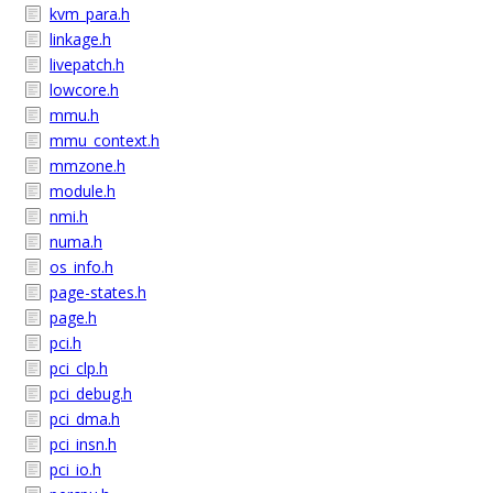
kvm_para.h
linkage.h
livepatch.h
lowcore.h
mmu.h
mmu_context.h
mmzone.h
module.h
nmi.h
numa.h
os_info.h
page-states.h
page.h
pci.h
pci_clp.h
pci_debug.h
pci_dma.h
pci_insn.h
pci_io.h