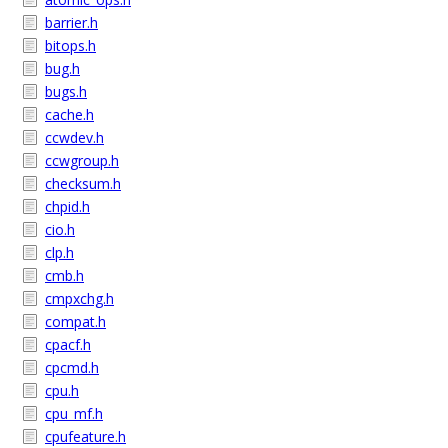
barrier.h
bitops.h
bug.h
bugs.h
cache.h
ccwdev.h
ccwgroup.h
checksum.h
chpid.h
cio.h
clp.h
cmb.h
cmpxchg.h
compat.h
cpacf.h
cpcmd.h
cpu.h
cpu_mf.h
cpufeature.h