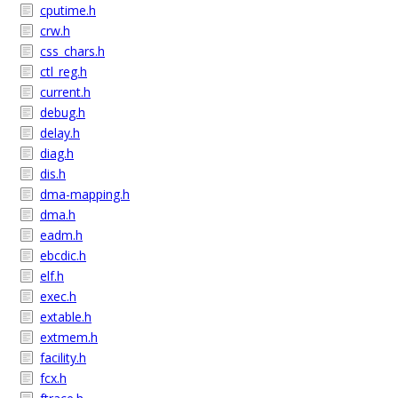
cputime.h
crw.h
css_chars.h
ctl_reg.h
current.h
debug.h
delay.h
diag.h
dis.h
dma-mapping.h
dma.h
eadm.h
ebcdic.h
elf.h
exec.h
extable.h
extmem.h
facility.h
fcx.h