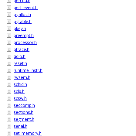
percpu.h
perf_event.h
pgalloc.h
pgtable.h
pkey.h
preempt.h
processor.h
ptrace.h
qdio.h
reset.h
runtime_instr.h
rwsem.h
schid.h
sclp.h
scsw.h
seccomp.h
sections.h
segment.h
serial.h
set_memory.h