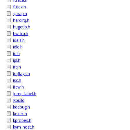
ftrace.h
futex.h
gmap.h
hardirq.h
hugetlb.h
hw_irq.h
idals.h
idle.h
io.h
ipl.h
irq.h
irqflags.h
isc.h
itcw.h
jump_label.h
Kbuild
kdebug.h
kexec.h
kprobes.h
kvm_host.h