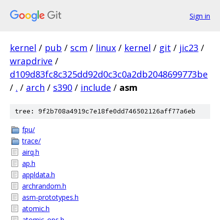
Sign in
kernel
/
pub
/
scm
/
linux
/
kernel
/
git
/
jic23
/
wrapdrive
/
d109d83fc8c325dd92d0c3c0a2db2048699773be
/
.
/
arch
/
s390
/
include
/
asm
tree: 9f2b708a4919c7e18fe0dd746502126aff77a6eb
fpu/
trace/
airq.h
ap.h
appldata.h
archrandom.h
asm-prototypes.h
atomic.h
atomic_ops.h