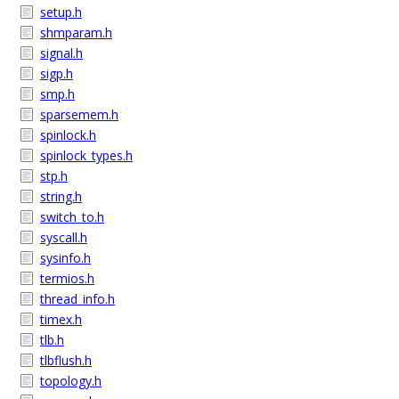
setup.h
shmparam.h
signal.h
sigp.h
smp.h
sparsemem.h
spinlock.h
spinlock_types.h
stp.h
string.h
switch_to.h
syscall.h
sysinfo.h
termios.h
thread_info.h
timex.h
tlb.h
tlbflush.h
topology.h