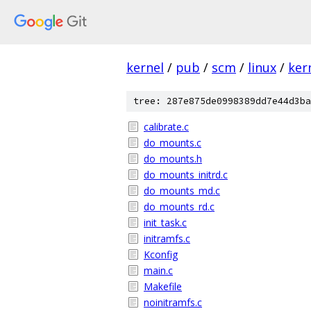
kernel
/
pub
/
scm
/
linux
/
ker
tree: 287e875de0998389dd7e44d3ba
calibrate.c
do_mounts.c
do_mounts.h
do_mounts_initrd.c
do_mounts_md.c
do_mounts_rd.c
init_task.c
initramfs.c
Kconfig
main.c
Makefile
noinitramfs.c