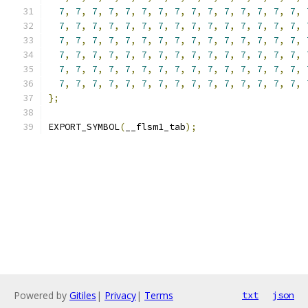
7
,
7
,
7
,
7
,
7
,
7
,
7
,
7
,
7
,
7
,
7
,
7
,
7
,
7
,
7
,
7
,
7
,
7
,
7
,
7
,
7
,
7
,
7
,
7
,
7
,
7
,
7
,
7
,
7
,
7
,
7
,
7
,
7
,
7
,
7
,
7
,
7
,
7
,
7
,
7
,
7
,
7
,
7
,
7
,
7
,
7
,
7
,
7
,
7
,
7
,
7
,
7
,
7
,
7
,
7
,
7
,
7
,
7
,
7
,
7
,
7
,
7
,
7
,
7
,
7
,
7
,
7
,
7
,
7
,
7
,
7
,
7
,
7
,
7
,
7
,
7
,
7
,
7
,
7
,
7
,
7
,
7
,
7
,
7
,
7
,
7
,
7
,
7
,
7
,
7
,
};
EXPORT_SYMBOL
(
__flsm1_tab
);
Powered by
Gitiles
|
Privacy
|
Terms
txt
json