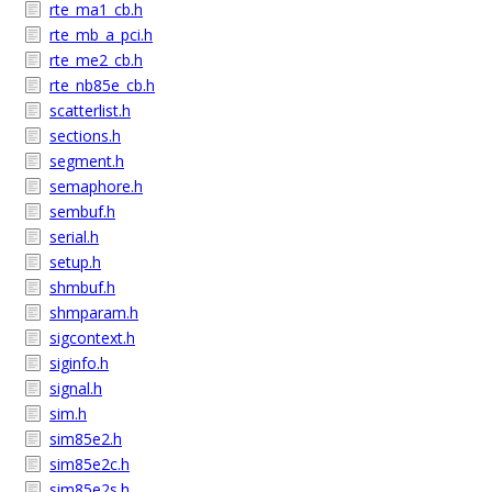
rte_ma1_cb.h
rte_mb_a_pci.h
rte_me2_cb.h
rte_nb85e_cb.h
scatterlist.h
sections.h
segment.h
semaphore.h
sembuf.h
serial.h
setup.h
shmbuf.h
shmparam.h
sigcontext.h
siginfo.h
signal.h
sim.h
sim85e2.h
sim85e2c.h
sim85e2s.h