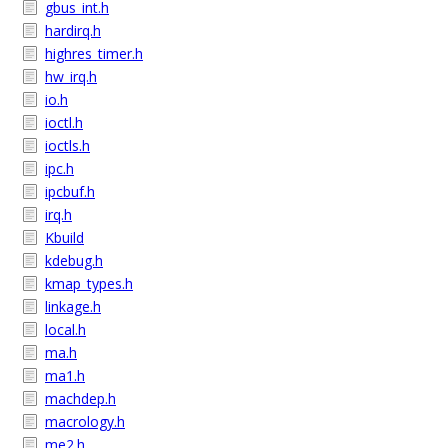
gbus_int.h
hardirq.h
highres_timer.h
hw_irq.h
io.h
ioctl.h
ioctls.h
ipc.h
ipcbuf.h
irq.h
Kbuild
kdebug.h
kmap_types.h
linkage.h
local.h
ma.h
ma1.h
machdep.h
macrology.h
me2.h