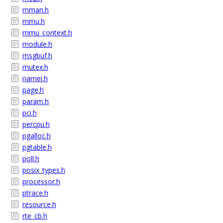
mman.h
mmu.h
mmu_context.h
module.h
msgbuf.h
mutex.h
namei.h
page.h
param.h
pci.h
percpu.h
pgalloc.h
pgtable.h
poll.h
posix_types.h
processor.h
ptrace.h
resource.h
rte_cb.h