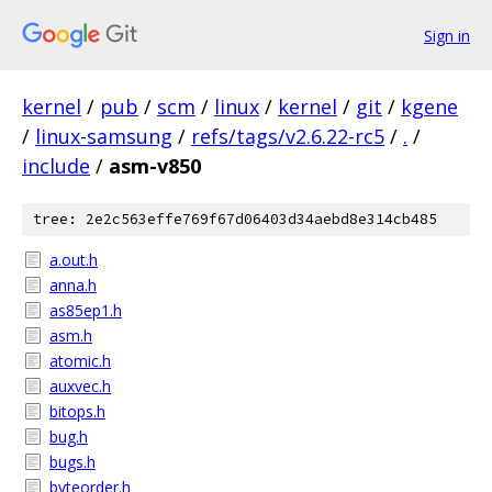
Sign in
kernel
/
pub
/
scm
/
linux
/
kernel
/
git
/
kgene
/
linux-samsung
/
refs/tags/v2.6.22-rc5
/
.
/
include
/
asm-v850
tree: 2e2c563effe769f67d06403d34aebd8e314cb485
a.out.h
anna.h
as85ep1.h
asm.h
atomic.h
auxvec.h
bitops.h
bug.h
bugs.h
byteorder.h