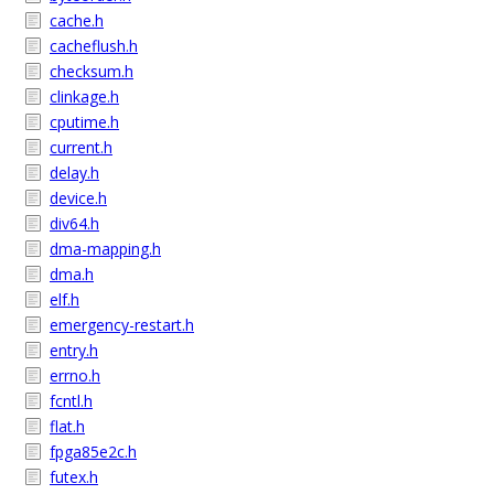
cache.h
cacheflush.h
checksum.h
clinkage.h
cputime.h
current.h
delay.h
device.h
div64.h
dma-mapping.h
dma.h
elf.h
emergency-restart.h
entry.h
errno.h
fcntl.h
flat.h
fpga85e2c.h
futex.h