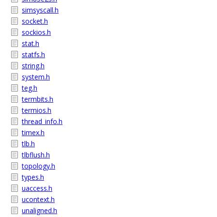
simsyscall.h
socket.h
sockios.h
stat.h
statfs.h
string.h
system.h
teg.h
termbits.h
termios.h
thread_info.h
timex.h
tlb.h
tlbflush.h
topology.h
types.h
uaccess.h
ucontext.h
unaligned.h