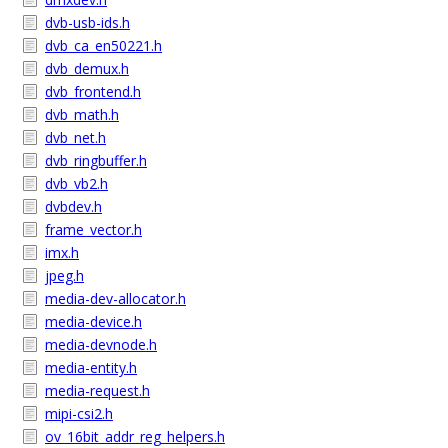
dvb-usb-ids.h
dvb_ca_en50221.h
dvb_demux.h
dvb_frontend.h
dvb_math.h
dvb_net.h
dvb_ringbuffer.h
dvb_vb2.h
dvbdev.h
frame_vector.h
imx.h
jpeg.h
media-dev-allocator.h
media-device.h
media-devnode.h
media-entity.h
media-request.h
mipi-csi2.h
ov_16bit_addr_reg_helpers.h