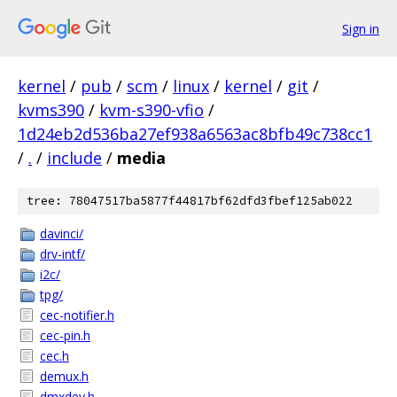
Sign in
kernel
/
pub
/
scm
/
linux
/
kernel
/
git
/
kvms390
/
kvm-s390-vfio
/
1d24eb2d536ba27ef938a6563ac8bfb49c738cc1
/
.
/
include
/
media
tree: 78047517ba5877f44817bf62dfd3fbef125ab022
davinci/
drv-intf/
i2c/
tpg/
cec-notifier.h
cec-pin.h
cec.h
demux.h
dmxdev.h