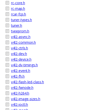
rc-core.h
rc-map.h
rcar-fcp.h
tuner-types.h
tuner.h
tveeprom.h
v4l2-async.h
v4l2-common.h
v4l2-ctrls.h
v4l2-dev.h
v4l2-device.h
v4l2-dv-timings.h
v4l2-event.h
v4l2-fh.h
v4l2-flash-led-class.h
v4l2-fwnode.h
v4l2-h264.h
v4l2-image-sizes.h
v4l2-ioctl.h