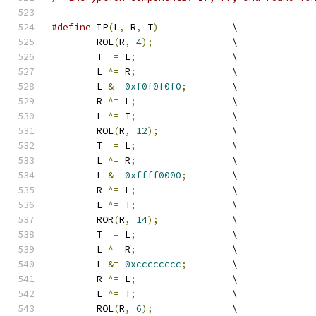
#define
 IP
(
L
,
 R
,
 T
)
		\
	ROL
(
R
,
4
);
		\
	T  
=
 L
;
			\
	L 
^=
 R
;
			\
	L 
&=
0xf0f0f0f0
;
	\
	R 
^=
 L
;
			\
	L 
^=
 T
;
			\
	ROL
(
R
,
12
);
		\
	T  
=
 L
;
			\
	L 
^=
 R
;
			\
	L 
&=
0xffff0000
;
	\
	R 
^=
 L
;
			\
	L 
^=
 T
;
			\
	ROR
(
R
,
14
);
		\
	T  
=
 L
;
			\
	L 
^=
 R
;
			\
	L 
&=
0xcccccccc
;
	\
	R 
^=
 L
;
			\
	L 
^=
 T
;
			\
	ROL
(
R
,
6
);
		\