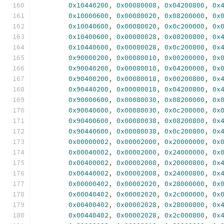
0x10440200
,
0x00080008
,
0x04200800
,
0x
0x10000600
,
0x00080020
,
0x08200000
,
0x
0x10040600
,
0x00080020
,
0x0c200000
,
0x
0x10400600
,
0x00080028
,
0x08200800
,
0x
0x10440600
,
0x00080028
,
0x0c200800
,
0x
0x90000200
,
0x00080010
,
0x00200000
,
0x
0x90040200
,
0x00080010
,
0x04200000
,
0x
0x90400200
,
0x00080018
,
0x00200800
,
0x
0x90440200
,
0x00080018
,
0x04200800
,
0x
0x90000600
,
0x00080030
,
0x08200000
,
0x
0x90040600
,
0x00080030
,
0x0c200000
,
0x
0x90400600
,
0x00080038
,
0x08200800
,
0x
0x90440600
,
0x00080038
,
0x0c200800
,
0x
0x00000002
,
0x00002000
,
0x20000000
,
0x
0x00040002
,
0x00002000
,
0x24000000
,
0x
0x00400002
,
0x00002008
,
0x20000800
,
0x
0x00440002
,
0x00002008
,
0x24000800
,
0x
0x00000402
,
0x00002020
,
0x28000000
,
0x
0x00040402
,
0x00002020
,
0x2c000000
,
0x
0x00400402
,
0x00002028
,
0x28000800
,
0x
0x00440402
,
0x00002028
,
0x2c000800
,
0x