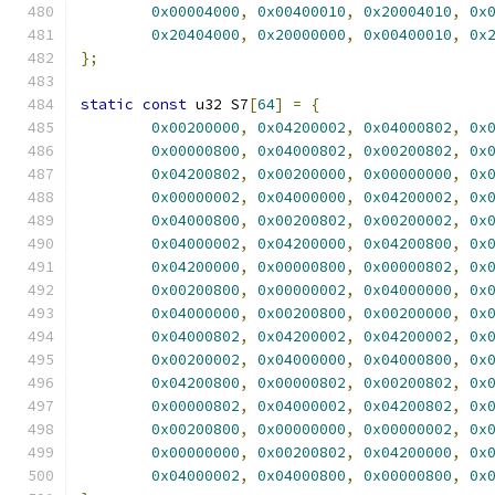
0x00004000
,
0x00400010
,
0x20004010
,
0x
0x20404000
,
0x20000000
,
0x00400010
,
0x
};
static
const
 u32 S7
[
64
]
=
{
0x00200000
,
0x04200002
,
0x04000802
,
0x
0x00000800
,
0x04000802
,
0x00200802
,
0x
0x04200802
,
0x00200000
,
0x00000000
,
0x
0x00000002
,
0x04000000
,
0x04200002
,
0x
0x04000800
,
0x00200802
,
0x00200002
,
0x
0x04000002
,
0x04200000
,
0x04200800
,
0x
0x04200000
,
0x00000800
,
0x00000802
,
0x
0x00200800
,
0x00000002
,
0x04000000
,
0x
0x04000000
,
0x00200800
,
0x00200000
,
0x
0x04000802
,
0x04200002
,
0x04200002
,
0x
0x00200002
,
0x04000000
,
0x04000800
,
0x
0x04200800
,
0x00000802
,
0x00200802
,
0x
0x00000802
,
0x04000002
,
0x04200802
,
0x
0x00200800
,
0x00000000
,
0x00000002
,
0x
0x00000000
,
0x00200802
,
0x04200000
,
0x
0x04000002
,
0x04000800
,
0x00000800
,
0x