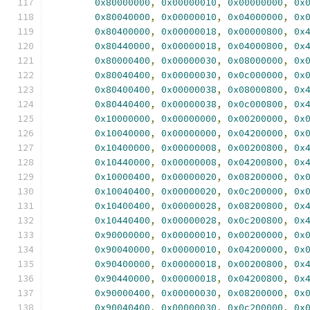
0x80000000
,
0x00000010
,
0x00000000
,
0x
0x80040000
,
0x00000010
,
0x04000000
,
0x
0x80400000
,
0x00000018
,
0x00000800
,
0x
0x80440000
,
0x00000018
,
0x04000800
,
0x
0x80000400
,
0x00000030
,
0x08000000
,
0x
0x80040400
,
0x00000030
,
0x0c000000
,
0x
0x80400400
,
0x00000038
,
0x08000800
,
0x
0x80440400
,
0x00000038
,
0x0c000800
,
0x
0x10000000
,
0x00000000
,
0x00200000
,
0x
0x10040000
,
0x00000000
,
0x04200000
,
0x
0x10400000
,
0x00000008
,
0x00200800
,
0x
0x10440000
,
0x00000008
,
0x04200800
,
0x
0x10000400
,
0x00000020
,
0x08200000
,
0x
0x10040400
,
0x00000020
,
0x0c200000
,
0x
0x10400400
,
0x00000028
,
0x08200800
,
0x
0x10440400
,
0x00000028
,
0x0c200800
,
0x
0x90000000
,
0x00000010
,
0x00200000
,
0x
0x90040000
,
0x00000010
,
0x04200000
,
0x
0x90400000
,
0x00000018
,
0x00200800
,
0x
0x90440000
,
0x00000018
,
0x04200800
,
0x
0x90000400
,
0x00000030
,
0x08200000
,
0x
0x90040400
,
0x00000030
,
0x0c200000
,
0x