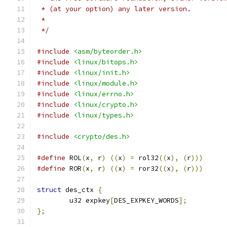
 * (at your option) any later version.
 *
 */
#include
<asm/byteorder.h>
#include
<linux/bitops.h>
#include
<linux/init.h>
#include
<linux/module.h>
#include
<linux/errno.h>
#include
<linux/crypto.h>
#include
<linux/types.h>
#include
<crypto/des.h>
#define
 ROL
(
x
,
 r
)
((
x
)
=
 rol32
((
x
),
(
r
)))
#define
 ROR
(
x
,
 r
)
((
x
)
=
 ror32
((
x
),
(
r
)))
struct
 des_ctx 
{
	u32 expkey
[
DES_EXPKEY_WORDS
];
};