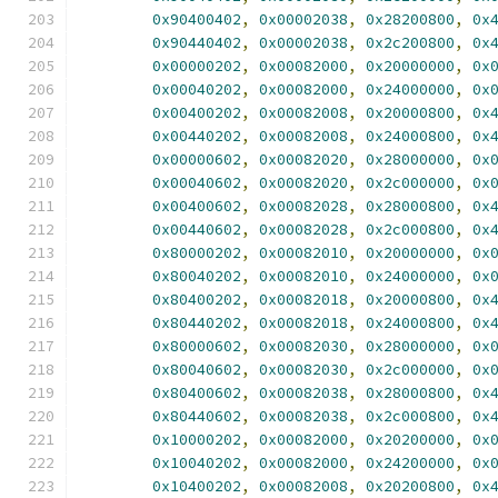
0x90400402
,
0x00002038
,
0x28200800
,
0x
0x90440402
,
0x00002038
,
0x2c200800
,
0x
0x00000202
,
0x00082000
,
0x20000000
,
0x
0x00040202
,
0x00082000
,
0x24000000
,
0x
0x00400202
,
0x00082008
,
0x20000800
,
0x
0x00440202
,
0x00082008
,
0x24000800
,
0x
0x00000602
,
0x00082020
,
0x28000000
,
0x
0x00040602
,
0x00082020
,
0x2c000000
,
0x
0x00400602
,
0x00082028
,
0x28000800
,
0x
0x00440602
,
0x00082028
,
0x2c000800
,
0x
0x80000202
,
0x00082010
,
0x20000000
,
0x
0x80040202
,
0x00082010
,
0x24000000
,
0x
0x80400202
,
0x00082018
,
0x20000800
,
0x
0x80440202
,
0x00082018
,
0x24000800
,
0x
0x80000602
,
0x00082030
,
0x28000000
,
0x
0x80040602
,
0x00082030
,
0x2c000000
,
0x
0x80400602
,
0x00082038
,
0x28000800
,
0x
0x80440602
,
0x00082038
,
0x2c000800
,
0x
0x10000202
,
0x00082000
,
0x20200000
,
0x
0x10040202
,
0x00082000
,
0x24200000
,
0x
0x10400202
,
0x00082008
,
0x20200800
,
0x