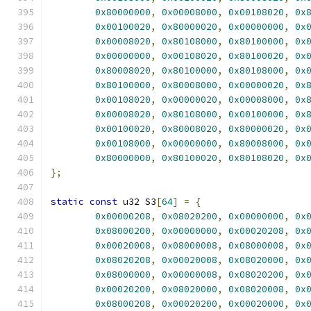
0x80000000
,
0x00008000
,
0x00108020
,
0x
0x00100020
,
0x80000020
,
0x00000000
,
0x
0x00008020
,
0x80108000
,
0x80100000
,
0x
0x00000000
,
0x00108020
,
0x80100020
,
0x
0x80008020
,
0x80100000
,
0x80108000
,
0x
0x80100000
,
0x80008000
,
0x00000020
,
0x
0x00108020
,
0x00000020
,
0x00008000
,
0x
0x00008020
,
0x80108000
,
0x00100000
,
0x
0x00100020
,
0x80008020
,
0x80000020
,
0x
0x00108000
,
0x00000000
,
0x80008000
,
0x
0x80000000
,
0x80100020
,
0x80108020
,
0x
};
static
const
 u32 S3
[
64
]
=
{
0x00000208
,
0x08020200
,
0x00000000
,
0x
0x08000200
,
0x00000000
,
0x00020208
,
0x
0x00020008
,
0x08000008
,
0x08000008
,
0x
0x08020208
,
0x00020008
,
0x08020000
,
0x
0x08000000
,
0x00000008
,
0x08020200
,
0x
0x00020200
,
0x08020000
,
0x08020008
,
0x
0x08000208
,
0x00020200
,
0x00020000
,
0x