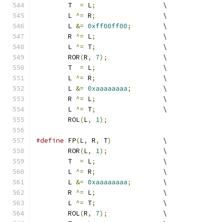
	T  
=
 L
;
			\
	L 
^=
 R
;
			\
	L 
&=
0xff00ff00
;
	\
	R 
^=
 L
;
			\
	L 
^=
 T
;
			\
	ROR
(
R
,
7
);
		\
	T  
=
 L
;
			\
	L 
^=
 R
;
			\
	L 
&=
0xaaaaaaaa
;
	\
	R 
^=
 L
;
			\
	L 
^=
 T
;
			\
	ROL
(
L
,
1
);
#define
 FP
(
L
,
 R
,
 T
)
		\
	ROR
(
L
,
1
);
		\
	T  
=
 L
;
			\
	L 
^=
 R
;
			\
	L 
&=
0xaaaaaaaa
;
	\
	R 
^=
 L
;
			\
	L 
^=
 T
;
			\
	ROL
(
R
,
7
);
		\