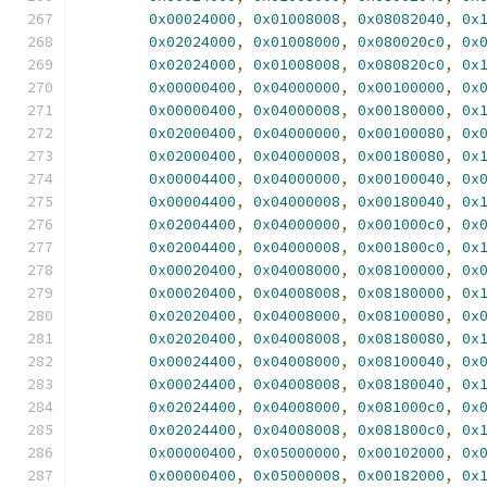
0x00024000
,
0x01008008
,
0x08082040
,
0x
0x02024000
,
0x01008000
,
0x080020c0
,
0x
0x02024000
,
0x01008008
,
0x080820c0
,
0x
0x00000400
,
0x04000000
,
0x00100000
,
0x
0x00000400
,
0x04000008
,
0x00180000
,
0x
0x02000400
,
0x04000000
,
0x00100080
,
0x
0x02000400
,
0x04000008
,
0x00180080
,
0x
0x00004400
,
0x04000000
,
0x00100040
,
0x
0x00004400
,
0x04000008
,
0x00180040
,
0x
0x02004400
,
0x04000000
,
0x001000c0
,
0x
0x02004400
,
0x04000008
,
0x001800c0
,
0x
0x00020400
,
0x04008000
,
0x08100000
,
0x
0x00020400
,
0x04008008
,
0x08180000
,
0x
0x02020400
,
0x04008000
,
0x08100080
,
0x
0x02020400
,
0x04008008
,
0x08180080
,
0x
0x00024400
,
0x04008000
,
0x08100040
,
0x
0x00024400
,
0x04008008
,
0x08180040
,
0x
0x02024400
,
0x04008000
,
0x081000c0
,
0x
0x02024400
,
0x04008008
,
0x081800c0
,
0x
0x00000400
,
0x05000000
,
0x00102000
,
0x
0x00000400
,
0x05000008
,
0x00182000
,
0x