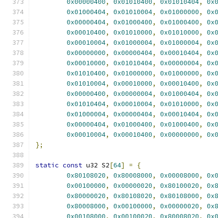
0x00000400
,
0x01010400
,
0x01010404
,
0x
0x01000404
,
0x01010004
,
0x01000000
,
0x
0x00000404
,
0x01000400
,
0x01000400
,
0x
0x00010400
,
0x01010000
,
0x01010000
,
0x
0x00010004
,
0x01000004
,
0x01000004
,
0x
0x00000000
,
0x00000404
,
0x00010404
,
0x
0x00010000
,
0x01010404
,
0x00000004
,
0x
0x01010400
,
0x01000000
,
0x01000000
,
0x
0x01010004
,
0x00010000
,
0x00010400
,
0x
0x00000400
,
0x00000004
,
0x01000404
,
0x
0x01010404
,
0x00010004
,
0x01010000
,
0x
0x01000004
,
0x00000404
,
0x00010404
,
0x
0x00000404
,
0x01000400
,
0x01000400
,
0x
0x00010004
,
0x00010400
,
0x00000000
,
0x
};
static
const
 u32 S2
[
64
]
=
{
0x80108020
,
0x80008000
,
0x00008000
,
0x
0x00100000
,
0x00000020
,
0x80100020
,
0x
0x80000020
,
0x80108020
,
0x80108000
,
0x
0x80008000
,
0x00100000
,
0x00000020
,
0x
0x00108000
,
0x00100020
,
0x80008020
,
0x