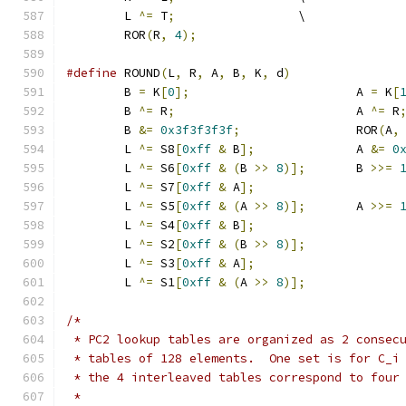
	L 
^=
 T
;
			\
	ROR
(
R
,
4
);
#define
 ROUND
(
L
,
 R
,
 A
,
 B
,
 K
,
 d
)
	B 
=
 K
[
0
];
			A 
=
 K
[
	B 
^=
 R
;
				A 
^=
 R
	B 
&=
0x3f3f3f3f
;
		ROR
(
A
,
	L 
^=
 S8
[
0xff
&
 B
];
		A 
&=
0
	L 
^=
 S6
[
0xff
&
(
B 
>>
8
)];
	B 
>>=
	L 
^=
 S7
[
0xff
&
 A
];
	L 
^=
 S5
[
0xff
&
(
A 
>>
8
)];
	A 
>>=
	L 
^=
 S4
[
0xff
&
 B
];
	L 
^=
 S2
[
0xff
&
(
B 
>>
8
)];
	L 
^=
 S3
[
0xff
&
 A
];
	L 
^=
 S1
[
0xff
&
(
A 
>>
8
)];
/*
 * PC2 lookup tables are organized as 2 consec
 * tables of 128 elements.  One set is for C_i
 * the 4 interleaved tables correspond to four
 *