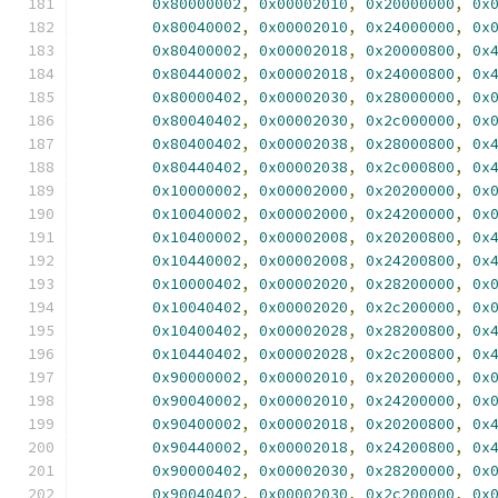
0x80000002
,
0x00002010
,
0x20000000
,
0x
0x80040002
,
0x00002010
,
0x24000000
,
0x
0x80400002
,
0x00002018
,
0x20000800
,
0x
0x80440002
,
0x00002018
,
0x24000800
,
0x
0x80000402
,
0x00002030
,
0x28000000
,
0x
0x80040402
,
0x00002030
,
0x2c000000
,
0x
0x80400402
,
0x00002038
,
0x28000800
,
0x
0x80440402
,
0x00002038
,
0x2c000800
,
0x
0x10000002
,
0x00002000
,
0x20200000
,
0x
0x10040002
,
0x00002000
,
0x24200000
,
0x
0x10400002
,
0x00002008
,
0x20200800
,
0x
0x10440002
,
0x00002008
,
0x24200800
,
0x
0x10000402
,
0x00002020
,
0x28200000
,
0x
0x10040402
,
0x00002020
,
0x2c200000
,
0x
0x10400402
,
0x00002028
,
0x28200800
,
0x
0x10440402
,
0x00002028
,
0x2c200800
,
0x
0x90000002
,
0x00002010
,
0x20200000
,
0x
0x90040002
,
0x00002010
,
0x24200000
,
0x
0x90400002
,
0x00002018
,
0x20200800
,
0x
0x90440002
,
0x00002018
,
0x24200800
,
0x
0x90000402
,
0x00002030
,
0x28200000
,
0x
0x90040402
,
0x00002030
,
0x2c200000
,
0x