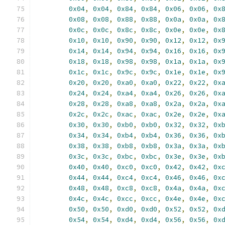
0x04
,
0x04
,
0x84
,
0x84
,
0x06
,
0x06
,
0x
0x08
,
0x08
,
0x88
,
0x88
,
0x0a
,
0x0a
,
0x
0x0c
,
0x0c
,
0x8c
,
0x8c
,
0x0e
,
0x0e
,
0x
0x10
,
0x10
,
0x90
,
0x90
,
0x12
,
0x12
,
0x
0x14
,
0x14
,
0x94
,
0x94
,
0x16
,
0x16
,
0x
0x18
,
0x18
,
0x98
,
0x98
,
0x1a
,
0x1a
,
0x
0x1c
,
0x1c
,
0x9c
,
0x9c
,
0x1e
,
0x1e
,
0x
0x20
,
0x20
,
0xa0
,
0xa0
,
0x22
,
0x22
,
0x
0x24
,
0x24
,
0xa4
,
0xa4
,
0x26
,
0x26
,
0x
0x28
,
0x28
,
0xa8
,
0xa8
,
0x2a
,
0x2a
,
0x
0x2c
,
0x2c
,
0xac
,
0xac
,
0x2e
,
0x2e
,
0x
0x30
,
0x30
,
0xb0
,
0xb0
,
0x32
,
0x32
,
0x
0x34
,
0x34
,
0xb4
,
0xb4
,
0x36
,
0x36
,
0x
0x38
,
0x38
,
0xb8
,
0xb8
,
0x3a
,
0x3a
,
0x
0x3c
,
0x3c
,
0xbc
,
0xbc
,
0x3e
,
0x3e
,
0x
0x40
,
0x40
,
0xc0
,
0xc0
,
0x42
,
0x42
,
0x
0x44
,
0x44
,
0xc4
,
0xc4
,
0x46
,
0x46
,
0x
0x48
,
0x48
,
0xc8
,
0xc8
,
0x4a
,
0x4a
,
0x
0x4c
,
0x4c
,
0xcc
,
0xcc
,
0x4e
,
0x4e
,
0x
0x50
,
0x50
,
0xd0
,
0xd0
,
0x52
,
0x52
,
0x
0x54
,
0x54
,
0xd4
,
0xd4
,
0x56
,
0x56
,
0x