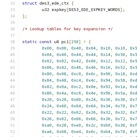
struct
 des3_ede_ctx 
{
	u32 expkey
[
DES3_EDE_EXPKEY_WORDS
];
};
/* Lookup tables for key expansion */
static
const
 u8 pc1
[
256
]
=
{
0x00
,
0x00
,
0x40
,
0x04
,
0x10
,
0x10
,
0x
0x04
,
0x40
,
0x44
,
0x44
,
0x14
,
0x50
,
0x
0x02
,
0x02
,
0x42
,
0x06
,
0x12
,
0x12
,
0x
0x06
,
0x42
,
0x46
,
0x46
,
0x16
,
0x52
,
0x
0x80
,
0x08
,
0xc0
,
0x0c
,
0x90
,
0x18
,
0x
0x84
,
0x48
,
0xc4
,
0x4c
,
0x94
,
0x58
,
0x
0x82
,
0x0a
,
0xc2
,
0x0e
,
0x92
,
0x1a
,
0x
0x86
,
0x4a
,
0xc6
,
0x4e
,
0x96
,
0x5a
,
0x
0x20
,
0x20
,
0x60
,
0x24
,
0x30
,
0x30
,
0x
0x24
,
0x60
,
0x64
,
0x64
,
0x34
,
0x70
,
0x
0x22
,
0x22
,
0x62
,
0x26
,
0x32
,
0x32
,
0x
0x26
,
0x62
,
0x66
,
0x66
,
0x36
,
0x72
,
0x
0xa0
,
0x28
,
0xe0
,
0x2c
,
0xb0
,
0x38
,
0x
0xa4
,
0x68
,
0xe4
,
0x6c
,
0xb4
,
0x78
,
0x