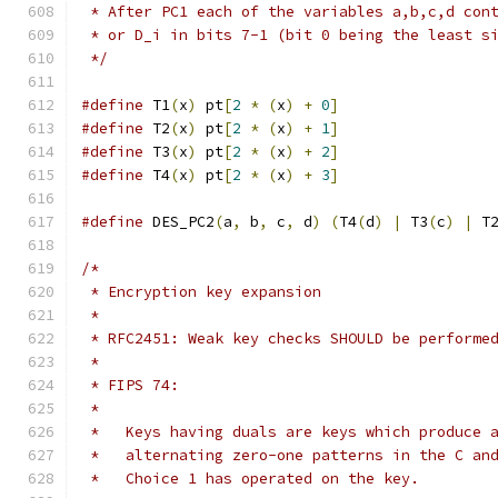
 * After PC1 each of the variables a,b,c,d con
 * or D_i in bits 7-1 (bit 0 being the least s
 */
#define
 T1
(
x
)
 pt
[
2
*
(
x
)
+
0
]
#define
 T2
(
x
)
 pt
[
2
*
(
x
)
+
1
]
#define
 T3
(
x
)
 pt
[
2
*
(
x
)
+
2
]
#define
 T4
(
x
)
 pt
[
2
*
(
x
)
+
3
]
#define
 DES_PC2
(
a
,
 b
,
 c
,
 d
)
(
T4
(
d
)
|
 T3
(
c
)
|
 T
/*
 * Encryption key expansion
 *
 * RFC2451: Weak key checks SHOULD be performe
 *
 * FIPS 74:
 *
 *   Keys having duals are keys which produce 
 *   alternating zero-one patterns in the C an
 *   Choice 1 has operated on the key.