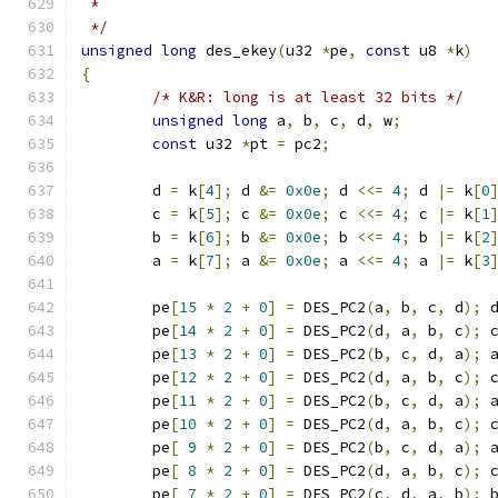
 *
 */
unsigned
long
 des_ekey
(
u32 
*
pe
,
const
 u8 
*
k
)
{
/* K&R: long is at least 32 bits */
unsigned
long
 a
,
 b
,
 c
,
 d
,
 w
;
const
 u32 
*
pt 
=
 pc2
;
	d 
=
 k
[
4
];
 d 
&=
0x0e
;
 d 
<<=
4
;
 d 
|=
 k
[
0
	c 
=
 k
[
5
];
 c 
&=
0x0e
;
 c 
<<=
4
;
 c 
|=
 k
[
1
	b 
=
 k
[
6
];
 b 
&=
0x0e
;
 b 
<<=
4
;
 b 
|=
 k
[
2
	a 
=
 k
[
7
];
 a 
&=
0x0e
;
 a 
<<=
4
;
 a 
|=
 k
[
3
	pe
[
15
*
2
+
0
]
=
 DES_PC2
(
a
,
 b
,
 c
,
 d
);
 
	pe
[
14
*
2
+
0
]
=
 DES_PC2
(
d
,
 a
,
 b
,
 c
);
 
	pe
[
13
*
2
+
0
]
=
 DES_PC2
(
b
,
 c
,
 d
,
 a
);
 
	pe
[
12
*
2
+
0
]
=
 DES_PC2
(
d
,
 a
,
 b
,
 c
);
 
	pe
[
11
*
2
+
0
]
=
 DES_PC2
(
b
,
 c
,
 d
,
 a
);
 
	pe
[
10
*
2
+
0
]
=
 DES_PC2
(
d
,
 a
,
 b
,
 c
);
 
	pe
[
9
*
2
+
0
]
=
 DES_PC2
(
b
,
 c
,
 d
,
 a
);
 
	pe
[
8
*
2
+
0
]
=
 DES_PC2
(
d
,
 a
,
 b
,
 c
);
 
	pe
[
7
*
2
+
0
]
=
 DES_PC2
(
c
,
 d
,
 a
,
 b
);
 