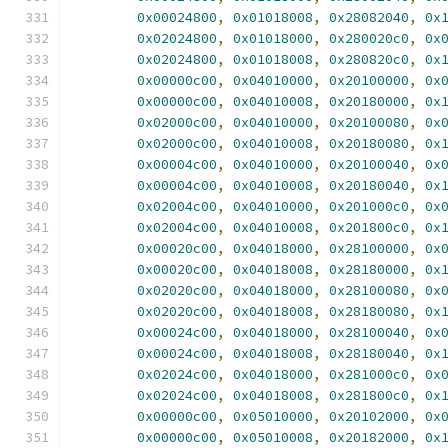
0x00024800
,
0x01018008
,
0x28082040
,
0x
0x02024800
,
0x01018000
,
0x280020c0
,
0x
0x02024800
,
0x01018008
,
0x280820c0
,
0x
0x00000c00
,
0x04010000
,
0x20100000
,
0x
0x00000c00
,
0x04010008
,
0x20180000
,
0x
0x02000c00
,
0x04010000
,
0x20100080
,
0x
0x02000c00
,
0x04010008
,
0x20180080
,
0x
0x00004c00
,
0x04010000
,
0x20100040
,
0x
0x00004c00
,
0x04010008
,
0x20180040
,
0x
0x02004c00
,
0x04010000
,
0x201000c0
,
0x
0x02004c00
,
0x04010008
,
0x201800c0
,
0x
0x00020c00
,
0x04018000
,
0x28100000
,
0x
0x00020c00
,
0x04018008
,
0x28180000
,
0x
0x02020c00
,
0x04018000
,
0x28100080
,
0x
0x02020c00
,
0x04018008
,
0x28180080
,
0x
0x00024c00
,
0x04018000
,
0x28100040
,
0x
0x00024c00
,
0x04018008
,
0x28180040
,
0x
0x02024c00
,
0x04018000
,
0x281000c0
,
0x
0x02024c00
,
0x04018008
,
0x281800c0
,
0x
0x00000c00
,
0x05010000
,
0x20102000
,
0x
0x00000c00
,
0x05010008
,
0x20182000
,
0x