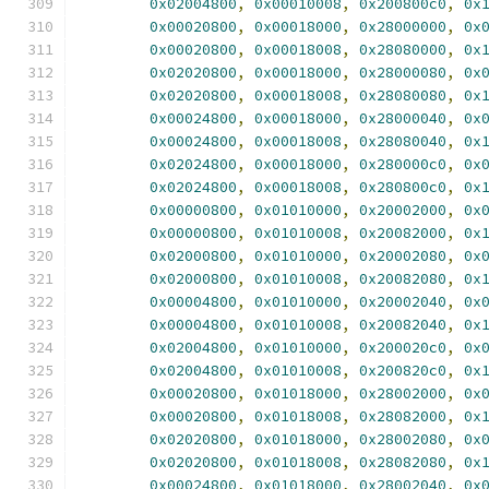
0x02004800
,
0x00010008
,
0x200800c0
,
0x
0x00020800
,
0x00018000
,
0x28000000
,
0x
0x00020800
,
0x00018008
,
0x28080000
,
0x
0x02020800
,
0x00018000
,
0x28000080
,
0x
0x02020800
,
0x00018008
,
0x28080080
,
0x
0x00024800
,
0x00018000
,
0x28000040
,
0x
0x00024800
,
0x00018008
,
0x28080040
,
0x
0x02024800
,
0x00018000
,
0x280000c0
,
0x
0x02024800
,
0x00018008
,
0x280800c0
,
0x
0x00000800
,
0x01010000
,
0x20002000
,
0x
0x00000800
,
0x01010008
,
0x20082000
,
0x
0x02000800
,
0x01010000
,
0x20002080
,
0x
0x02000800
,
0x01010008
,
0x20082080
,
0x
0x00004800
,
0x01010000
,
0x20002040
,
0x
0x00004800
,
0x01010008
,
0x20082040
,
0x
0x02004800
,
0x01010000
,
0x200020c0
,
0x
0x02004800
,
0x01010008
,
0x200820c0
,
0x
0x00020800
,
0x01018000
,
0x28002000
,
0x
0x00020800
,
0x01018008
,
0x28082000
,
0x
0x02020800
,
0x01018000
,
0x28002080
,
0x
0x02020800
,
0x01018008
,
0x28082080
,
0x
0x00024800
,
0x01018000
,
0x28002040
,
0x