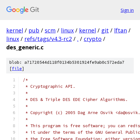
Sign in
kernel
/
pub
/
scm
/
linux
/
kernel
/
git
/
lftan
/
linux
/
refs/tags/v4.3-rc2
/
.
/
crypto
/
des_generic.c
blob: a71720544d118f0134b5301924fe9ab0c572eda7
[
file
]
/*
 * Cryptographic API.
 *
 * DES & Triple DES EDE Cipher Algorithms.
 *
 * Copyright (c) 2005 Dag Arne Osvik <da@osvik
 *
 * This program is free software; you can redi
 * it under the terms of the GNU General Publi
 * the Free Software Foundation; either versio