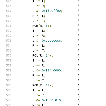
	T  
=
 L
;
			\
	L 
^=
 R
;
			\
	L 
&=
0xff00ff00
;
	\
	R 
^=
 L
;
			\
	L 
^=
 T
;
			\
	ROR
(
R
,
6
);
		\
	T  
=
 L
;
			\
	L 
^=
 R
;
			\
	L 
&=
0xcccccccc
;
	\
	R 
^=
 L
;
			\
	L 
^=
 T
;
			\
	ROL
(
R
,
14
);
		\
	T  
=
 L
;
			\
	L 
^=
 R
;
			\
	L 
&=
0xffff0000
;
	\
	R 
^=
 L
;
			\
	L 
^=
 T
;
			\
	ROR
(
R
,
12
);
		\
	T  
=
 L
;
			\
	L 
^=
 R
;
			\
	L 
&=
0xf0f0f0f0
;
	\
	R 
^=
 L
;
			\