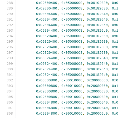
0x02000400
,
0x05000000
,
0x00102080
,
0x
0x02000400
,
0x05000008
,
0x00182080
,
0x
0x00004400
,
0x05000000
,
0x00102040
,
0x
0x00004400
,
0x05000008
,
0x00182040
,
0x
0x02004400
,
0x05000000
,
0x001020c0
,
0x
0x02004400
,
0x05000008
,
0x001820c0
,
0x
0x00020400
,
0x05008000
,
0x08102000
,
0x
0x00020400
,
0x05008008
,
0x08182000
,
0x
0x02020400
,
0x05008000
,
0x08102080
,
0x
0x02020400
,
0x05008008
,
0x08182080
,
0x
0x00024400
,
0x05008000
,
0x08102040
,
0x
0x00024400
,
0x05008008
,
0x08182040
,
0x
0x02024400
,
0x05008000
,
0x081020c0
,
0x
0x02024400
,
0x05008008
,
0x081820c0
,
0x
0x00000800
,
0x00010000
,
0x20000000
,
0x
0x00000800
,
0x00010008
,
0x20080000
,
0x
0x02000800
,
0x00010000
,
0x20000080
,
0x
0x02000800
,
0x00010008
,
0x20080080
,
0x
0x00004800
,
0x00010000
,
0x20000040
,
0x
0x00004800
,
0x00010008
,
0x20080040
,
0x
0x02004800
,
0x00010000
,
0x200000c0
,
0x