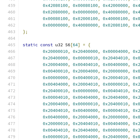
0x42080100
,
0x00080100
,
0x42000000
,
0x
0x02080000
,
0x00000000
,
0x40080000
,
0x
0x00080100
,
0x02000100
,
0x40000100
,
0x
0x00000000
,
0x40080000
,
0x02080100
,
0x
};
static
const
 u32 S6
[
64
]
=
{
0x20000010
,
0x20400000
,
0x00004000
,
0x
0x20400000
,
0x00000010
,
0x20404010
,
0x
0x20004000
,
0x00404010
,
0x00400000
,
0x
0x00400010
,
0x20004000
,
0x20000000
,
0x
0x00000000
,
0x00400010
,
0x20004010
,
0x
0x00404000
,
0x20004010
,
0x00000010
,
0x
0x20400010
,
0x00000000
,
0x00404010
,
0x
0x00004010
,
0x00404000
,
0x20404000
,
0x
0x20004000
,
0x00000010
,
0x20400010
,
0x
0x20404010
,
0x00400000
,
0x00004010
,
0x
0x00400000
,
0x20004000
,
0x20000000
,
0x
0x20000010
,
0x20404010
,
0x00404000
,
0x
0x00404010
,
0x20404000
,
0x00000000
,
0x
0x00000010
,
0x00004000
,
0x20400000
,
0x