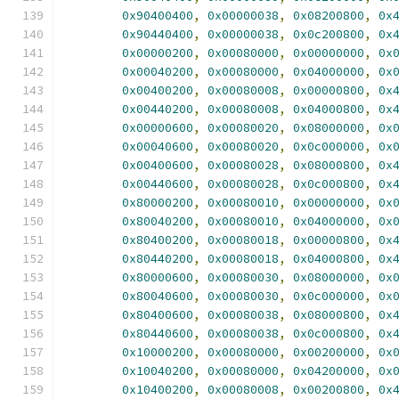
0x90400400
,
0x00000038
,
0x08200800
,
0x
0x90440400
,
0x00000038
,
0x0c200800
,
0x
0x00000200
,
0x00080000
,
0x00000000
,
0x
0x00040200
,
0x00080000
,
0x04000000
,
0x
0x00400200
,
0x00080008
,
0x00000800
,
0x
0x00440200
,
0x00080008
,
0x04000800
,
0x
0x00000600
,
0x00080020
,
0x08000000
,
0x
0x00040600
,
0x00080020
,
0x0c000000
,
0x
0x00400600
,
0x00080028
,
0x08000800
,
0x
0x00440600
,
0x00080028
,
0x0c000800
,
0x
0x80000200
,
0x00080010
,
0x00000000
,
0x
0x80040200
,
0x00080010
,
0x04000000
,
0x
0x80400200
,
0x00080018
,
0x00000800
,
0x
0x80440200
,
0x00080018
,
0x04000800
,
0x
0x80000600
,
0x00080030
,
0x08000000
,
0x
0x80040600
,
0x00080030
,
0x0c000000
,
0x
0x80400600
,
0x00080038
,
0x08000800
,
0x
0x80440600
,
0x00080038
,
0x0c000800
,
0x
0x10000200
,
0x00080000
,
0x00200000
,
0x
0x10040200
,
0x00080000
,
0x04200000
,
0x
0x10400200
,
0x00080008
,
0x00200800
,
0x