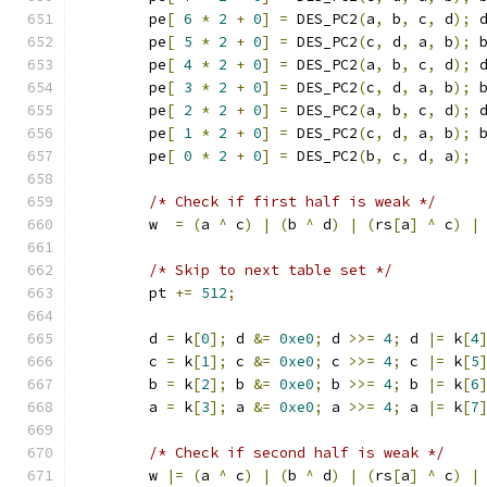
	pe
[
6
*
2
+
0
]
=
 DES_PC2
(
a
,
 b
,
 c
,
 d
);
 
	pe
[
5
*
2
+
0
]
=
 DES_PC2
(
c
,
 d
,
 a
,
 b
);
 
	pe
[
4
*
2
+
0
]
=
 DES_PC2
(
a
,
 b
,
 c
,
 d
);
 
	pe
[
3
*
2
+
0
]
=
 DES_PC2
(
c
,
 d
,
 a
,
 b
);
 
	pe
[
2
*
2
+
0
]
=
 DES_PC2
(
a
,
 b
,
 c
,
 d
);
 
	pe
[
1
*
2
+
0
]
=
 DES_PC2
(
c
,
 d
,
 a
,
 b
);
 
	pe
[
0
*
2
+
0
]
=
 DES_PC2
(
b
,
 c
,
 d
,
 a
);
/* Check if first half is weak */
	w  
=
(
a 
^
 c
)
|
(
b 
^
 d
)
|
(
rs
[
a
]
^
 c
)
|
/* Skip to next table set */
	pt 
+=
512
;
	d 
=
 k
[
0
];
 d 
&=
0xe0
;
 d 
>>=
4
;
 d 
|=
 k
[
4
	c 
=
 k
[
1
];
 c 
&=
0xe0
;
 c 
>>=
4
;
 c 
|=
 k
[
5
	b 
=
 k
[
2
];
 b 
&=
0xe0
;
 b 
>>=
4
;
 b 
|=
 k
[
6
	a 
=
 k
[
3
];
 a 
&=
0xe0
;
 a 
>>=
4
;
 a 
|=
 k
[
7
/* Check if second half is weak */
	w 
|=
(
a 
^
 c
)
|
(
b 
^
 d
)
|
(
rs
[
a
]
^
 c
)
|