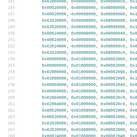
0x02004000
,
0x00000008
,
0x000800c0
,
0x
0x00020000
,
0x00008000
,
0x08000000
,
0x
0x00020000
,
0x00008008
,
0x08080000
,
0x
0x02020000
,
0x00008000
,
0x08000080
,
0x
0x02020000
,
0x00008008
,
0x08080080
,
0x
0x00024000
,
0x00008000
,
0x08000040
,
0x
0x00024000
,
0x00008008
,
0x08080040
,
0x
0x02024000
,
0x00008000
,
0x080000c0
,
0x
0x02024000
,
0x00008008
,
0x080800c0
,
0x
0x00000000
,
0x01000000
,
0x00002000
,
0x
0x00000000
,
0x01000008
,
0x00082000
,
0x
0x02000000
,
0x01000000
,
0x00002080
,
0x
0x02000000
,
0x01000008
,
0x00082080
,
0x
0x00004000
,
0x01000000
,
0x00002040
,
0x
0x00004000
,
0x01000008
,
0x00082040
,
0x
0x02004000
,
0x01000000
,
0x000020c0
,
0x
0x02004000
,
0x01000008
,
0x000820c0
,
0x
0x00020000
,
0x01008000
,
0x08002000
,
0x
0x00020000
,
0x01008008
,
0x08082000
,
0x
0x02020000
,
0x01008000
,
0x08002080
,
0x
0x02020000
,
0x01008008
,
0x08082080
,
0x
0x00024000
,
0x01008000
,
0x08002040
,
0x