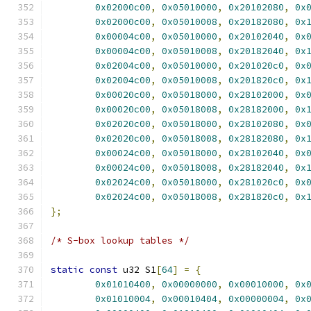
0x02000c00
,
0x05010000
,
0x20102080
,
0x
0x02000c00
,
0x05010008
,
0x20182080
,
0x
0x00004c00
,
0x05010000
,
0x20102040
,
0x
0x00004c00
,
0x05010008
,
0x20182040
,
0x
0x02004c00
,
0x05010000
,
0x201020c0
,
0x
0x02004c00
,
0x05010008
,
0x201820c0
,
0x
0x00020c00
,
0x05018000
,
0x28102000
,
0x
0x00020c00
,
0x05018008
,
0x28182000
,
0x
0x02020c00
,
0x05018000
,
0x28102080
,
0x
0x02020c00
,
0x05018008
,
0x28182080
,
0x
0x00024c00
,
0x05018000
,
0x28102040
,
0x
0x00024c00
,
0x05018008
,
0x28182040
,
0x
0x02024c00
,
0x05018000
,
0x281020c0
,
0x
0x02024c00
,
0x05018008
,
0x281820c0
,
0x
};
/* S-box lookup tables */
static
const
 u32 S1
[
64
]
=
{
0x01010400
,
0x00000000
,
0x00010000
,
0x
0x01010004
,
0x00010404
,
0x00000004
,
0x