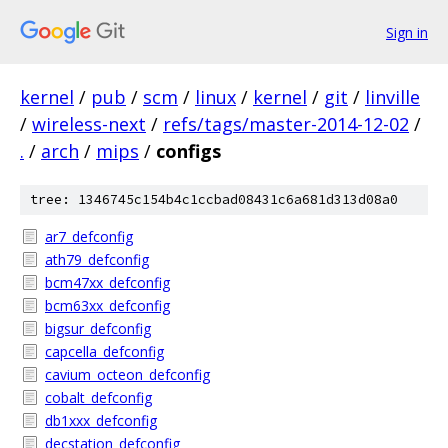
Sign in
kernel
/
pub
/
scm
/
linux
/
kernel
/
git
/
linville
/
wireless-next
/
refs/tags/master-2014-12-02
/
.
/
arch
/
mips
/
configs
tree: 1346745c154b4c1ccbad08431c6a681d313d08a0
ar7_defconfig
ath79_defconfig
bcm47xx_defconfig
bcm63xx_defconfig
bigsur_defconfig
capcella_defconfig
cavium_octeon_defconfig
cobalt_defconfig
db1xxx_defconfig
decstation_defconfig