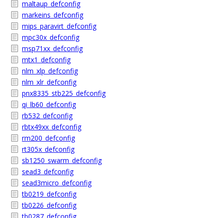
maltaup_defconfig
markeins_defconfig
mips_paravirt_defconfig
mpc30x_defconfig
msp71xx_defconfig
mtx1_defconfig
nlm_xlp_defconfig
nlm_xlr_defconfig
pnx8335_stb225_defconfig
qi_lb60_defconfig
rb532_defconfig
rbtx49xx_defconfig
rm200_defconfig
rt305x_defconfig
sb1250_swarm_defconfig
sead3_defconfig
sead3micro_defconfig
tb0219_defconfig
tb0226_defconfig
tb0287_defconfig