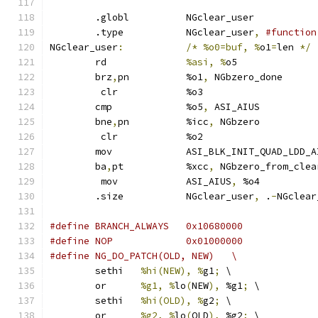
	.globl		NGclear_user
	.type		NGclear_user
,
#function
NGclear_user
:
/*
%o0=buf, %
o1
=
len 
*/
	rd		
%asi, %
o5
	brz
,
pn		%o1
,
 NGbzero_done
	 clr		%o3
	cmp		%o5
,
 ASI_AIUS
	bne
,
pn		%icc
,
 NGbzero
	 clr		%o2
	mov		ASI_BLK_INIT_QUAD_LDD_
	ba
,
pt		%xcc
,
 NGbzero_from_clea
	 mov		ASI_AIUS
,
 %o4
	.size		NGclear_user
,
 .
-
NGclear
#define BRANCH_ALWAYS	0x10680000
#define NOP		0x01000000
#define NG_DO_PATCH(OLD, NEW)	\
	sethi	
%hi(NEW), %
g1
;
 \
	or	
%g1, %
lo
(
NEW
),
 %g1
;
 \
	sethi	
%hi(OLD), %
g2
;
 \
	or	
%g2, %
lo
(
OLD
),
 %g2
;
 \