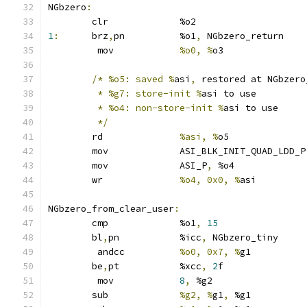
NGbzero
:
	clr		%o2
1
:
	brz
,
pn		%o1
,
 NGbzero_return
	 mov		
%o0, %
o3
/*
%o5: saved %
asi
,
 restored at NGbzero
*
%g7: store-init %
asi to use
*
%o4:	non-store-init %
asi to use
*/
	rd		
%asi, %
o5
	mov		ASI_BLK_INIT_QUAD_LDD_P
	mov		ASI_P
,
 %o4
	wr		
%o4, 0x0, %
asi
NGbzero_from_clear_user
:
	cmp		%o1
,
15
	bl
,
pn		%icc
,
 NGbzero_tiny
	 andcc		
%o0, 0x7, %
g1
	be
,
pt		%xcc
,
2
f
	 mov		
8
,
 %g2
	sub		
%g2, %
g1
,
 %g1