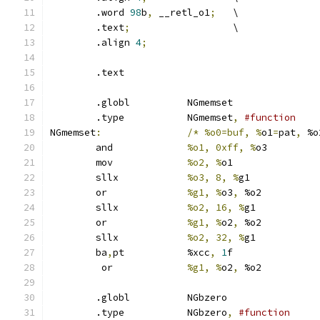
	.word 
98
b
,
 __retl_o1
;
	\
	.text
;
			\
	.align 
4
;
	.text
	.globl		NGmemset
	.type		NGmemset
,
#function
NGmemset
:
/*
%o0=buf, %
o1
=
pat
,
 %o
	and		
%o1, 0xff, %
o3
	mov		
%o2, %
o1
	sllx		
%o3, 8, %
g1
	or		
%g1, %
o3
,
 %o2
	sllx		
%o2, 16, %
g1
	or		
%g1, %
o2
,
 %o2
	sllx		
%o2, 32, %
g1
	ba
,
pt		%xcc
,
1
f
	 or		
%g1, %
o2
,
 %o2
	.globl		NGbzero
	.type		NGbzero
,
#function