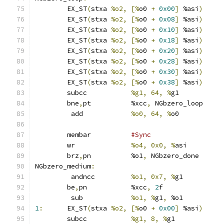
	EX_ST
(
stxa 
%o2, [%
o0 
+
0x00
]
 %asi
)
	EX_ST
(
stxa 
%o2, [%
o0 
+
0x08
]
 %asi
)
	EX_ST
(
stxa 
%o2, [%
o0 
+
0x10
]
 %asi
)
	EX_ST
(
stxa 
%o2, [%
o0 
+
0x18
]
 %asi
)
	EX_ST
(
stxa 
%o2, [%
o0 
+
0x20
]
 %asi
)
	EX_ST
(
stxa 
%o2, [%
o0 
+
0x28
]
 %asi
)
	EX_ST
(
stxa 
%o2, [%
o0 
+
0x30
]
 %asi
)
	EX_ST
(
stxa 
%o2, [%
o0 
+
0x38
]
 %asi
)
	subcc		
%g1, 64, %
g1
	bne
,
pt		%xcc
,
 NGbzero_loop
	 add		
%o0, 64, %
o0
	membar		
#Sync
	wr		
%o4, 0x0, %
asi
	brz
,
pn		%o1
,
 NGbzero_done
NGbzero_medium
:
	 andncc		
%o1, 0x7, %
g1
	be
,
pn		%xcc
,
2
f
	 sub		
%o1, %
g1
,
 %o1
1
:
	EX_ST
(
stxa 
%o2, [%
o0 
+
0x00
]
 %asi
)
	subcc		
%g1, 8, %
g1