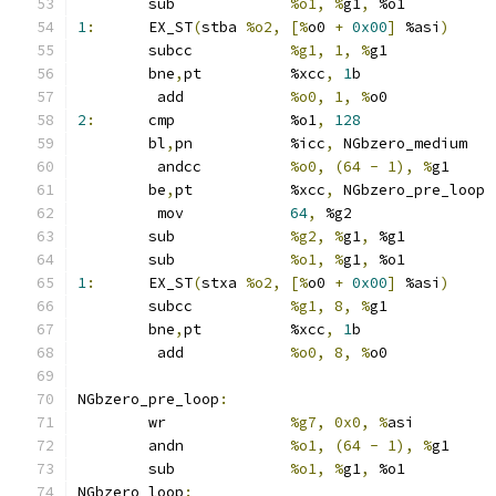
	sub		
%o1, %
g1
,
 %o1
1
:
	EX_ST
(
stba 
%o2, [%
o0 
+
0x00
]
 %asi
)
	subcc		
%g1, 1, %
g1
	bne
,
pt		%xcc
,
1
b
	 add		
%o0, 1, %
o0
2
:
	cmp		%o1
,
128
	bl
,
pn		%icc
,
 NGbzero_medium
	 andcc		
%o0, (64 - 1), %
g1
	be
,
pt		%xcc
,
 NGbzero_pre_loop
	 mov		
64
,
 %g2
	sub		
%g2, %
g1
,
 %g1
	sub		
%o1, %
g1
,
 %o1
1
:
	EX_ST
(
stxa 
%o2, [%
o0 
+
0x00
]
 %asi
)
	subcc		
%g1, 8, %
g1
	bne
,
pt		%xcc
,
1
b
	 add		
%o0, 8, %
o0
NGbzero_pre_loop
:
	wr		
%g7, 0x0, %
asi
	andn		
%o1, (64 - 1), %
g1
	sub		
%o1, %
g1
,
 %o1
NGbzero_loop
: