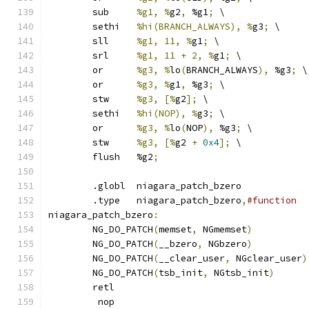
	sub	
%g1, %
g2
,
 %g1
;
 \
	sethi	
%hi(BRANCH_ALWAYS), %
g3
;
 \
	sll	
%g1, 11, %
g1
;
 \
	srl	
%g1, 11 + 2, %
g1
;
 \
	or	
%g3, %
lo
(
BRANCH_ALWAYS
),
 %g3
;
 \
	or	
%g3, %
g1
,
 %g3
;
 \
	stw	
%g3, [%
g2
];
 \
	sethi	
%hi(NOP), %
g3
;
 \
	or	
%g3, %
lo
(
NOP
),
 %g3
;
 \
	stw	
%g3, [%
g2 
+
0x4
];
 \
	flush	%g2
;
	.globl	niagara_patch_bzero
	.type	niagara_patch_bzero
,
#function
niagara_patch_bzero
:
	NG_DO_PATCH
(
memset
,
 NGmemset
)
	NG_DO_PATCH
(
__bzero
,
 NGbzero
)
	NG_DO_PATCH
(
__clear_user
,
 NGclear_user
)
	NG_DO_PATCH
(
tsb_init
,
 NGtsb_init
)
	retl
	 nop