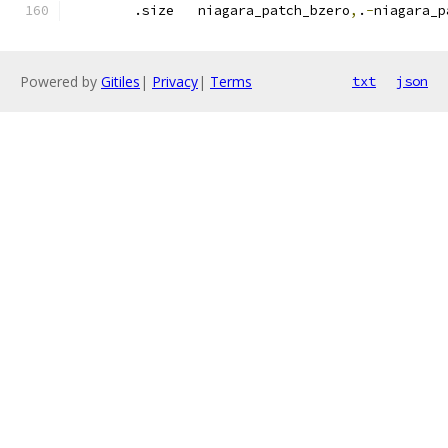
	.size	niagara_patch_bzero
,
.
-
niagara_p
Powered by
Gitiles
|
Privacy
|
Terms
txt
json