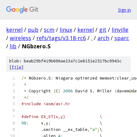
Sign in
kernel
/
pub
/
scm
/
linux
/
kernel
/
git
/
linville
/
wireless
/
refs/tags/v3.18-rc6
/
.
/
arch
/
sparc
/
lib
/
NGbzero.S
blob: beab29bf419b606ae23a7c1e8151e2527bc0943c
[
file
]
/*
 NGbzero.S
:
 Niagara optimized memset
/
clear_us
*
*
 Copyright 
(
C
)
2006
 David S. Miller 
(
davem
@
da
*/
#include <asm/asi.h>
#define EX_ST(x,y)		\
98
:
	x
,
y
;
			\
	.section __ex_table
,
"a"
;
\
	.align 
4
;
		\