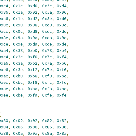
0xc4
,
0x1c
,
0xd0
,
0x5c
,
0xd4
,
0x86
,
0x1a
,
0x92
,
0x5a
,
0x96
,
0xc6
,
0x1e
,
0xd2
,
0x5e
,
0xd6
,
0x8c
,
0x98
,
0x98
,
0xd8
,
0x9c
,
0xcc
,
0x9c
,
0xd8
,
0xdc
,
0xdc
,
0x8e
,
0x9a
,
0x9a
,
0xda
,
0x9e
,
0xce
,
0x9e
,
0xda
,
0xde
,
0xde
,
0xa4
,
0x38
,
0xb0
,
0x78
,
0xb4
,
0xe4
,
0x3c
,
0xf0
,
0x7c
,
0xf4
,
0xa6
,
0x3a
,
0xb2
,
0x7a
,
0xb6
,
0xe6
,
0x3e
,
0xf2
,
0x7e
,
0xf6
,
0xac
,
0xb8
,
0xb8
,
0xf8
,
0xbc
,
0xec
,
0xbc
,
0xf8
,
0xfc
,
0xfc
,
0xae
,
0xba
,
0xba
,
0xfa
,
0xbe
,
0xee
,
0xbe
,
0xfa
,
0xfe
,
0xfe
{
0x80
,
0x02
,
0x02
,
0x82
,
0x82
,
0x84
,
0x06
,
0x06
,
0x86
,
0x86
,
0x88
,
0x0a
,
0x0a
,
0x8a
,
0x8a
,