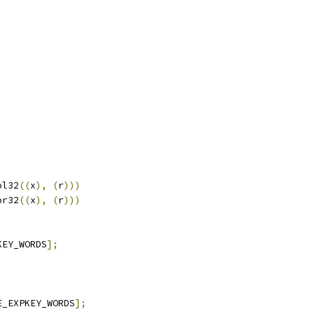
ol32
((
x
),
(
r
)))
or32
((
x
),
(
r
)))
KEY_WORDS
];
E_EXPKEY_WORDS
];