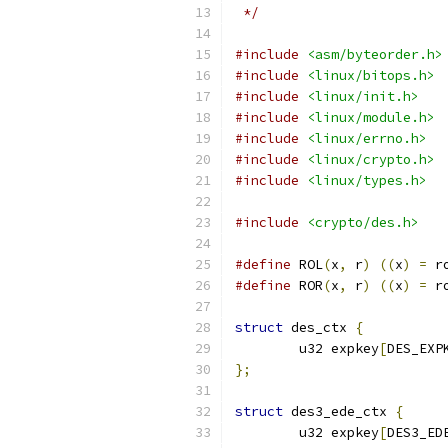
 */
#include
<asm/byteorder.h>
#include
<linux/bitops.h>
#include
<linux/init.h>
#include
<linux/module.h>
#include
<linux/errno.h>
#include
<linux/crypto.h>
#include
<linux/types.h>
#include
<crypto/des.h>
#define
 ROL
(
x
,
 r
)
((
x
)
=
 r
#define
 ROR
(
x
,
 r
)
((
x
)
=
 r
struct
 des_ctx 
{
	u32 expkey
[
DES_EXP
};
struct
 des3_ede_ctx 
{
	u32 expkey
[
DES3_ED