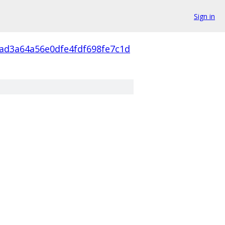
Sign in
ad3a64a56e0dfe4fdf698fe7c1d