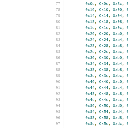
0x0c
,
0x0c
,
0x8c
,
0x10
,
0x10
,
0x90
,
0x14
,
0x14
,
0x94
,
0x18
,
0x18
,
0x98
,
0x1c
,
0x1c
,
0x9c
,
0x20
,
0x20
,
0xa0
,
0x24
,
0x24
,
0xa4
,
0x28
,
0x28
,
0xa8
,
0x2c
,
0x2c
,
0xac
,
0x30
,
0x30
,
0xb0
,
0x34
,
0x34
,
0xb4
,
0x38
,
0x38
,
0xb8
,
0x3c
,
0x3c
,
0xbc
,
0x40
,
0x40
,
0xc0
,
0x44
,
0x44
,
0xc4
,
0x48
,
0x48
,
0xc8
,
0x4c
,
0x4c
,
0xcc
,
0x50
,
0x50
,
0xd0
,
0x54
,
0x54
,
0xd4
,
0x58
,
0x58
,
0xd8
,
0x5c
,
0x5c
,
0xdc
,