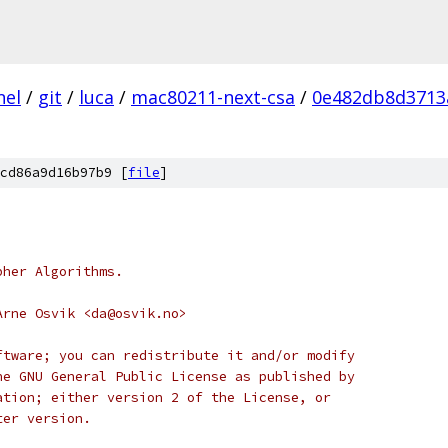
nel
/
git
/
luca
/
mac80211-next-csa
/
0e482db8d3713
cd86a9d16b97b9 [
file
]
pher Algorithms.
Arne Osvik <da@osvik.no>
ftware; you can redistribute it and/or modify
he GNU General Public License as published by
ation; either version 2 of the License, or
ter version.