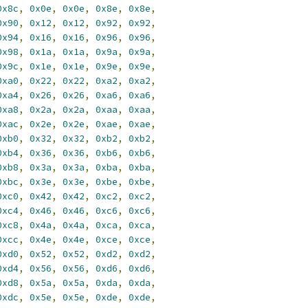
0x8c
,
0x0e
,
0x0e
,
0x8e
,
0x8e
,
0x90
,
0x12
,
0x12
,
0x92
,
0x92
,
0x94
,
0x16
,
0x16
,
0x96
,
0x96
,
0x98
,
0x1a
,
0x1a
,
0x9a
,
0x9a
,
0x9c
,
0x1e
,
0x1e
,
0x9e
,
0x9e
,
0xa0
,
0x22
,
0x22
,
0xa2
,
0xa2
,
0xa4
,
0x26
,
0x26
,
0xa6
,
0xa6
,
0xa8
,
0x2a
,
0x2a
,
0xaa
,
0xaa
,
0xac
,
0x2e
,
0x2e
,
0xae
,
0xae
,
0xb0
,
0x32
,
0x32
,
0xb2
,
0xb2
,
0xb4
,
0x36
,
0x36
,
0xb6
,
0xb6
,
0xb8
,
0x3a
,
0x3a
,
0xba
,
0xba
,
0xbc
,
0x3e
,
0x3e
,
0xbe
,
0xbe
,
0xc0
,
0x42
,
0x42
,
0xc2
,
0xc2
,
0xc4
,
0x46
,
0x46
,
0xc6
,
0xc6
,
0xc8
,
0x4a
,
0x4a
,
0xca
,
0xca
,
0xcc
,
0x4e
,
0x4e
,
0xce
,
0xce
,
0xd0
,
0x52
,
0x52
,
0xd2
,
0xd2
,
0xd4
,
0x56
,
0x56
,
0xd6
,
0xd6
,
0xd8
,
0x5a
,
0x5a
,
0xda
,
0xda
,
0xdc
,
0x5e
,
0x5e
,
0xde
,
0xde
,