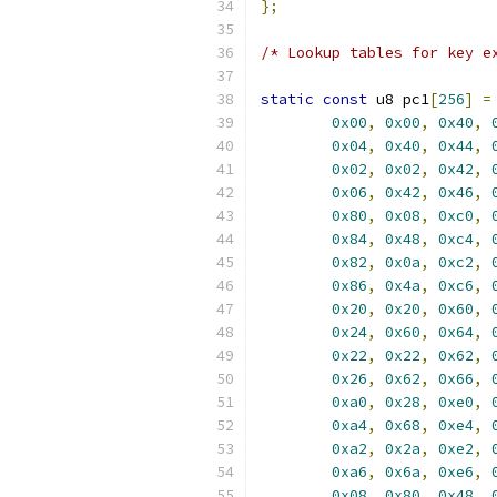
};
/* Lookup tables for key e
static
const
 u8 pc1
[
256
]
=
0x00
,
0x00
,
0x40
,
0x04
,
0x40
,
0x44
,
0x02
,
0x02
,
0x42
,
0x06
,
0x42
,
0x46
,
0x80
,
0x08
,
0xc0
,
0x84
,
0x48
,
0xc4
,
0x82
,
0x0a
,
0xc2
,
0x86
,
0x4a
,
0xc6
,
0x20
,
0x20
,
0x60
,
0x24
,
0x60
,
0x64
,
0x22
,
0x22
,
0x62
,
0x26
,
0x62
,
0x66
,
0xa0
,
0x28
,
0xe0
,
0xa4
,
0x68
,
0xe4
,
0xa2
,
0x2a
,
0xe2
,
0xa6
,
0x6a
,
0xe6
,
0x08
,
0x80
,
0x48
,