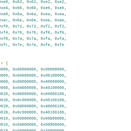
0xe0
,
0x62
,
0x62
,
0xe2
,
0xe2
,
0xe4
,
0x66
,
0x66
,
0xe6
,
0xe6
,
0xe8
,
0x6a
,
0x6a
,
0xea
,
0xea
,
0xec
,
0x6e
,
0x6e
,
0xee
,
0xee
,
0xf0
,
0x72
,
0x72
,
0xf2
,
0xf2
,
0xf4
,
0x76
,
0x76
,
0xf6
,
0xf6
,
0xf8
,
0x7a
,
0x7a
,
0xfa
,
0xfa
,
0xfc
,
0x7e
,
0x7e
,
0xfe
,
0xfe
=
{
0000
,
0x00000000
,
0x00000000
,
0000
,
0x04000000
,
0x00100000
,
0008
,
0x00000800
,
0x40000000
,
0008
,
0x04000800
,
0x40100000
,
0020
,
0x08000000
,
0x00000100
,
0020
,
0x0c000000
,
0x00100100
,
0028
,
0x08000800
,
0x40000100
,
0028
,
0x0c000800
,
0x40100100
,
0010
,
0x00000000
,
0x00800000
,
0010
,
0x04000000
,
0x00900000
,
0018
,
0x00000800
,
0x40800000
,