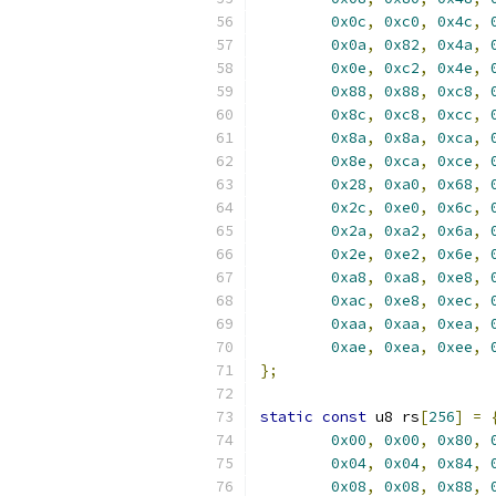
0x0c
,
0xc0
,
0x4c
,
0x0a
,
0x82
,
0x4a
,
0x0e
,
0xc2
,
0x4e
,
0x88
,
0x88
,
0xc8
,
0x8c
,
0xc8
,
0xcc
,
0x8a
,
0x8a
,
0xca
,
0x8e
,
0xca
,
0xce
,
0x28
,
0xa0
,
0x68
,
0x2c
,
0xe0
,
0x6c
,
0x2a
,
0xa2
,
0x6a
,
0x2e
,
0xe2
,
0x6e
,
0xa8
,
0xa8
,
0xe8
,
0xac
,
0xe8
,
0xec
,
0xaa
,
0xaa
,
0xea
,
0xae
,
0xea
,
0xee
,
};
static
const
 u8 rs
[
256
]
=
0x00
,
0x00
,
0x80
,
0x04
,
0x04
,
0x84
,
0x08
,
0x08
,
0x88
,