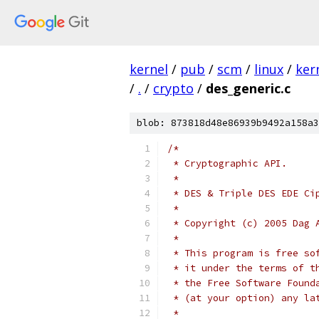
kernel
/
pub
/
scm
/
linux
/
ker
/
.
/
crypto
/
des_generic.c
blob: 873818d48e86939b9492a158a3
/*
 * Cryptographic API.
 *
 * DES & Triple DES EDE Ci
 *
 * Copyright (c) 2005 Dag 
 *
 * This program is free so
 * it under the terms of t
 * the Free Software Found
 * (at your option) any la
 *