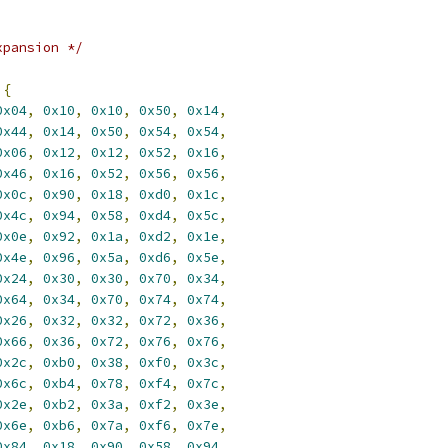
xpansion */
{
0x04
,
0x10
,
0x10
,
0x50
,
0x14
,
0x44
,
0x14
,
0x50
,
0x54
,
0x54
,
0x06
,
0x12
,
0x12
,
0x52
,
0x16
,
0x46
,
0x16
,
0x52
,
0x56
,
0x56
,
0x0c
,
0x90
,
0x18
,
0xd0
,
0x1c
,
0x4c
,
0x94
,
0x58
,
0xd4
,
0x5c
,
0x0e
,
0x92
,
0x1a
,
0xd2
,
0x1e
,
0x4e
,
0x96
,
0x5a
,
0xd6
,
0x5e
,
0x24
,
0x30
,
0x30
,
0x70
,
0x34
,
0x64
,
0x34
,
0x70
,
0x74
,
0x74
,
0x26
,
0x32
,
0x32
,
0x72
,
0x36
,
0x66
,
0x36
,
0x72
,
0x76
,
0x76
,
0x2c
,
0xb0
,
0x38
,
0xf0
,
0x3c
,
0x6c
,
0xb4
,
0x78
,
0xf4
,
0x7c
,
0x2e
,
0xb2
,
0x3a
,
0xf2
,
0x3e
,
0x6e
,
0xb6
,
0x7a
,
0xf6
,
0x7e
,
0x84
,
0x18
,
0x90
,
0x58
,
0x94
,