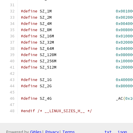
#define
 SZ_1M				
0x00100
#define
 SZ_2M				
0x00200
#define
 SZ_4M				
0x00400
#define
 SZ_8M				
0x00800
#define
 SZ_16M				
0x01000
#define
 SZ_32M				
0x02000
#define
 SZ_64M				
0x04000
#define
 SZ_128M				
0x08000
#define
 SZ_256M				
0x10000
#define
 SZ_512M				
0x20000
#define
 SZ_1G				
0x40000
#define
 SZ_2G				
0x80000
#define
 SZ_4G				_AC
(
0x1
#endif
/* __LINUX_SIZES_H__ */
Powered by
Gitiles
|
Privacy
|
Terms
txt
json