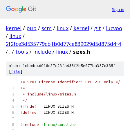
Sign in
kernel
/
pub
/
scm
/
linux
/
kernel
/
git
/
lucvoo
/
linux
/
2f2fce3d535779cb1b0d77ce839029d5d875d4f4
/
.
/
tools
/
include
/
linux
/
sizes.h
blob: 1cbb4c4d016e37c23fa456f2b5e977ba357c385f
[
file
]
/* SPDX-License-Identifier: GPL-2.0-only */
/*
 * include/linux/sizes.h
 */
#ifndef
 __LINUX_SIZES_H__
#define
 __LINUX_SIZES_H__
#include
<linux/const.h>