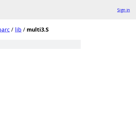
Sign in
parc
/
lib
/
multi3.S