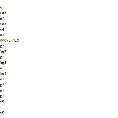
o5
%
o5
g7
%
o5
o4
o5
000), %
g3
g7
%
g7
g3
%g3
o5
%
o4
o1
g2
g1
g1
o0
o0