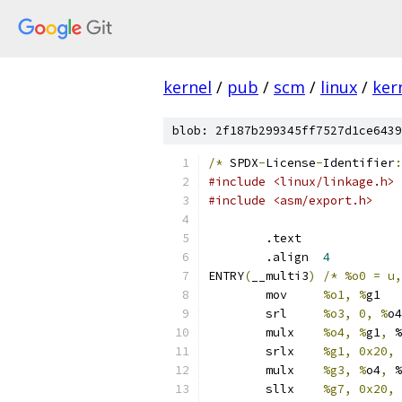
kernel
/
pub
/
scm
/
linux
/
ker
blob: 2f187b299345ff7527d1ce6439
/*
 SPDX
-
License
-
Identifier
:
#include <linux/linkage.h>
#include <asm/export.h>
	.text
	.align	
4
ENTRY
(
__multi3
)
/*
%o0 = u,
	mov	
%o1, %
g1
	srl	
%o3, 0, %
o4
	mulx	
%o4, %
g1
,
 %
	srlx	
%g1, 0x20, 
	mulx	
%g3, %
o4
,
 %
	sllx	
%g7, 0x20, 