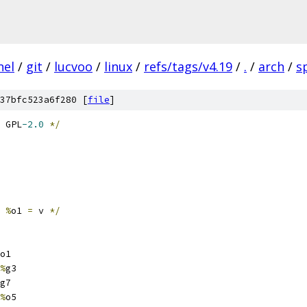
nel
/
git
/
lucvoo
/
linux
/
refs/tags/v4.19
/
.
/
arch
/
s
37bfc523a6f280 [
file
]
 GPL
-2.0
*/
 %
o1 
=
 v 
*/
o1
%
g3
g7
%
o5