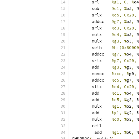
	srl	
%g1, 0, %
o4
	sub	
%o1, %
o5
,
 %
	srlx	
%o5, 0x20, 
	addcc	
%g7, %
o5
,
 %
	srlx	
%o3, 0x20, 
	mulx	
%o4, %
o5
,
 %
	mulx	
%g3, %
o5
,
 %
	sethi	
%hi(0x80000
	addcc	
%g7, %
o4
,
 %
	srlx	
%g7, 0x20, 
	add	
%g3, %
g3
,
 %
	movcc	
%xcc, %
g0
,
 
	addcc	
%o5, %
g7
,
 %
	sllx	
%o4, 0x20, 
	add	
%o1, %
o4
,
 %
	add	
%o5, %
g3
,
 %
	mulx	
%g1, %
o2
,
 %
	add	
%g1, %
g2
,
 %
	mulx	
%o0, %
o3
,
 %
	retl
	 add	
%g1, %
o0
,
 %
ENDPROC
(
__multi3
)