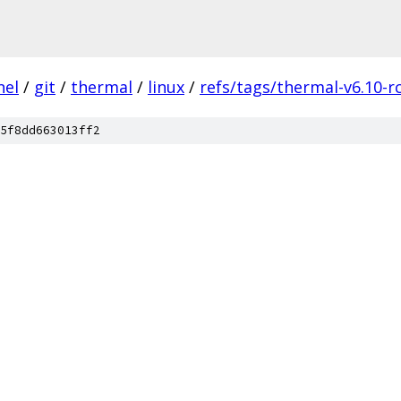
nel
/
git
/
thermal
/
linux
/
refs/tags/thermal-v6.10-r
5f8dd663013ff2