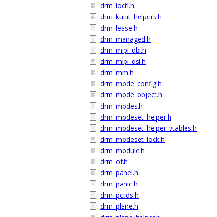
drm_ioctl.h
drm_kunit_helpers.h
drm_lease.h
drm_managed.h
drm_mipi_dbi.h
drm_mipi_dsi.h
drm_mm.h
drm_mode_config.h
drm_mode_object.h
drm_modes.h
drm_modeset_helper.h
drm_modeset_helper_vtables.h
drm_modeset_lock.h
drm_module.h
drm_of.h
drm_panel.h
drm_panic.h
drm_pciids.h
drm_plane.h