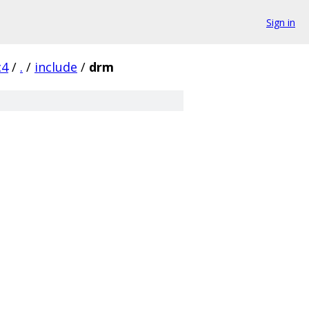
Sign in
c4
/
.
/
include
/
drm