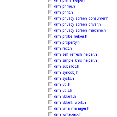
drm_plane_helper.h
drm_prime.h
drm_print.h
drm_privacy_screen_consumer.h
drm_privacy_screen_driver.h
drm_privacy_screen_machine.h
drm_probe_helper.h
drm_property.h
drm_rect.h
drm_self_refresh_helper.h
drm_simple_kms_helper.h
drm_suballoc.h
drm_syncobj.h
drm_sysfs.h
drm_util.h
drm_utils.h
drm_vblank.h
drm_vblank_work.h
drm_vma_manager.h
drm_writeback.h