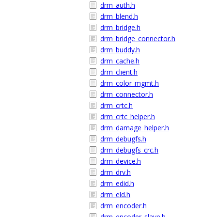
drm_auth.h
drm_blend.h
drm_bridge.h
drm_bridge_connector.h
drm_buddy.h
drm_cache.h
drm_client.h
drm_color_mgmt.h
drm_connector.h
drm_crtc.h
drm_crtc_helper.h
drm_damage_helper.h
drm_debugfs.h
drm_debugfs_crc.h
drm_device.h
drm_drv.h
drm_edid.h
drm_eld.h
drm_encoder.h
drm_encoder_slave.h