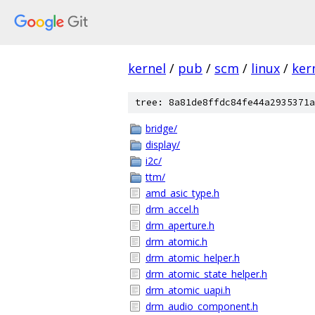
kernel
/
pub
/
scm
/
linux
/
ker
tree: 8a81de8ffdc84fe44a2935371a
bridge/
display/
i2c/
ttm/
amd_asic_type.h
drm_accel.h
drm_aperture.h
drm_atomic.h
drm_atomic_helper.h
drm_atomic_state_helper.h
drm_atomic_uapi.h
drm_audio_component.h