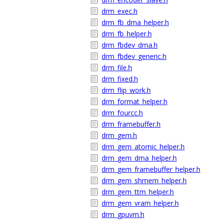
drm_exec.h
drm_fb_dma_helper.h
drm_fb_helper.h
drm_fbdev_dma.h
drm_fbdev_generic.h
drm_file.h
drm_fixed.h
drm_flip_work.h
drm_format_helper.h
drm_fourcc.h
drm_framebuffer.h
drm_gem.h
drm_gem_atomic_helper.h
drm_gem_dma_helper.h
drm_gem_framebuffer_helper.h
drm_gem_shmem_helper.h
drm_gem_ttm_helper.h
drm_gem_vram_helper.h
drm_gpuvm.h