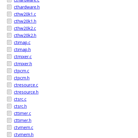
cthardware.h
cthw20k1.c
cthw20k1.h
cthw20k2.c
cthw20k2.h
ctimap.c
ctimap.h
ctmixer.c
ctmixer.h
ctpcm.c
ctpcm.h
ctresource.c
ctresource.h
ctsrc.c
ctsrc.h
cttimer.c
cttimer.h
ctvmem.c
ctvmem.h