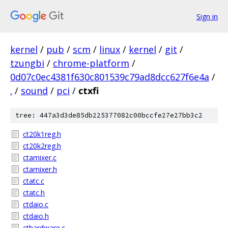
Sign in
kernel
/
pub
/
scm
/
linux
/
kernel
/
git
/
tzungbi
/
chrome-platform
/
0d07c0ec4381f630c801539c79ad8dcc627f6e4a
/
.
/
sound
/
pci
/
ctxfi
tree: 447a3d3de85db225377082c00bccfe27e27bb3c2
ct20k1reg.h
ct20k2reg.h
ctamixer.c
ctamixer.h
ctatc.c
ctatc.h
ctdaio.c
ctdaio.h
cthardware.c