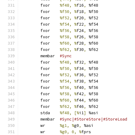
	fxor	
%f48, %
f16
,
 %f48
	fxor	
%f50, %
f18
,
 %f50
	fxor	
%f52, %
f20
,
 %f52
	fxor	
%f54, %
f22
,
 %f54
	fxor	
%f56, %
f24
,
 %f56
	fxor	
%f58, %
f26
,
 %f58
	fxor	
%f60, %
f28
,
 %f60
	fxor	
%f62, %
f30
,
 %f62
	membar	
#Sync
	fxor	
%f48, %
f32
,
 %f48
	fxor	
%f50, %
f34
,
 %f50
	fxor	
%f52, %
f36
,
 %f52
	fxor	
%f54, %
f38
,
 %f54
	fxor	
%f56, %
f40
,
 %f56
	fxor	
%f58, %
f42
,
 %f58
	fxor	
%f60, %
f44
,
 %f60
	fxor	
%f62, %
f46
,
 %f62
	stda	
%f48, [%
i1
]
 %asi
	membar	
#Sync|#StoreStore|#StoreLoad
	wr	
%g1, %
g0
,
 %asi
	wr	
%g0, 0, %
fprs