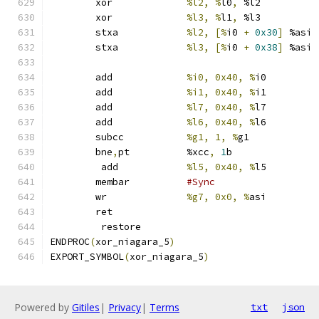
	xor		
%l2, %
l0
,
 %l2
	xor		
%l3, %
l1
,
 %l3
	stxa		
%l2, [%
i0 
+
0x30
]
 %asi
	stxa		
%l3, [%
i0 
+
0x38
]
 %asi
	add		
%i0, 0x40, %
i0
	add		
%i1, 0x40, %
i1
	add		
%l7, 0x40, %
l7
	add		
%l6, 0x40, %
l6
	subcc		
%g1, 1, %
g1
	bne
,
pt		%xcc
,
1
b
	 add		
%l5, 0x40, %
l5
	membar		
#Sync
	wr		
%g7, 0x0, %
asi
	ret
	 restore
ENDPROC
(
xor_niagara_5
)
EXPORT_SYMBOL
(
xor_niagara_5
)
Powered by
Gitiles
|
Privacy
|
Terms
txt
json