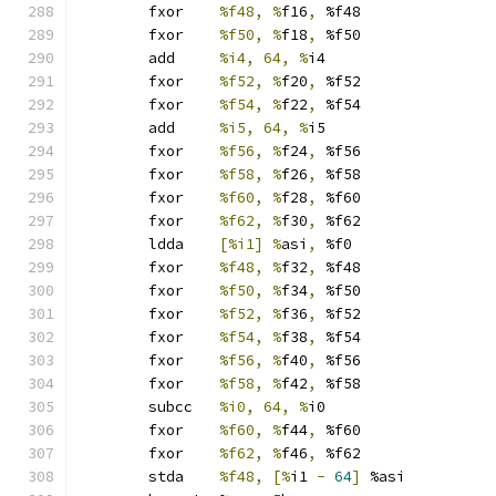
	fxor	
%f48, %
f16
,
 %f48
	fxor	
%f50, %
f18
,
 %f50
	add	
%i4, 64, %
i4
	fxor	
%f52, %
f20
,
 %f52
	fxor	
%f54, %
f22
,
 %f54
	add	
%i5, 64, %
i5
	fxor	
%f56, %
f24
,
 %f56
	fxor	
%f58, %
f26
,
 %f58
	fxor	
%f60, %
f28
,
 %f60
	fxor	
%f62, %
f30
,
 %f62
	ldda	
[%i1] %
asi
,
 %f0
	fxor	
%f48, %
f32
,
 %f48
	fxor	
%f50, %
f34
,
 %f50
	fxor	
%f52, %
f36
,
 %f52
	fxor	
%f54, %
f38
,
 %f54
	fxor	
%f56, %
f40
,
 %f56
	fxor	
%f58, %
f42
,
 %f58
	subcc	
%i0, 64, %
i0
	fxor	
%f60, %
f44
,
 %f60
	fxor	
%f62, %
f46
,
 %f62
	stda	
%f48, [%
i1 
-
64
]
 %asi