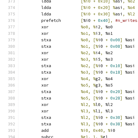
	ldda		
[%i0 + 0x10] %
asi
,
%o2 
	ldda		
[%i0 + 0x20] %
asi
,
%o4 
	ldda		
[%i0 + 0x30] %
asi
,
%l2 
	prefetch	
[
%i0 
+
0x40
],
#n_writes
	xor		
%o0, %
i2
,
 %o0
	xor		
%o1, %
i3
,
 %o1
	stxa		
%o0, [%
i0 
+
0x00
]
 %asi
	stxa		
%o1, [%
i0 
+
0x08
]
 %asi
	xor		
%o2, %
i4
,
 %o2
	xor		
%o3, %
i5
,
 %o3
	stxa		
%o2, [%
i0 
+
0x10
]
 %asi
	stxa		
%o3, [%
i0 
+
0x18
]
 %asi
	xor		
%o4, %
g2
,
 %o4
	xor		
%o5, %
g3
,
 %o5
	stxa		
%o4, [%
i0 
+
0x20
]
 %asi
	stxa		
%o5, [%
i0 
+
0x28
]
 %asi
	xor		
%l2, %
l0
,
 %l2
	xor		
%l3, %
l1
,
 %l3
	stxa		
%l2, [%
i0 
+
0x30
]
 %asi
	stxa		
%l3, [%
i0 
+
0x38
]
 %asi
	add		
%i0, 0x40, %
i0
	subcc		
%g1, 1, %
g1