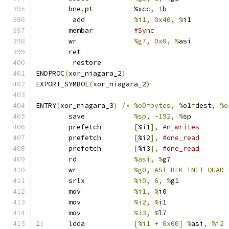
	bne
,
pt		%xcc
,
1
b
	 add		
%i1, 0x40, %
i1
	membar		
#Sync
	wr		
%g7, 0x0, %
asi
	ret
	 restore
ENDPROC
(
xor_niagara_2
)
EXPORT_SYMBOL
(
xor_niagara_2
)
ENTRY
(
xor_niagara_3
)
/*
%o0=bytes, %
o1
=
dest
,
%o
	save		
%sp, -192, %
sp
	prefetch	
[
%i1
],
#n_writes
	prefetch	
[
%i2
],
#one_read
	prefetch	
[
%i3
],
#one_read
	rd		
%asi, %
g7
	wr		
%g0, ASI_BLK_INIT_QUAD_
	srlx		
%i0, 6, %
g1
	mov		
%i1, %
i0
	mov		
%i2, %
i1
	mov		
%i3, %
l7
1
:
	ldda		
[%i1 + 0x00] %
asi
,