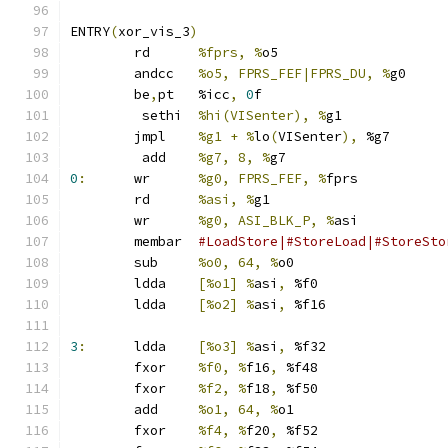
ENTRY
(
xor_vis_3
)
	rd	
%fprs, %
o5
	andcc	
%o5, FPRS_FEF|FPRS_DU, %
g0
	be
,
pt	%icc
,
0
f
	 sethi	
%hi(VISenter), %
g1
	jmpl	
%g1 + %
lo
(
VISenter
),
 %g7
	 add	
%g7, 8, %
g7
0
:
	wr	
%g0, FPRS_FEF, %
fprs
	rd	
%asi, %
g1
	wr	
%g0, ASI_BLK_P, %
asi
	membar	
#LoadStore|#StoreLoad|#StoreSto
	sub	
%o0, 64, %
o0
	ldda	
[%o1] %
asi
,
 %f0
	ldda	
[%o2] %
asi
,
 %f16
3
:
	ldda	
[%o3] %
asi
,
 %f32
	fxor	
%f0, %
f16
,
 %f48
	fxor	
%f2, %
f18
,
 %f50
	add	
%o1, 64, %
o1
	fxor	
%f4, %
f20
,
 %f52