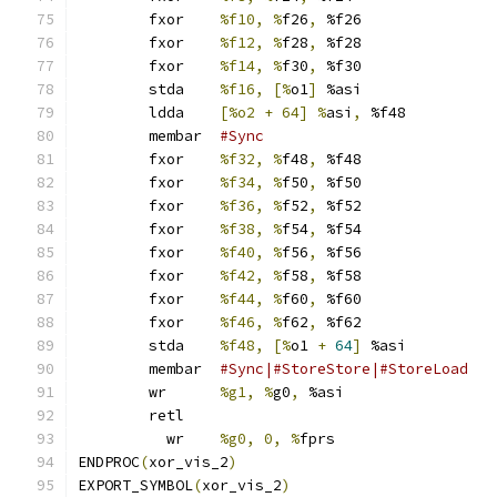
	fxor	
%f10, %
f26
,
 %f26
	fxor	
%f12, %
f28
,
 %f28
	fxor	
%f14, %
f30
,
 %f30
	stda	
%f16, [%
o1
]
 %asi
	ldda	
[%o2 + 64] %
asi
,
 %f48
	membar	
#Sync
	fxor	
%f32, %
f48
,
 %f48
	fxor	
%f34, %
f50
,
 %f50
	fxor	
%f36, %
f52
,
 %f52
	fxor	
%f38, %
f54
,
 %f54
	fxor	
%f40, %
f56
,
 %f56
	fxor	
%f42, %
f58
,
 %f58
	fxor	
%f44, %
f60
,
 %f60
	fxor	
%f46, %
f62
,
 %f62
	stda	
%f48, [%
o1 
+
64
]
 %asi
	membar	
#Sync|#StoreStore|#StoreLoad
	wr	
%g1, %
g0
,
 %asi
	retl
	  wr	
%g0, 0, %
fprs
ENDPROC
(
xor_vis_2
)
EXPORT_SYMBOL
(
xor_vis_2
)