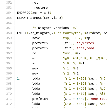
	ret
	 restore
ENDPROC
(
xor_vis_5
)
EXPORT_SYMBOL
(
xor_vis_5
)
/*
 Niagara versions. 
*/
ENTRY
(
xor_niagara_2
)
/*
%o0=bytes, %
o1
=
dest
,
 %o
	save		
%sp, -192, %
sp
	prefetch	
[
%i1
],
#n_writes
	prefetch	
[
%i2
],
#one_read
	rd		
%asi, %
g7
	wr		
%g0, ASI_BLK_INIT_QUAD_
	srlx		
%i0, 6, %
g1
	mov		
%i1, %
i0
	mov		
%i2, %
i1
1
:
	ldda		
[%i1 + 0x00] %
asi
,
	ldda		
[%i1 + 0x10] %
asi
,
	ldda		
[%i1 + 0x20] %
asi
,
	ldda		
[%i1 + 0x30] %
asi
,
	prefetch	
[
%i1 
+
0x40
],
#one_read
	ldda		
[%i0 + 0x00] %
asi
,
%o0 