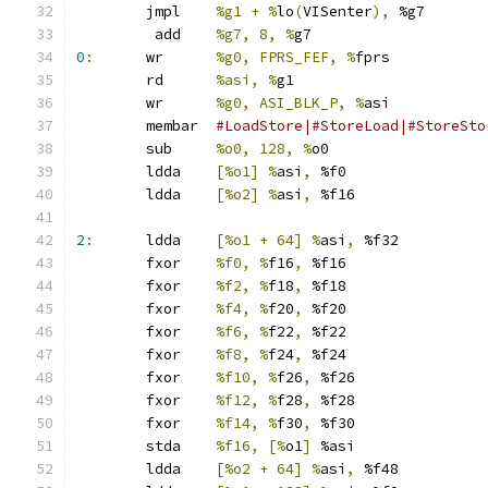
	jmpl	
%g1 + %
lo
(
VISenter
),
 %g7
	 add	
%g7, 8, %
g7
0
:
	wr	
%g0, FPRS_FEF, %
fprs
	rd	
%asi, %
g1
	wr	
%g0, ASI_BLK_P, %
asi
	membar	
#LoadStore|#StoreLoad|#StoreSto
	sub	
%o0, 128, %
o0
	ldda	
[%o1] %
asi
,
 %f0
	ldda	
[%o2] %
asi
,
 %f16
2
:
	ldda	
[%o1 + 64] %
asi
,
 %f32
	fxor	
%f0, %
f16
,
 %f16
	fxor	
%f2, %
f18
,
 %f18
	fxor	
%f4, %
f20
,
 %f20
	fxor	
%f6, %
f22
,
 %f22
	fxor	
%f8, %
f24
,
 %f24
	fxor	
%f10, %
f26
,
 %f26
	fxor	
%f12, %
f28
,
 %f28
	fxor	
%f14, %
f30
,
 %f30
	stda	
%f16, [%
o1
]
 %asi
	ldda	
[%o2 + 64] %
asi
,
 %f48