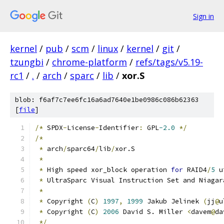
Sign in
kernel
/
pub
/
scm
/
linux
/
kernel
/
git
/
tzungbi
/
chrome-platform
/
refs/tags/v5.19-
rc1
/
.
/
arch
/
sparc
/
lib
/
xor.S
blob: f6af7c7ee6fc16a6ad7640e1be0986c086b62363
[
file
]
/*
 SPDX
-
License
-
Identifier
:
 GPL
-2.0
*/
/*
*
 arch
/
sparc64
/
lib
/
xor.S
*
*
 High speed xor_block operation 
for
 RAID4
/
5
 u
*
 UltraSparc Visual Instruction Set and Niagar
*
*
 Copyright 
(
C
)
1997
,
1999
 Jakub Jelinek 
(
jj
@
u
*
 Copyright 
(
C
)
2006
 David S. Miller 
<
davem
@
da
*/