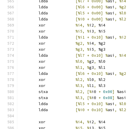
	ldda		
[%l7 + 0x00] %
asi
,
	ldda		
[%l6 + 0x00] %
asi
,
	ldda		
[%l5 + 0x00] %
asi
,
	ldda		
[%i0 + 0x00] %
asi
,
	xor		
%i4, %
i2
,
 %i4
	xor		
%i5, %
i3
,
 %i5
	ldda		
[%i1 + 0x10] %
asi
,
	xor		
%g2, %
i4
,
 %g2
	xor		
%g3, %
i5
,
 %g3
	ldda		
[%l7 + 0x10] %
asi
,
	xor		
%l0, %
g2
,
 %l0
	xor		
%l1, %
g3
,
 %l1
	ldda		
[%l6 + 0x10] %
asi
,
	xor		
%l2, %
l0
,
 %l2
	xor		
%l3, %
l1
,
 %l3
	stxa		
%l2, [%
i0 
+
0x00
]
 %asi
	stxa		
%l3, [%
i0 
+
0x08
]
 %asi
	ldda		
[%l5 + 0x10] %
asi
,
	ldda		
[%i0 + 0x10] %
asi
,
	xor		
%i4, %
i2
,
 %i4
	xor		
%i5, %
i3
,
 %i5