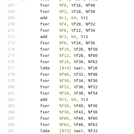
	fxor	
%f0, %
f16
,
 %f48
	fxor	
%f2, %
f18
,
 %f50
	add	
%i1, 64, %
i1
	fxor	
%f4, %
f20
,
 %f52
	fxor	
%f6, %
f22
,
 %f54
	add	
%i2, 64, %
i2
	fxor	
%f8, %
f24
,
 %f56
	fxor	
%f10, %
f26
,
 %f58
	fxor	
%f12, %
f28
,
 %f60
	fxor	
%f14, %
f30
,
 %f62
	ldda	
[%i4] %
asi
,
 %f16
	fxor	
%f48, %
f32
,
 %f48
	fxor	
%f50, %
f34
,
 %f50
	fxor	
%f52, %
f36
,
 %f52
	fxor	
%f54, %
f38
,
 %f54
	add	
%i3, 64, %
i3
	fxor	
%f56, %
f40
,
 %f56
	fxor	
%f58, %
f42
,
 %f58
	fxor	
%f60, %
f44
,
 %f60
	fxor	
%f62, %
f46
,
 %f62
	ldda	
[%i5] %
asi
,
 %f32