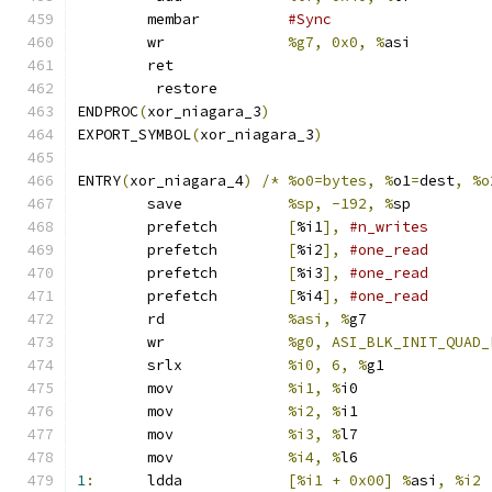
	membar		
#Sync
	wr		
%g7, 0x0, %
asi
	ret
	 restore
ENDPROC
(
xor_niagara_3
)
EXPORT_SYMBOL
(
xor_niagara_3
)
ENTRY
(
xor_niagara_4
)
/*
%o0=bytes, %
o1
=
dest
,
%o
	save		
%sp, -192, %
sp
	prefetch	
[
%i1
],
#n_writes
	prefetch	
[
%i2
],
#one_read
	prefetch	
[
%i3
],
#one_read
	prefetch	
[
%i4
],
#one_read
	rd		
%asi, %
g7
	wr		
%g0, ASI_BLK_INIT_QUAD_
	srlx		
%i0, 6, %
g1
	mov		
%i1, %
i0
	mov		
%i2, %
i1
	mov		
%i3, %
l7
	mov		
%i4, %
l6
1
:
	ldda		
[%i1 + 0x00] %
asi
,