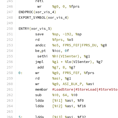
	retl
	 wr	
%g0, 0, %
fprs
ENDPROC
(
xor_vis_4
)
EXPORT_SYMBOL
(
xor_vis_4
)
ENTRY
(
xor_vis_5
)
	save	
%sp, -192, %
sp
	rd	
%fprs, %
o5
	andcc	
%o5, FPRS_FEF|FPRS_DU, %
g0
	be
,
pt	%icc
,
0
f
	 sethi	
%hi(VISenter), %
g1
	jmpl	
%g1 + %
lo
(
VISenter
),
 %g7
	 add	
%g7, 8, %
g7
0
:
	wr	
%g0, FPRS_FEF, %
fprs
	rd	
%asi, %
g1
	wr	
%g0, ASI_BLK_P, %
asi
	membar	
#LoadStore|#StoreLoad|#StoreSto
	sub	
%i0, 64, %
i0
	ldda	
[%i1] %
asi
,
 %f0
	ldda	
[%i2] %
asi
,
 %f16
5
:
	ldda	
[%i3] %
asi
,
 %f32