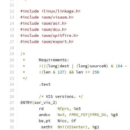
#include <linux/linkage.h>
#include <asm/visasm.h>
#include <asm/asi.h>
#include <asm/dcu.h>
#include <asm/spitfire.h>
#include <asm/export.h>
/*
*
	Requirements
:
*
!(((
long
)
dest 
|
(
long
)
sourceN
)
&
(
64
-
*
!(
len 
&
127
)
&&
 len 
>=
256
*/
	.text
/*
 VIS versions. 
*/
ENTRY
(
xor_vis_2
)
	rd	
%fprs, %
o5
	andcc	
%o5, FPRS_FEF|FPRS_DU, %
g0
	be
,
pt	%icc
,
0
f
	 sethi	
%hi(VISenter), %
g1