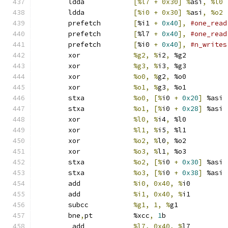
	ldda		
[%l7 + 0x30] %
asi
,
	ldda		
[%i0 + 0x30] %
asi
,
	prefetch	
[
%i1 
+
0x40
],
#one_read
	prefetch	
[
%l7 
+
0x40
],
#one_read
	prefetch	
[
%i0 
+
0x40
],
#n_writes
	xor		
%g2, %
i2
,
 %g2
	xor		
%g3, %
i3
,
 %g3
	xor		
%o0, %
g2
,
 %o0
	xor		
%o1, %
g3
,
 %o1
	stxa		
%o0, [%
i0 
+
0x20
]
 %asi
	stxa		
%o1, [%
i0 
+
0x28
]
 %asi
	xor		
%l0, %
i4
,
 %l0
	xor		
%l1, %
i5
,
 %l1
	xor		
%o2, %
l0
,
 %o2
	xor		
%o3, %
l1
,
 %o3
	stxa		
%o2, [%
i0 
+
0x30
]
 %asi
	stxa		
%o3, [%
i0 
+
0x38
]
 %asi
	add		
%i0, 0x40, %
i0
	add		
%i1, 0x40, %
i1
	subcc		
%g1, 1, %
g1
	bne
,
pt		%xcc
,
1
b
	 add		
%l7, 0x40, %
l7