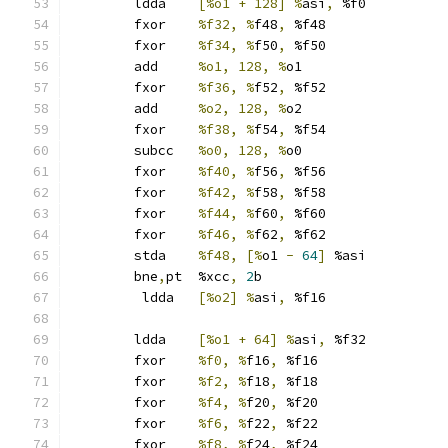
	ldda	
[%o1 + 128] %
asi
,
 %f0
	fxor	
%f32, %
f48
,
 %f48
	fxor	
%f34, %
f50
,
 %f50
	add	
%o1, 128, %
o1
	fxor	
%f36, %
f52
,
 %f52
	add	
%o2, 128, %
o2
	fxor	
%f38, %
f54
,
 %f54
	subcc	
%o0, 128, %
o0
	fxor	
%f40, %
f56
,
 %f56
	fxor	
%f42, %
f58
,
 %f58
	fxor	
%f44, %
f60
,
 %f60
	fxor	
%f46, %
f62
,
 %f62
	stda	
%f48, [%
o1 
-
64
]
 %asi
	bne
,
pt	%xcc
,
2
b
	 ldda	
[%o2] %
asi
,
 %f16
	ldda	
[%o1 + 64] %
asi
,
 %f32
	fxor	
%f0, %
f16
,
 %f16
	fxor	
%f2, %
f18
,
 %f18
	fxor	
%f4, %
f20
,
 %f20
	fxor	
%f6, %
f22
,
 %f22
	fxor	
%f8, %
f24
,
 %f24