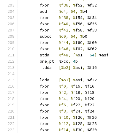
	fxor	
%f36, %
f52
,
 %f52
	add	
%o4, 64, %
o4
	fxor	
%f38, %
f54
,
 %f54
	fxor	
%f40, %
f56
,
 %f56
	fxor	
%f42, %
f58
,
 %f58
	subcc	
%o0, 64, %
o0
	fxor	
%f44, %
f60
,
 %f60
	fxor	
%f46, %
f62
,
 %f62
	stda	
%f48, [%
o1 
-
64
]
 %asi
	bne
,
pt	%xcc
,
4
b
	 ldda	
[%o2] %
asi
,
 %f16
	ldda	
[%o3] %
asi
,
 %f32
	fxor	
%f0, %
f16
,
 %f16
	fxor	
%f2, %
f18
,
 %f18
	fxor	
%f4, %
f20
,
 %f20
	fxor	
%f6, %
f22
,
 %f22
	fxor	
%f8, %
f24
,
 %f24
	fxor	
%f10, %
f26
,
 %f26
	fxor	
%f12, %
f28
,
 %f28
	fxor	
%f14, %
f30
,
 %f30