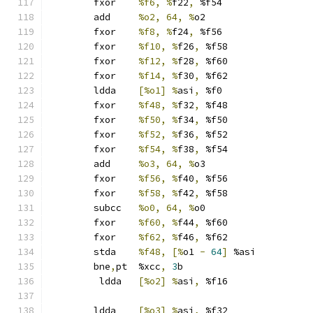
	fxor	
%f6, %
f22
,
 %f54
	add	
%o2, 64, %
o2
	fxor	
%f8, %
f24
,
 %f56
	fxor	
%f10, %
f26
,
 %f58
	fxor	
%f12, %
f28
,
 %f60
	fxor	
%f14, %
f30
,
 %f62
	ldda	
[%o1] %
asi
,
 %f0
	fxor	
%f48, %
f32
,
 %f48
	fxor	
%f50, %
f34
,
 %f50
	fxor	
%f52, %
f36
,
 %f52
	fxor	
%f54, %
f38
,
 %f54
	add	
%o3, 64, %
o3
	fxor	
%f56, %
f40
,
 %f56
	fxor	
%f58, %
f42
,
 %f58
	subcc	
%o0, 64, %
o0
	fxor	
%f60, %
f44
,
 %f60
	fxor	
%f62, %
f46
,
 %f62
	stda	
%f48, [%
o1 
-
64
]
 %asi
	bne
,
pt	%xcc
,
3
b
	 ldda	
[%o2] %
asi
,
 %f16
	ldda	
[%o3] %
asi
,
 %f32