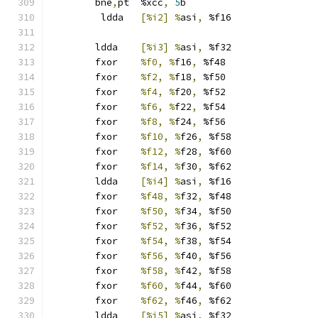
	bne
,
pt	%xcc
,
5
b
	 ldda	
[%i2] %
asi
,
 %f16
	ldda	
[%i3] %
asi
,
 %f32
	fxor	
%f0, %
f16
,
 %f48
	fxor	
%f2, %
f18
,
 %f50
	fxor	
%f4, %
f20
,
 %f52
	fxor	
%f6, %
f22
,
 %f54
	fxor	
%f8, %
f24
,
 %f56
	fxor	
%f10, %
f26
,
 %f58
	fxor	
%f12, %
f28
,
 %f60
	fxor	
%f14, %
f30
,
 %f62
	ldda	
[%i4] %
asi
,
 %f16
	fxor	
%f48, %
f32
,
 %f48
	fxor	
%f50, %
f34
,
 %f50
	fxor	
%f52, %
f36
,
 %f52
	fxor	
%f54, %
f38
,
 %f54
	fxor	
%f56, %
f40
,
 %f56
	fxor	
%f58, %
f42
,
 %f58
	fxor	
%f60, %
f44
,
 %f60
	fxor	
%f62, %
f46
,
 %f62
	ldda	
[%i5] %
asi
,
 %f32