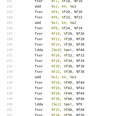
	fxor	
%f2, %
f18
,
 %f18
	add	
%o1, 64, %
o1
	fxor	
%f4, %
f20
,
 %f20
	fxor	
%f6, %
f22
,
 %f22
	add	
%o2, 64, %
o2
	fxor	
%f8, %
f24
,
 %f24
	fxor	
%f10, %
f26
,
 %f26
	fxor	
%f12, %
f28
,
 %f28
	fxor	
%f14, %
f30
,
 %f30
	ldda	
[%o4] %
asi
,
 %f48
	fxor	
%f16, %
f32
,
 %f32
	fxor	
%f18, %
f34
,
 %f34
	fxor	
%f20, %
f36
,
 %f36
	fxor	
%f22, %
f38
,
 %f38
	add	
%o3, 64, %
o3
	fxor	
%f24, %
f40
,
 %f40
	fxor	
%f26, %
f42
,
 %f42
	fxor	
%f28, %
f44
,
 %f44
	fxor	
%f30, %
f46
,
 %f46
	ldda	
[%o1] %
asi
,
 %f0
	fxor	
%f32, %
f48
,
 %f48
	fxor	
%f34, %
f50
,
 %f50