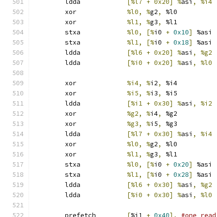
	ldda		
[%l7 + 0x20] %
asi
,
	xor		
%l0, %
g2
,
 %l0
	xor		
%l1, %
g3
,
 %l1
	stxa		
%l0, [%
i0 
+
0x10
]
 %asi
	stxa		
%l1, [%
i0 
+
0x18
]
 %asi
	ldda		
[%l6 + 0x20] %
asi
,
	ldda		
[%i0 + 0x20] %
asi
,
	xor		
%i4, %
i2
,
 %i4
	xor		
%i5, %
i3
,
 %i5
	ldda		
[%i1 + 0x30] %
asi
,
	xor		
%g2, %
i4
,
 %g2
	xor		
%g3, %
i5
,
 %g3
	ldda		
[%l7 + 0x30] %
asi
,
	xor		
%l0, %
g2
,
 %l0
	xor		
%l1, %
g3
,
 %l1
	stxa		
%l0, [%
i0 
+
0x20
]
 %asi
	stxa		
%l1, [%
i0 
+
0x28
]
 %asi
	ldda		
[%l6 + 0x30] %
asi
,
	ldda		
[%i0 + 0x30] %
asi
,
	prefetch	
[
%i1 
+
0x40
],
#one_read