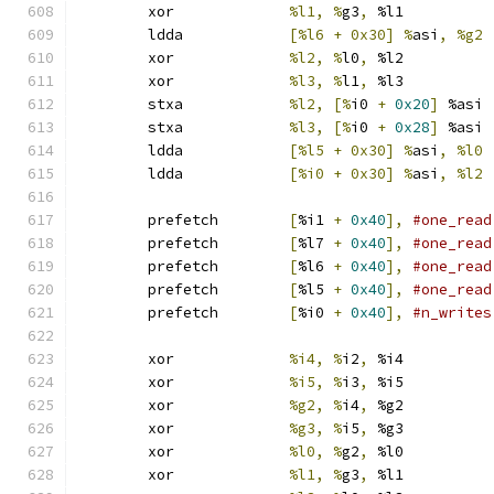
	xor		
%l1, %
g3
,
 %l1
	ldda		
[%l6 + 0x30] %
asi
,
	xor		
%l2, %
l0
,
 %l2
	xor		
%l3, %
l1
,
 %l3
	stxa		
%l2, [%
i0 
+
0x20
]
 %asi
	stxa		
%l3, [%
i0 
+
0x28
]
 %asi
	ldda		
[%l5 + 0x30] %
asi
,
	ldda		
[%i0 + 0x30] %
asi
,
	prefetch	
[
%i1 
+
0x40
],
#one_read
	prefetch	
[
%l7 
+
0x40
],
#one_read
	prefetch	
[
%l6 
+
0x40
],
#one_read
	prefetch	
[
%l5 
+
0x40
],
#one_read
	prefetch	
[
%i0 
+
0x40
],
#n_writes
	xor		
%i4, %
i2
,
 %i4
	xor		
%i5, %
i3
,
 %i5
	xor		
%g2, %
i4
,
 %g2
	xor		
%g3, %
i5
,
 %g3
	xor		
%l0, %
g2
,
 %l0
	xor		
%l1, %
g3
,
 %l1