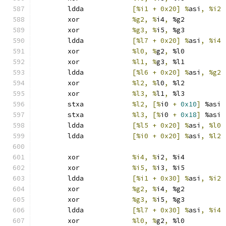
	ldda		
[%i1 + 0x20] %
asi
,
	xor		
%g2, %
i4
,
 %g2
	xor		
%g3, %
i5
,
 %g3
	ldda		
[%l7 + 0x20] %
asi
,
	xor		
%l0, %
g2
,
 %l0
	xor		
%l1, %
g3
,
 %l1
	ldda		
[%l6 + 0x20] %
asi
,
	xor		
%l2, %
l0
,
 %l2
	xor		
%l3, %
l1
,
 %l3
	stxa		
%l2, [%
i0 
+
0x10
]
 %asi
	stxa		
%l3, [%
i0 
+
0x18
]
 %asi
	ldda		
[%l5 + 0x20] %
asi
,
	ldda		
[%i0 + 0x20] %
asi
,
	xor		
%i4, %
i2
,
 %i4
	xor		
%i5, %
i3
,
 %i5
	ldda		
[%i1 + 0x30] %
asi
,
	xor		
%g2, %
i4
,
 %g2
	xor		
%g3, %
i5
,
 %g3
	ldda		
[%l7 + 0x30] %
asi
,
	xor		
%l0, %
g2
,
 %l0