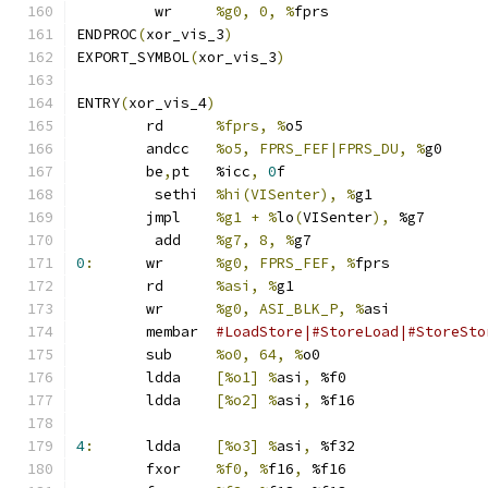
	 wr	
%g0, 0, %
fprs
ENDPROC
(
xor_vis_3
)
EXPORT_SYMBOL
(
xor_vis_3
)
ENTRY
(
xor_vis_4
)
	rd	
%fprs, %
o5
	andcc	
%o5, FPRS_FEF|FPRS_DU, %
g0
	be
,
pt	%icc
,
0
f
	 sethi	
%hi(VISenter), %
g1
	jmpl	
%g1 + %
lo
(
VISenter
),
 %g7
	 add	
%g7, 8, %
g7
0
:
	wr	
%g0, FPRS_FEF, %
fprs
	rd	
%asi, %
g1
	wr	
%g0, ASI_BLK_P, %
asi
	membar	
#LoadStore|#StoreLoad|#StoreSto
	sub	
%o0, 64, %
o0
	ldda	
[%o1] %
asi
,
 %f0
	ldda	
[%o2] %
asi
,
 %f16
4
:
	ldda	
[%o3] %
asi
,
 %f32
	fxor	
%f0, %
f16
,
 %f16