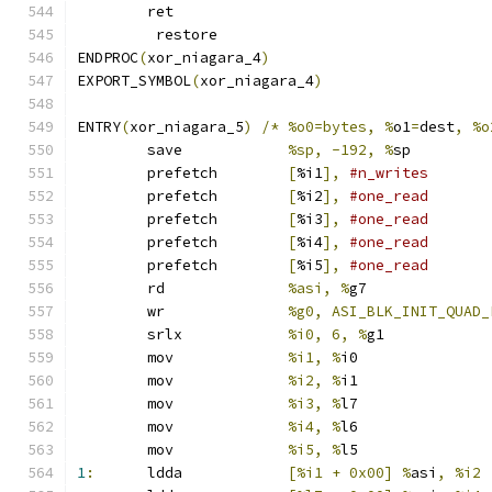
	ret
	 restore
ENDPROC
(
xor_niagara_4
)
EXPORT_SYMBOL
(
xor_niagara_4
)
ENTRY
(
xor_niagara_5
)
/*
%o0=bytes, %
o1
=
dest
,
%o
	save		
%sp, -192, %
sp
	prefetch	
[
%i1
],
#n_writes
	prefetch	
[
%i2
],
#one_read
	prefetch	
[
%i3
],
#one_read
	prefetch	
[
%i4
],
#one_read
	prefetch	
[
%i5
],
#one_read
	rd		
%asi, %
g7
	wr		
%g0, ASI_BLK_INIT_QUAD_
	srlx		
%i0, 6, %
g1
	mov		
%i1, %
i0
	mov		
%i2, %
i1
	mov		
%i3, %
l7
	mov		
%i4, %
l6
	mov		
%i5, %
l5
1
:
	ldda		
[%i1 + 0x00] %
asi
,