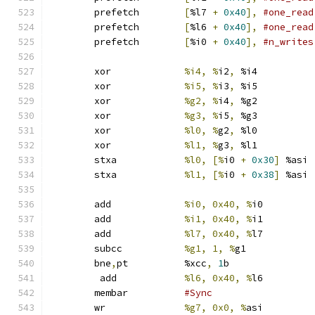
	prefetch	
[
%l7 
+
0x40
],
#one_read
	prefetch	
[
%l6 
+
0x40
],
#one_read
	prefetch	
[
%i0 
+
0x40
],
#n_writes
	xor		
%i4, %
i2
,
 %i4
	xor		
%i5, %
i3
,
 %i5
	xor		
%g2, %
i4
,
 %g2
	xor		
%g3, %
i5
,
 %g3
	xor		
%l0, %
g2
,
 %l0
	xor		
%l1, %
g3
,
 %l1
	stxa		
%l0, [%
i0 
+
0x30
]
 %asi
	stxa		
%l1, [%
i0 
+
0x38
]
 %asi
	add		
%i0, 0x40, %
i0
	add		
%i1, 0x40, %
i1
	add		
%l7, 0x40, %
l7
	subcc		
%g1, 1, %
g1
	bne
,
pt		%xcc
,
1
b
	 add		
%l6, 0x40, %
l6
	membar		
#Sync
	wr		
%g7, 0x0, %
asi