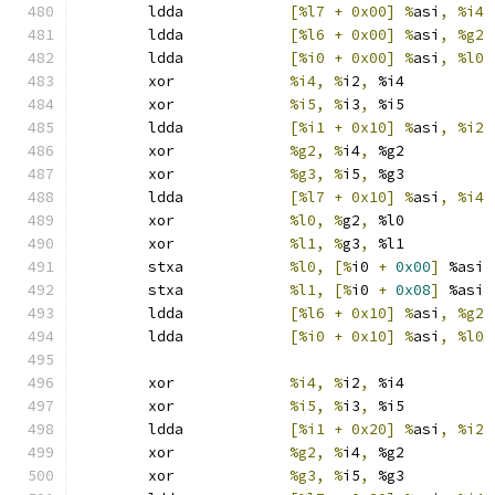
	ldda		
[%l7 + 0x00] %
asi
,
	ldda		
[%l6 + 0x00] %
asi
,
	ldda		
[%i0 + 0x00] %
asi
,
	xor		
%i4, %
i2
,
 %i4
	xor		
%i5, %
i3
,
 %i5
	ldda		
[%i1 + 0x10] %
asi
,
	xor		
%g2, %
i4
,
 %g2
	xor		
%g3, %
i5
,
 %g3
	ldda		
[%l7 + 0x10] %
asi
,
	xor		
%l0, %
g2
,
 %l0
	xor		
%l1, %
g3
,
 %l1
	stxa		
%l0, [%
i0 
+
0x00
]
 %asi
	stxa		
%l1, [%
i0 
+
0x08
]
 %asi
	ldda		
[%l6 + 0x10] %
asi
,
	ldda		
[%i0 + 0x10] %
asi
,
	xor		
%i4, %
i2
,
 %i4
	xor		
%i5, %
i3
,
 %i5
	ldda		
[%i1 + 0x20] %
asi
,
	xor		
%g2, %
i4
,
 %g2
	xor		
%g3, %
i5
,
 %g3