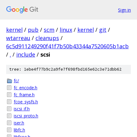
Sign in
kernel
/
pub
/
scm
/
linux
/
kernel
/
git
/
wtarreau
/
cleanups
/
6c5d911249290f41f7b50b43344a7520605b1acb
/
.
/
include
/
scsi
tree: 1ebe4f77b9c2a9fe7f698fbd165e62c3e71dbb62
fc/
fc_encode.h
fc_frame.h
fcoe_sysfs.h
iscsi_if.h
iscsi_proto.h
iser.h
libfc.h
libfcoe.h