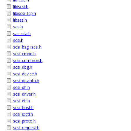
libiscsi.h
libiscsi_tcp.h
libsas.h
sas.h
sas_ata.h
scsi.h
scsi_bsg_iscsi.h
scsi_cmnd.h
scsi_common.h
scsi_dbg.h
scsi_device.h
scsi_devinfo.h
scsi_dh.h
scsi_driver.h
scsi_eh.h
scsi_host.h
scsi_ioctl.h
scsi_proto.h
scsi_request.h