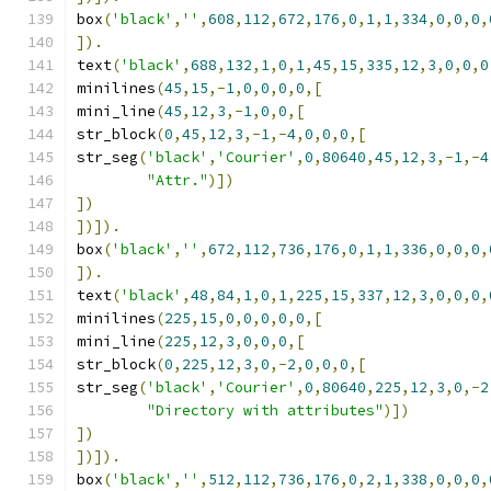
box
(
'black'
,
''
,
608
,
112
,
672
,
176
,
0
,
1
,
1
,
334
,
0
,
0
,
0
,
]).
text
(
'black'
,
688
,
132
,
1
,
0
,
1
,
45
,
15
,
335
,
12
,
3
,
0
,
0
,
0
minilines
(
45
,
15
,-
1
,
0
,
0
,
0
,
0
,[
mini_line
(
45
,
12
,
3
,-
1
,
0
,
0
,[
str_block
(
0
,
45
,
12
,
3
,-
1
,-
4
,
0
,
0
,
0
,[
str_seg
(
'black'
,
'Courier'
,
0
,
80640
,
45
,
12
,
3
,-
1
,-
4
"Attr."
)])
])
])]).
box
(
'black'
,
''
,
672
,
112
,
736
,
176
,
0
,
1
,
1
,
336
,
0
,
0
,
0
,
]).
text
(
'black'
,
48
,
84
,
1
,
0
,
1
,
225
,
15
,
337
,
12
,
3
,
0
,
0
,
0
,
minilines
(
225
,
15
,
0
,
0
,
0
,
0
,
0
,[
mini_line
(
225
,
12
,
3
,
0
,
0
,
0
,[
str_block
(
0
,
225
,
12
,
3
,
0
,-
2
,
0
,
0
,
0
,[
str_seg
(
'black'
,
'Courier'
,
0
,
80640
,
225
,
12
,
3
,
0
,-
2
"Directory with attributes"
)])
])
])]).
box
(
'black'
,
''
,
512
,
112
,
736
,
176
,
0
,
2
,
1
,
338
,
0
,
0
,
0
,