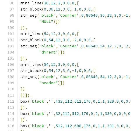
mini_line
(
36
,
12
,
3
,
0
,
0
,
0
,[
str_block
(
0
,
36
,
12
,
3
,
0
,-
1
,
0
,
0
,
0
,[
str_seg
(
'black'
,
'Courier'
,
0
,
80640
,
36
,
12
,
3
,
0
,-
1
,
"NULL"
)])
]),
mini_line
(
54
,
12
,
3
,
0
,
0
,
0
,[
str_block
(
0
,
54
,
12
,
3
,
0
,-
2
,
0
,
0
,
0
,[
str_seg
(
'black'
,
'Courier'
,
0
,
80640
,
54
,
12
,
3
,
0
,-
2
,
"dirent"
)])
]),
mini_line
(
54
,
12
,
3
,
0
,
0
,
0
,[
str_block
(
0
,
54
,
12
,
3
,
0
,-
1
,
0
,
0
,
0
,[
str_seg
(
'black'
,
'Courier'
,
0
,
80640
,
54
,
12
,
3
,
0
,-
1
,
"header"
)])
])
])]).
box
(
'black'
,
''
,
432
,
112
,
512
,
176
,
0
,
1
,
1
,
329
,
0
,
0
,
0
,
]).
box
(
'black'
,
''
,
32
,
112
,
512
,
176
,
0
,
2
,
1
,
330
,
0
,
0
,
0
,
0
]).
box
(
'black'
,
''
,
512
,
112
,
608
,
176
,
0
,
1
,
1
,
331
,
0
,
0
,
0
,