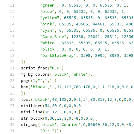
"green"
,
0
,
65535
,
0
,
0
,
65535
,
0
,
1
,
"blue"
,
0
,
0
,
65535
,
0
,
0
,
65535
,
1
,
"yellow"
,
65535
,
65535
,
0
,
65535
,
65535
"pink"
,
65535
,
40606
,
44461
,
65535
,
406
"cyan"
,
0
,
65535
,
65535
,
0
,
65535
,
6553
"CadetBlue"
,
12336
,
29041
,
29812
,
12336
"white"
,
65535
,
65535
,
65535
,
65535
,
65
"black"
,
0
,
0
,
0
,
0
,
0
,
0
,
1
,
"DarkSlateGray"
,
3598
,
8995
,
8995
,
3598
]).
script_frac
(
"0.6"
).
fg_bg_colors
(
'black'
,
'white'
).
page
(
1
,
""
,
1
,
''
).
box
(
'black'
,
''
,
32
,
112
,
768
,
176
,
0
,
1
,
1
,
318
,
0
,
0
,
0
,
0
]).
text
(
'black'
,
48
,
132
,
2
,
0
,
1
,
54
,
30
,
319
,
12
,
3
,
0
,
0
,
0
,
minilines
(
54
,
30
,
0
,
0
,
0
,
0
,
0
,[
mini_line
(
36
,
12
,
3
,
0
,
0
,
0
,[
str_block
(
0
,
36
,
12
,
3
,
0
,-
8
,
0
,
0
,
0
,[
str_seg
(
'black'
,
'Courier'
,
0
,
80640
,
36
,
12
,
3
,
0
,-
8
,
"Dir "
)])