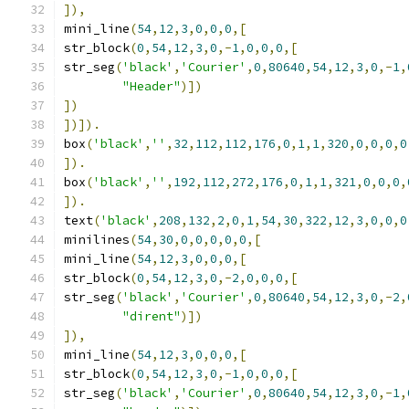
]),
mini_line
(
54
,
12
,
3
,
0
,
0
,
0
,[
str_block
(
0
,
54
,
12
,
3
,
0
,-
1
,
0
,
0
,
0
,[
str_seg
(
'black'
,
'Courier'
,
0
,
80640
,
54
,
12
,
3
,
0
,-
1
,
"Header"
)])
])
])]).
box
(
'black'
,
''
,
32
,
112
,
112
,
176
,
0
,
1
,
1
,
320
,
0
,
0
,
0
,
0
]).
box
(
'black'
,
''
,
192
,
112
,
272
,
176
,
0
,
1
,
1
,
321
,
0
,
0
,
0
,
]).
text
(
'black'
,
208
,
132
,
2
,
0
,
1
,
54
,
30
,
322
,
12
,
3
,
0
,
0
,
0
minilines
(
54
,
30
,
0
,
0
,
0
,
0
,
0
,[
mini_line
(
54
,
12
,
3
,
0
,
0
,
0
,[
str_block
(
0
,
54
,
12
,
3
,
0
,-
2
,
0
,
0
,
0
,[
str_seg
(
'black'
,
'Courier'
,
0
,
80640
,
54
,
12
,
3
,
0
,-
2
,
"dirent"
)])
]),
mini_line
(
54
,
12
,
3
,
0
,
0
,
0
,[
str_block
(
0
,
54
,
12
,
3
,
0
,-
1
,
0
,
0
,
0
,[
str_seg
(
'black'
,
'Courier'
,
0
,
80640
,
54
,
12
,
3
,
0
,-
1
,