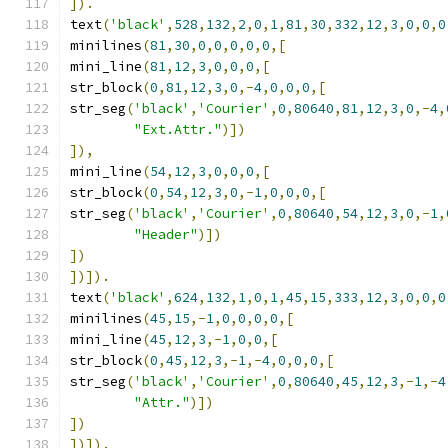
]).
text
(
'black'
,
528
,
132
,
2
,
0
,
1
,
81
,
30
,
332
,
12
,
3
,
0
,
0
,
0
minilines
(
81
,
30
,
0
,
0
,
0
,
0
,
0
,[
mini_line
(
81
,
12
,
3
,
0
,
0
,
0
,[
str_block
(
0
,
81
,
12
,
3
,
0
,-
4
,
0
,
0
,
0
,[
str_seg
(
'black'
,
'Courier'
,
0
,
80640
,
81
,
12
,
3
,
0
,-
4
,
"Ext.Attr."
)])
]),
mini_line
(
54
,
12
,
3
,
0
,
0
,
0
,[
str_block
(
0
,
54
,
12
,
3
,
0
,-
1
,
0
,
0
,
0
,[
str_seg
(
'black'
,
'Courier'
,
0
,
80640
,
54
,
12
,
3
,
0
,-
1
,
"Header"
)])
])
])]).
text
(
'black'
,
624
,
132
,
1
,
0
,
1
,
45
,
15
,
333
,
12
,
3
,
0
,
0
,
0
minilines
(
45
,
15
,-
1
,
0
,
0
,
0
,
0
,[
mini_line
(
45
,
12
,
3
,-
1
,
0
,
0
,[
str_block
(
0
,
45
,
12
,
3
,-
1
,-
4
,
0
,
0
,
0
,[
str_seg
(
'black'
,
'Courier'
,
0
,
80640
,
45
,
12
,
3
,-
1
,-
4
"Attr."
)])
])
])]).