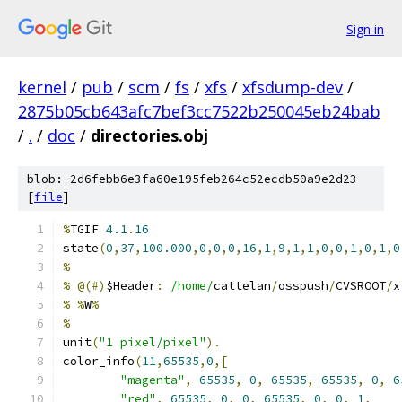
Sign in
kernel
/
pub
/
scm
/
fs
/
xfs
/
xfsdump-dev
/
2875b05cb643afc7bef3cc7522b250045eb24bab
/
.
/
doc
/
directories.obj
blob: 2d6febb6e3fa60e195feb264c52ecdb50a9e2d23
[
file
]
%
TGIF 
4.1
.
16
state
(
0
,
37
,
100.000
,
0
,
0
,
0
,
16
,
1
,
9
,
1
,
1
,
0
,
0
,
1
,
0
,
1
,
0
%
%
@(#)
$Header
:
/home/
cattelan
/
osspush
/
CVSROOT
/
x
%
%
W
%
%
unit
(
"1 pixel/pixel"
).
color_info
(
11
,
65535
,
0
,[
"magenta"
,
65535
,
0
,
65535
,
65535
,
0
,
6
"red"
,
65535
,
0
,
0
,
65535
,
0
,
0
,
1
,