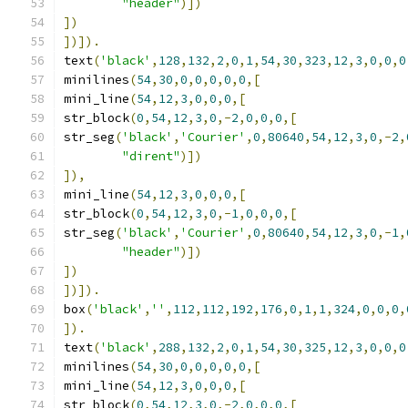
"header"
)])
])
])]).
text
(
'black'
,
128
,
132
,
2
,
0
,
1
,
54
,
30
,
323
,
12
,
3
,
0
,
0
,
0
minilines
(
54
,
30
,
0
,
0
,
0
,
0
,
0
,[
mini_line
(
54
,
12
,
3
,
0
,
0
,
0
,[
str_block
(
0
,
54
,
12
,
3
,
0
,-
2
,
0
,
0
,
0
,[
str_seg
(
'black'
,
'Courier'
,
0
,
80640
,
54
,
12
,
3
,
0
,-
2
,
"dirent"
)])
]),
mini_line
(
54
,
12
,
3
,
0
,
0
,
0
,[
str_block
(
0
,
54
,
12
,
3
,
0
,-
1
,
0
,
0
,
0
,[
str_seg
(
'black'
,
'Courier'
,
0
,
80640
,
54
,
12
,
3
,
0
,-
1
,
"header"
)])
])
])]).
box
(
'black'
,
''
,
112
,
112
,
192
,
176
,
0
,
1
,
1
,
324
,
0
,
0
,
0
,
]).
text
(
'black'
,
288
,
132
,
2
,
0
,
1
,
54
,
30
,
325
,
12
,
3
,
0
,
0
,
0
minilines
(
54
,
30
,
0
,
0
,
0
,
0
,
0
,[
mini_line
(
54
,
12
,
3
,
0
,
0
,
0
,[
str_block
(
0
,
54
,
12
,
3
,
0
,-
2
,
0
,
0
,
0
,[