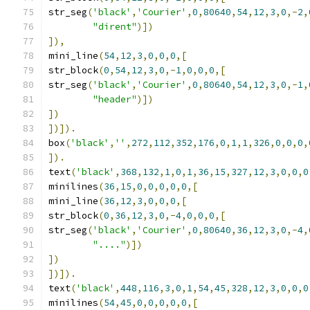
str_seg
(
'black'
,
'Courier'
,
0
,
80640
,
54
,
12
,
3
,
0
,-
2
,
"dirent"
)])
]),
mini_line
(
54
,
12
,
3
,
0
,
0
,
0
,[
str_block
(
0
,
54
,
12
,
3
,
0
,-
1
,
0
,
0
,
0
,[
str_seg
(
'black'
,
'Courier'
,
0
,
80640
,
54
,
12
,
3
,
0
,-
1
,
"header"
)])
])
])]).
box
(
'black'
,
''
,
272
,
112
,
352
,
176
,
0
,
1
,
1
,
326
,
0
,
0
,
0
,
]).
text
(
'black'
,
368
,
132
,
1
,
0
,
1
,
36
,
15
,
327
,
12
,
3
,
0
,
0
,
0
minilines
(
36
,
15
,
0
,
0
,
0
,
0
,
0
,[
mini_line
(
36
,
12
,
3
,
0
,
0
,
0
,[
str_block
(
0
,
36
,
12
,
3
,
0
,-
4
,
0
,
0
,
0
,[
str_seg
(
'black'
,
'Courier'
,
0
,
80640
,
36
,
12
,
3
,
0
,-
4
,
"...."
)])
])
])]).
text
(
'black'
,
448
,
116
,
3
,
0
,
1
,
54
,
45
,
328
,
12
,
3
,
0
,
0
,
0
minilines
(
54
,
45
,
0
,
0
,
0
,
0
,
0
,[