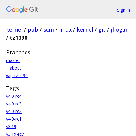
Sign in
kernel
/
pub
/
scm
/
linux
/
kernel
/
git
/
jhogan
/
tz1090
Branches
master
__about__
wip-tz1090
Tags
v4.0-rc4
v4.0-rc3
v4.0-rc2
v4.0-rc1
v3.19
v3.19-rc7