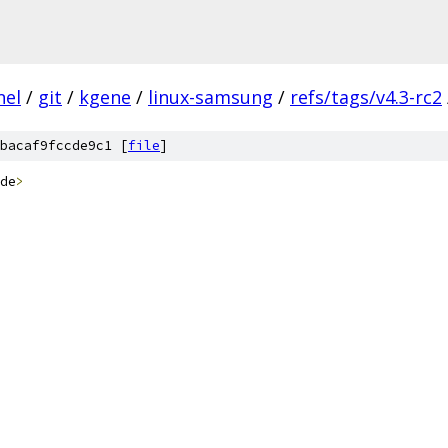
nel
/
git
/
kgene
/
linux-samsung
/
refs/tags/v4.3-rc2
bacaf9fccde9c1 [
file
]
de
>